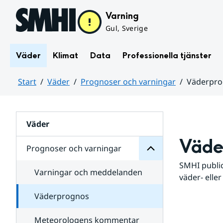
Hoppa till sidans innehåll
Varning
Gul, Sverige
Väder
Klimat
Data
Professionella tjänster
Start
Väder
Prognoser och varningar
Väderpr
varningar
och
Huvudinnehåll
Prognoser
för
Undersidor
Väder
Väde
Prognoser och varningar
SMHI public
Varningar och meddelanden
väder- eller
Väderprognos
Meteorologens kommentar