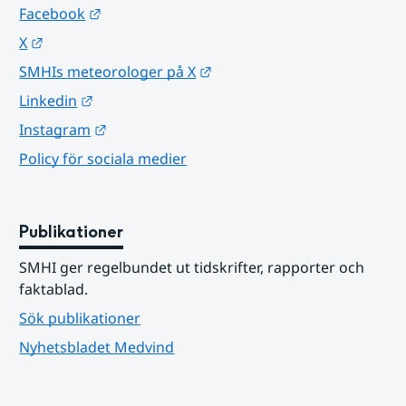
Länk till annan webbplats.
Facebook
Länk till annan webbplats.
X
Länk till annan webbplats.
SMHIs meteorologer på X
Länk till annan webbplats.
Linkedin
Länk till annan webbplats.
Instagram
Policy för sociala medier
Publikationer
SMHI ger regelbundet ut tidskrifter, rapporter och 
faktablad.
Sök publikationer
Nyhetsbladet Medvind