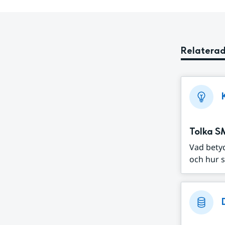
Relaterad
Tolka S
Vad bety
och hur s