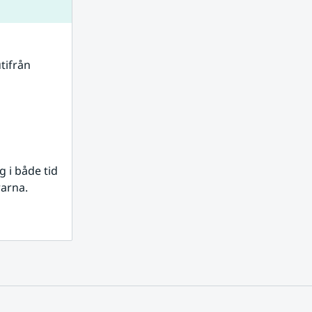
tifrån 
i både tid 
rarna.