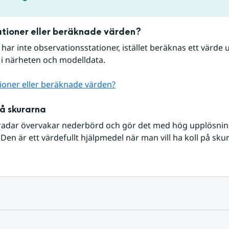
tioner eller beräknade värden?
r har inte observationsstationer, istället beräknas ett värde u
 i närheten och modelldata.
ioner eller beräknade värden?
på skurarna
radar övervakar nederbörd och gör det med hög upplösning 
Den är ett värdefullt hjälpmedel när man vill ha koll på sku