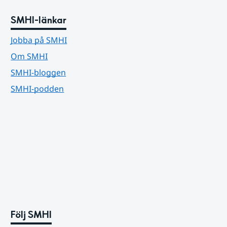
SMHI-länkar
Jobba på SMHI
Om SMHI
SMHI-bloggen
SMHI-podden
Följ SMHI