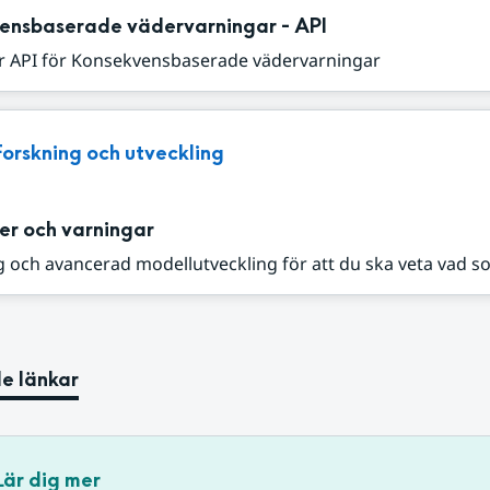
ensbaserade vädervarningar - API
r API för Konsekvensbaserade vädervarningar
Forskning och utveckling
er och varningar
 och avancerad modellutveckling för att du ska veta vad s
e länkar
Lär dig mer