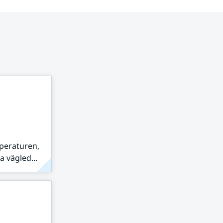
peraturen,
 vägled...