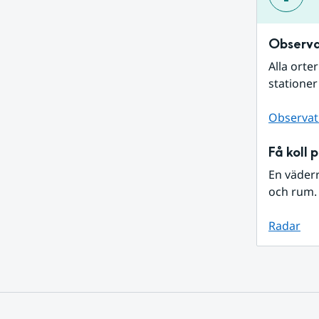
Observa
Alla orte
stationer
Observat
Få koll 
En väder
och rum. 
Radar