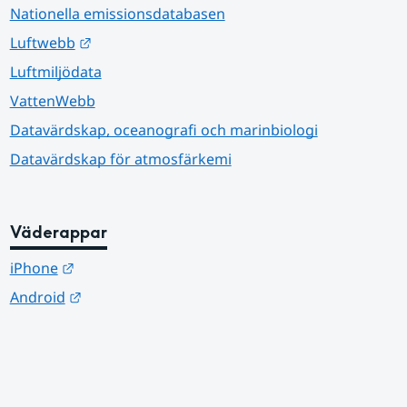
Nationella emissionsdatabasen
Länk till annan webbplats.
Luftwebb
Luftmiljödata
VattenWebb
Datavärdskap, oceanografi och marinbiologi
Datavärdskap för atmosfärkemi
Väderappar
Länk till annan webbplats.
iPhone
Länk till annan webbplats.
Android