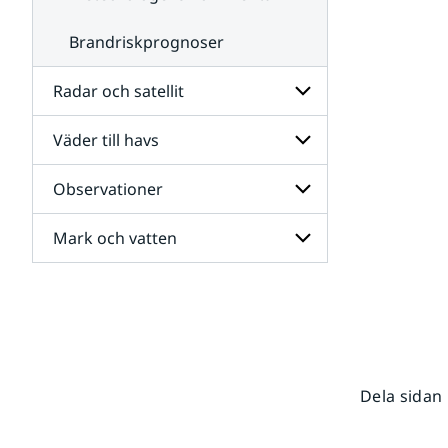
Brandriskprognoser
Radar och satellit
Väder till havs
Undersidor
för
Radar
Observationer
Undersidor
och
för
satellit
Väder
Mark och vatten
Undersidor
till
för
havs
Observationer
Undersidor
för
Mark
och
vatten
Dela sidan