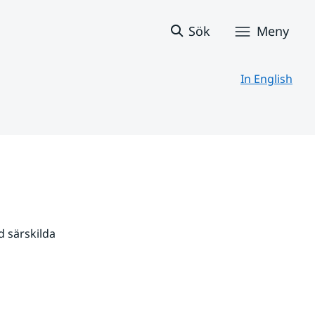
Sök
Meny
In English
 särskilda 