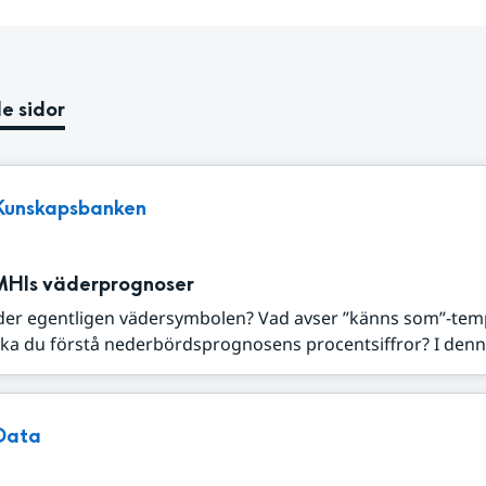
e sidor
Kunskapsbanken
MHIs väderprognoser
der egentligen vädersymbolen? Vad avser ”känns som”-tem
ka du förstå nederbördsprognosens procentsiffror? I denna
Data