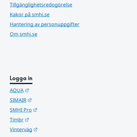
Tillgänglighetsredogörelse
Kakor på smhi.se
Hantering av personuppgifter
Om smhi.se
Logga in
Länk till annan webbplats.
AQUA
Länk till annan webbplats.
SIMAIR
Länk till annan webbplats.
SMHI Pro
Länk till annan webbplats.
Timbr
Länk till annan webbplats.
Vinterväg