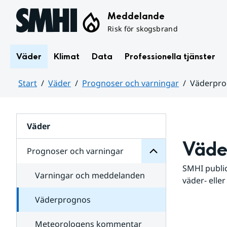
Hoppa till sidans innehåll
Meddelande
Risk för skogsbrand
Väder
Klimat
Data
Professionella tjänster
Start
Väder
Prognoser och varningar
Väderpr
varningar
och
Huvudinnehåll
Prognoser
för
Undersidor
Väder
Väde
Prognoser och varningar
SMHI public
Varningar och meddelanden
väder- eller
Väderprognos
Meteorologens kommentar