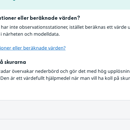
tioner eller beräknade värden?
r har inte observationsstationer, istället beräknas ett värde u
 i närheten och modelldata.
ioner eller beräknade värden?
på skurarna
radar övervakar nederbörd och gör det med hög upplösning 
Den är ett värdefullt hjälpmedel när man vill ha koll på sku