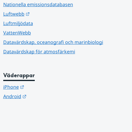
Nationella emissionsdatabasen
Länk till annan webbplats.
Luftwebb
Luftmiljödata
VattenWebb
Datavärdskap, oceanografi och marinbiologi
Datavärdskap för atmosfärkemi
Väderappar
Länk till annan webbplats.
iPhone
Länk till annan webbplats.
Android