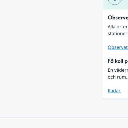
Observa
Alla orte
stationer
Observat
Få koll 
En väder
och rum. 
Radar