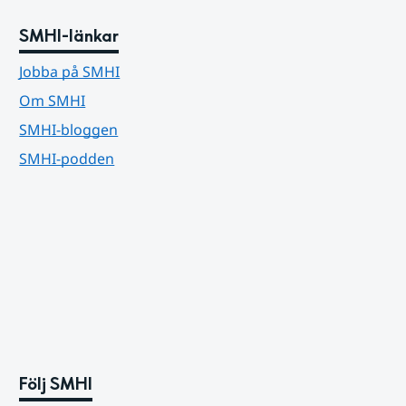
SMHI-länkar
Jobba på SMHI
Om SMHI
SMHI-bloggen
SMHI-podden
Följ SMHI