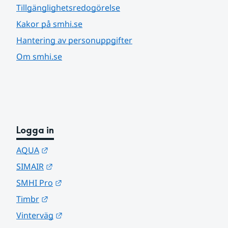
Tillgänglighetsredogörelse
Kakor på smhi.se
Hantering av personuppgifter
Om smhi.se
Logga in
Länk till annan webbplats.
AQUA
Länk till annan webbplats.
SIMAIR
Länk till annan webbplats.
SMHI Pro
Länk till annan webbplats.
Timbr
Länk till annan webbplats.
Vinterväg