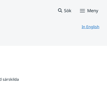
Sök
Meny
In English
 särskilda 