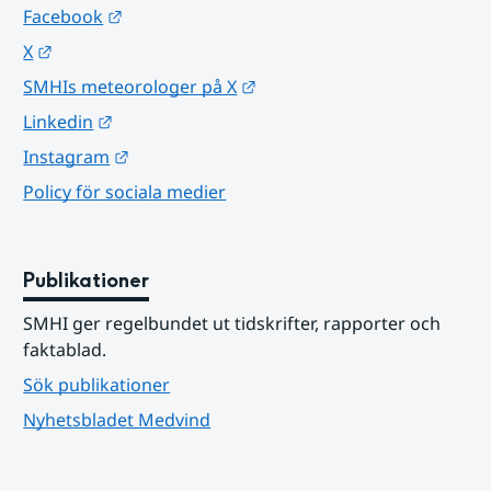
Länk till annan webbplats.
Facebook
Länk till annan webbplats.
X
Länk till annan webbplats.
SMHIs meteorologer på X
Länk till annan webbplats.
Linkedin
Länk till annan webbplats.
Instagram
Policy för sociala medier
Publikationer
SMHI ger regelbundet ut tidskrifter, rapporter och 
faktablad.
Sök publikationer
Nyhetsbladet Medvind