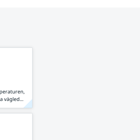
peraturen,
 vägled...