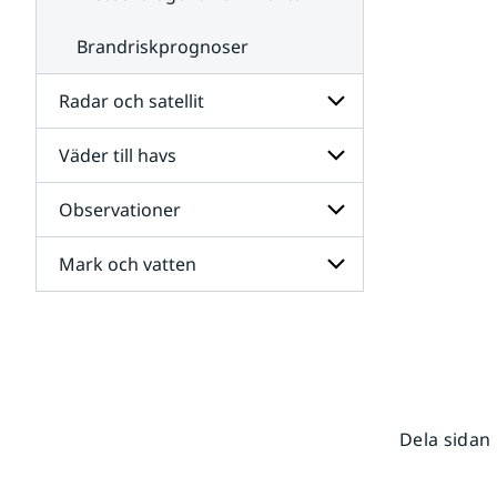
Brandriskprognoser
Radar och satellit
Väder till havs
Undersidor
för
Radar
Observationer
Undersidor
och
för
satellit
Väder
Mark och vatten
Undersidor
till
för
havs
Observationer
Undersidor
för
Mark
och
vatten
Dela sidan