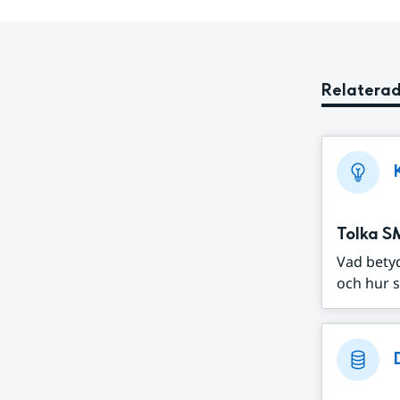
Relaterad
Tolka S
Vad bety
och hur s