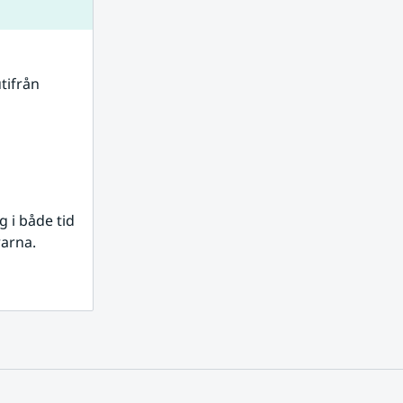
tifrån 
i både tid 
rarna.