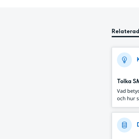
Relaterad
Tolka S
Vad bety
och hur s