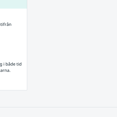
tifrån 
i både tid 
rarna.