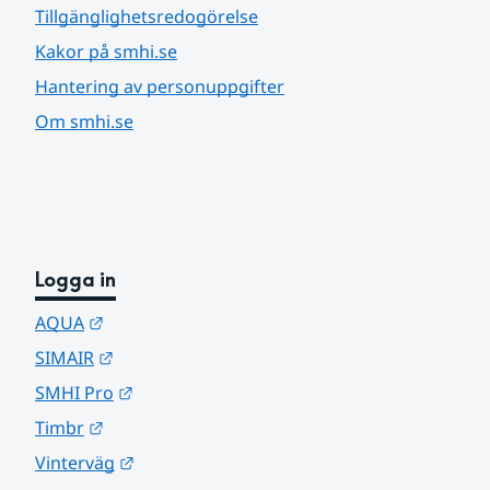
Tillgänglighetsredogörelse
Kakor på smhi.se
Hantering av personuppgifter
Om smhi.se
Logga in
Länk till annan webbplats.
AQUA
Länk till annan webbplats.
SIMAIR
Länk till annan webbplats.
SMHI Pro
Länk till annan webbplats.
Timbr
Länk till annan webbplats.
Vinterväg