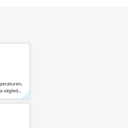
peraturen,
 vägled...