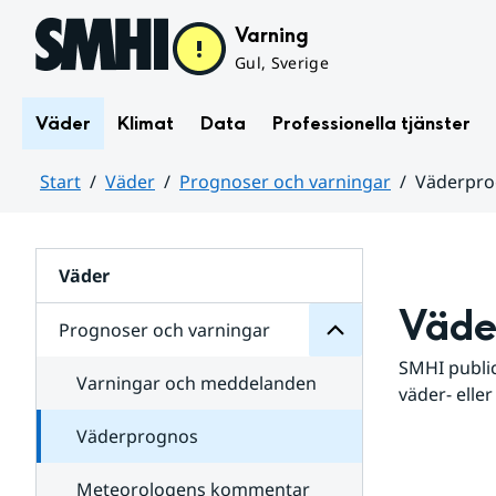
Hoppa till sidans innehåll
Varning
Gul, Sverige
Väder
Klimat
Data
Professionella tjänster
Start
Väder
Prognoser och varningar
Väderpr
varningar
och
Huvudinnehåll
Prognoser
för
Undersidor
Väder
Väde
Prognoser och varningar
SMHI public
Varningar och meddelanden
väder- eller
Väderprognos
Meteorologens kommentar