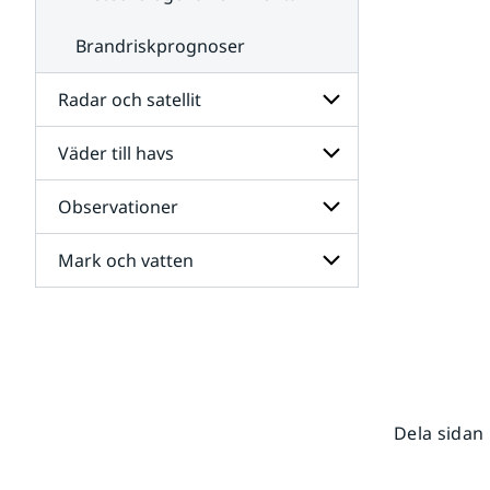
Brandriskprognoser
Radar och satellit
Väder till havs
Undersidor
för
Radar
Observationer
Undersidor
och
för
satellit
Väder
Mark och vatten
Undersidor
till
för
havs
Observationer
Undersidor
för
Mark
och
vatten
Dela sidan