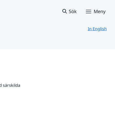
Sök
Meny
In English
 särskilda 