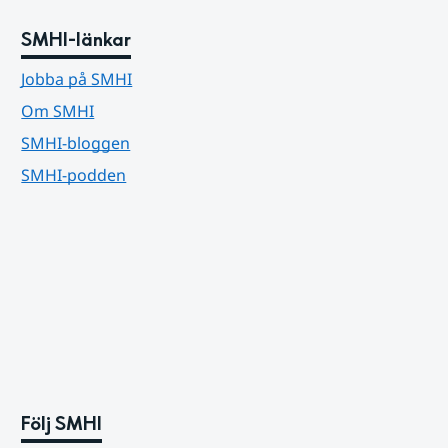
SMHI-länkar
Jobba på SMHI
Om SMHI
SMHI-bloggen
SMHI-podden
Följ SMHI