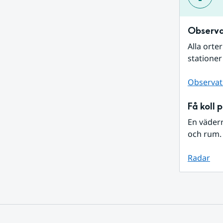
Observa
Alla orte
stationer
Observat
Få koll 
En väder
och rum. 
Radar