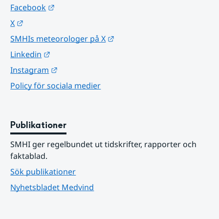
Länk till annan webbplats.
Facebook
Länk till annan webbplats.
X
Länk till annan webbplats.
SMHIs meteorologer på X
Länk till annan webbplats.
Linkedin
Länk till annan webbplats.
Instagram
Policy för sociala medier
Publikationer
SMHI ger regelbundet ut tidskrifter, rapporter och 
faktablad.
Sök publikationer
Nyhetsbladet Medvind