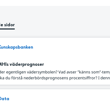
e sidor
Kunskapsbanken
MHIs väderprognoser
der egentligen vädersymbolen? Vad avser ”känns som”-tem
ka du förstå nederbördsprognosens procentsiffror? I denna
Data