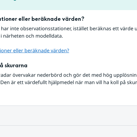
tioner eller beräknade värden?
r har inte observationsstationer, istället beräknas ett värde u
 i närheten och modelldata.
ioner eller beräknade värden?
på skurarna
radar övervakar nederbörd och gör det med hög upplösning 
Den är ett värdefullt hjälpmedel när man vill ha koll på sku