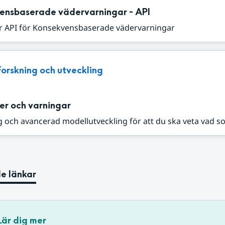
ensbaserade vädervarningar - API
r API för Konsekvensbaserade vädervarningar
Forskning och utveckling
er och varningar
 och avancerad modellutveckling för att du ska veta vad s
e länkar
Lär dig mer