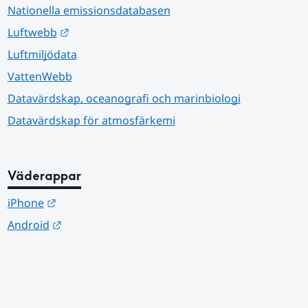
Nationella emissionsdatabasen
Länk till annan webbplats.
Luftwebb
Luftmiljödata
VattenWebb
Datavärdskap, oceanografi och marinbiologi
Datavärdskap för atmosfärkemi
Väderappar
Länk till annan webbplats.
iPhone
Länk till annan webbplats.
Android