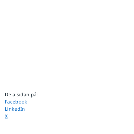
Dela sidan på
:
Dela sidan på
Facebook
Dela sidan på
LinkedIn
Dela sidan på
X