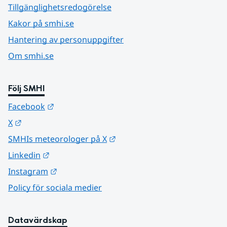
Tillgänglighetsredogörelse
Kakor på smhi.se
Hantering av personuppgifter
Om smhi.se
Följ SMHI
Länk till annan webbplats.
Facebook
Länk till annan webbplats.
X
Länk till annan webbplats.
SMHIs meteorologer på X
Länk till annan webbplats.
Linkedin
Länk till annan webbplats.
Instagram
Policy för sociala medier
Datavärdskap