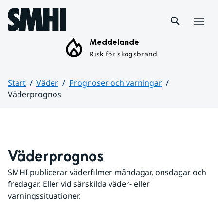
Hoppa till sidans innehåll
Meny
Meddelande
Risk för skogsbrand
Start
Väder
Prognoser och varningar
Väderprognos
Huvudinnehåll
Väderprognos
SMHI publicerar väderfilmer måndagar, onsdagar och 
fredagar. Eller vid särskilda väder- eller 
varningssituationer.