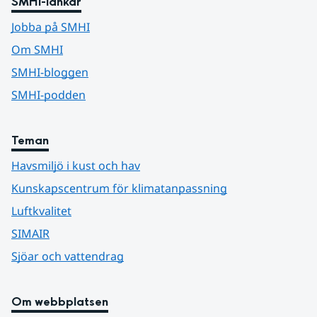
SMHI-länkar
Jobba på SMHI
Om SMHI
SMHI-bloggen
SMHI-podden
Teman
Havsmiljö i kust och hav
Kunskapscentrum för klimatanpassning
Luftkvalitet
SIMAIR
Sjöar och vattendrag
Om webbplatsen