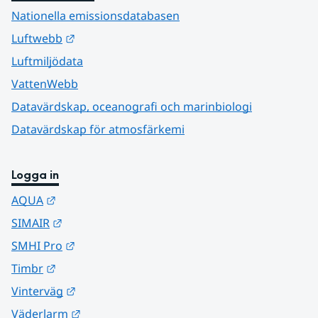
Nationella emissionsdatabasen
Länk till annan webbplats.
Luftwebb
Luftmiljödata
VattenWebb
Datavärdskap, oceanografi och marinbiologi
Datavärdskap för atmosfärkemi
Logga in
Länk till annan webbplats.
AQUA
Länk till annan webbplats.
SIMAIR
Länk till annan webbplats.
SMHI Pro
Länk till annan webbplats.
Timbr
Länk till annan webbplats.
Vinterväg
Länk till annan webbplats.
Väderlarm