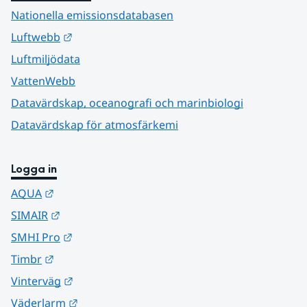
Nationella emissionsdatabasen
Länk till annan webbplats.
Luftwebb
Luftmiljödata
VattenWebb
Datavärdskap, oceanografi och marinbiologi
Datavärdskap för atmosfärkemi
Logga in
Länk till annan webbplats.
AQUA
Länk till annan webbplats.
SIMAIR
Länk till annan webbplats.
SMHI Pro
Länk till annan webbplats.
Timbr
Länk till annan webbplats.
Vinterväg
Länk till annan webbplats.
Väderlarm