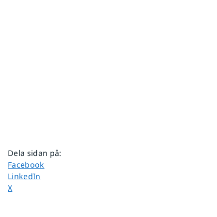
Dela sidan på
:
Dela sidan på
Facebook
Dela sidan på
LinkedIn
Dela sidan på
X