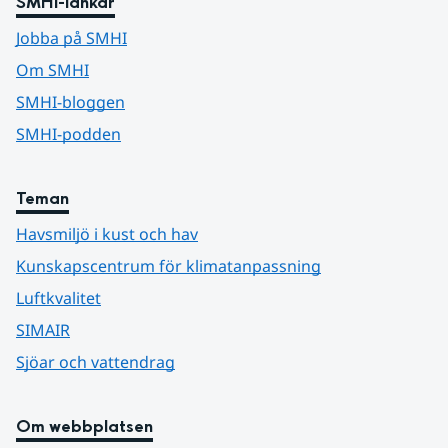
SMHI-länkar
Jobba på SMHI
Om SMHI
SMHI-bloggen
SMHI-podden
Teman
Havsmiljö i kust och hav
Kunskapscentrum för klimatanpassning
Luftkvalitet
SIMAIR
Sjöar och vattendrag
Om webbplatsen