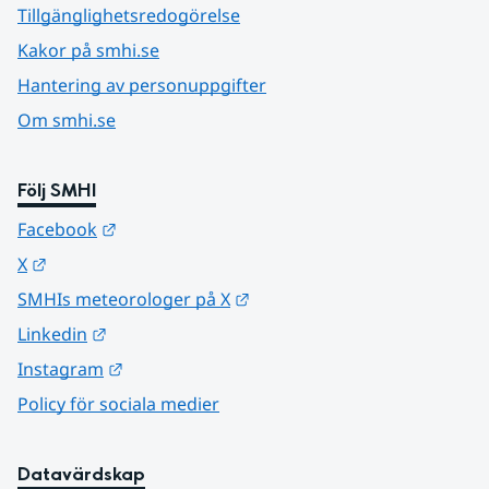
Tillgänglighetsredogörelse
Kakor på smhi.se
Hantering av personuppgifter
Om smhi.se
Följ SMHI
Länk till annan webbplats.
Facebook
Länk till annan webbplats.
X
Länk till annan webbplats.
SMHIs meteorologer på X
Länk till annan webbplats.
Linkedin
Länk till annan webbplats.
Instagram
Policy för sociala medier
Datavärdskap