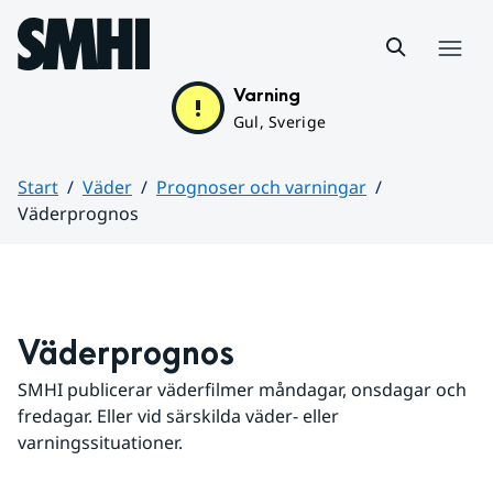
Hoppa till sidans innehåll
Meny
Varning
Gul, Sverige
Start
Väder
Prognoser och varningar
Väderprognos
Huvudinnehåll
Väderprognos
SMHI publicerar väderfilmer måndagar, onsdagar och 
fredagar. Eller vid särskilda väder- eller 
varningssituationer.