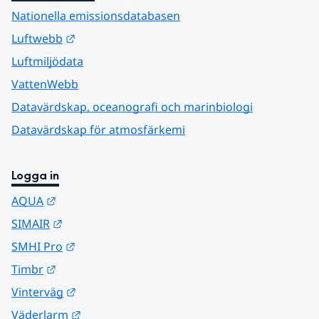
Nationella emissionsdatabasen
Länk till annan webbplats.
Luftwebb
Luftmiljödata
VattenWebb
Datavärdskap, oceanografi och marinbiologi
Datavärdskap för atmosfärkemi
Logga in
Länk till annan webbplats.
AQUA
Länk till annan webbplats.
SIMAIR
Länk till annan webbplats.
SMHI Pro
Länk till annan webbplats.
Timbr
Länk till annan webbplats.
Vinterväg
Länk till annan webbplats.
Väderlarm