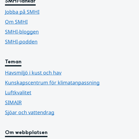
SMHI-länkar
Jobba på SMHI
Om SMHI
SMHI-bloggen
SMHI-podden
Teman
Havsmiljö i kust och hav
Kunskapscentrum för klimatanpassning
Luftkvalitet
SIMAIR
Sjöar och vattendrag
Om webbplatsen