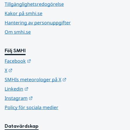
Tillgänglighetsredogörelse
Kakor på smhi.se
Hantering av personuppgifter
Om smhi.se
Följ SMHI
Länk till annan webbplats.
Facebook
Länk till annan webbplats.
X
Länk till annan webbplats.
SMHIs meteorologer på X
Länk till annan webbplats.
Linkedin
Länk till annan webbplats.
Instagram
Policy för sociala medier
Datavärdskap