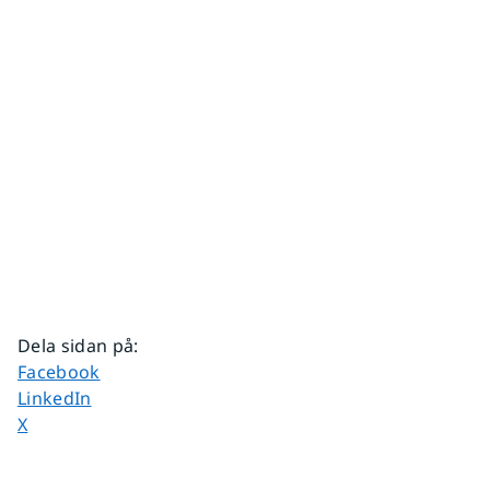
Dela sidan på
:
Dela sidan på
Facebook
Dela sidan på
LinkedIn
Dela sidan på
X