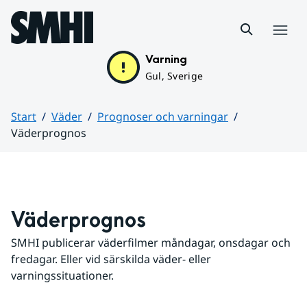
Hoppa till sidans innehåll
Meny
Varning
Gul, Sverige
Start
Väder
Prognoser och varningar
Väderprognos
Huvudinnehåll
Väderprognos
SMHI publicerar väderfilmer måndagar, onsdagar och 
fredagar. Eller vid särskilda väder- eller 
varningssituationer.