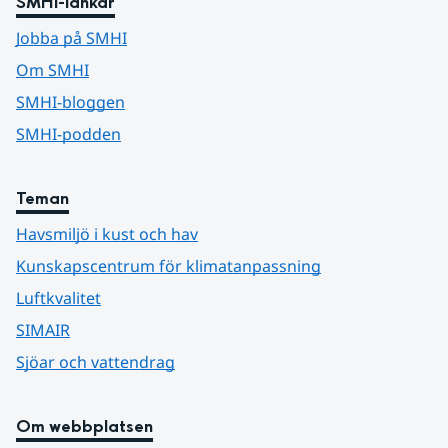
SMHI-länkar
Jobba på SMHI
Om SMHI
SMHI-bloggen
SMHI-podden
Teman
Havsmiljö i kust och hav
Kunskapscentrum för klimatanpassning
Luftkvalitet
SIMAIR
Sjöar och vattendrag
Om webbplatsen