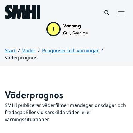
Hoppa till sidans innehåll
Meny
Varning
Gul, Sverige
Start
Väder
Prognoser och varningar
Väderprognos
Huvudinnehåll
Väderprognos
SMHI publicerar väderfilmer måndagar, onsdagar och 
fredagar. Eller vid särskilda väder- eller 
varningssituationer.