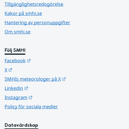
Tillgänglighetsredogörelse
Kakor på smhi.se
Hantering av personuppgifter
Om smhi.se
Följ SMHI
Länk till annan webbplats.
Facebook
Länk till annan webbplats.
X
Länk till annan webbplats.
SMHIs meteorologer på X
Länk till annan webbplats.
Linkedin
Länk till annan webbplats.
Instagram
Policy för sociala medier
Datavärdskap