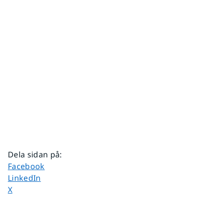
Dela sidan på
:
Dela sidan på
Facebook
Dela sidan på
LinkedIn
Dela sidan på
X