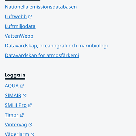
Nationella emissionsdatabasen
Länk till annan webbplats.
Luftwebb
Luftmiljödata
VattenWebb
Datavärdskap, oceanografi och marinbiologi
Datavärdskap för atmosfärkemi
Logga in
Länk till annan webbplats.
AQUA
Länk till annan webbplats.
SIMAIR
Länk till annan webbplats.
SMHI Pro
Länk till annan webbplats.
Timbr
Länk till annan webbplats.
Vinterväg
Länk till annan webbplats.
Väderlarm