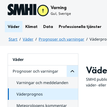
Hoppa till sidans innehåll
Varning
Gul, Sverige
Väder
Klimat
Data
Professionella tjänster
Start
Väder
Prognoser och varningar
Väderpr
varningar
och
Huvudinnehåll
Prognoser
för
Undersidor
Väder
Väde
Prognoser och varningar
SMHI public
Varningar och meddelanden
väder- eller
Väderprognos
Meteorologens kommentar