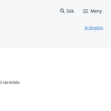
Sök
Meny
In English
 särskilda 