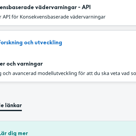
ensbaserade vädervarningar - API
r API för Konsekvensbaserade vädervarningar
Forskning och utveckling
er och varningar
 och avancerad modellutveckling för att du ska veta vad s
e länkar
Lär dig mer