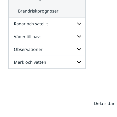
Brandriskprognoser
Radar och satellit
Väder till havs
Undersidor
för
Radar
Observationer
Undersidor
och
för
satellit
Väder
Mark och vatten
Undersidor
till
för
havs
Observationer
Undersidor
för
Mark
och
vatten
Dela sidan