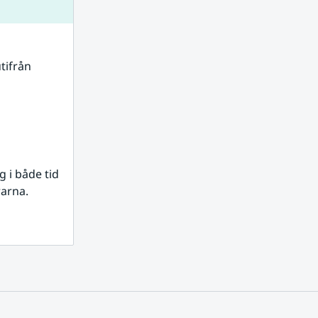
tifrån 
i både tid 
rarna.