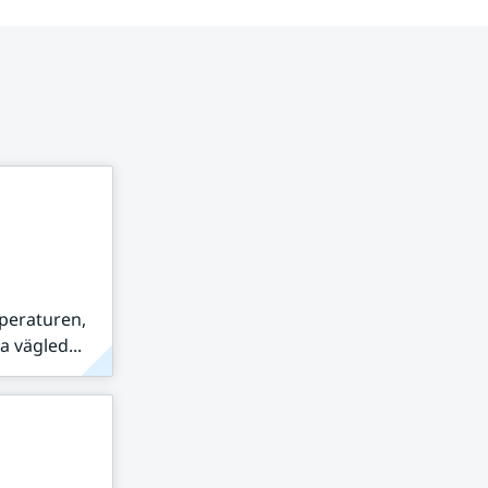
peraturen,
 vägled...