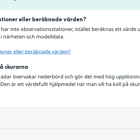
tioner eller beräknade värden?
r har inte observationsstationer, istället beräknas ett värde u
 i närheten och modelldata.
ioner eller beräknade värden?
på skurarna
radar övervakar nederbörd och gör det med hög upplösning 
Den är ett värdefullt hjälpmedel när man vill ha koll på sku