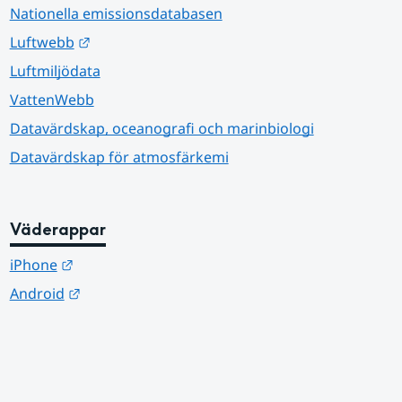
Nationella emissionsdatabasen
Länk till annan webbplats.
Luftwebb
Luftmiljödata
VattenWebb
Datavärdskap, oceanografi och marinbiologi
Datavärdskap för atmosfärkemi
Väderappar
Länk till annan webbplats.
iPhone
Länk till annan webbplats.
Android