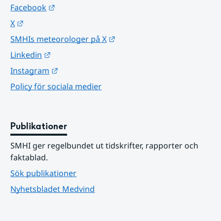
Länk till annan webbplats.
Facebook
Länk till annan webbplats.
X
Länk till annan webbplats.
SMHIs meteorologer på X
Länk till annan webbplats.
Linkedin
Länk till annan webbplats.
Instagram
Policy för sociala medier
Publikationer
SMHI ger regelbundet ut tidskrifter, rapporter och 
faktablad.
Sök publikationer
Nyhetsbladet Medvind