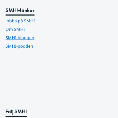
SMHI-länkar
Jobba på SMHI
Om SMHI
SMHI-bloggen
SMHI-podden
Följ SMHI