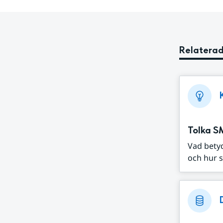
Relaterad
Tolka S
Vad bety
och hur s