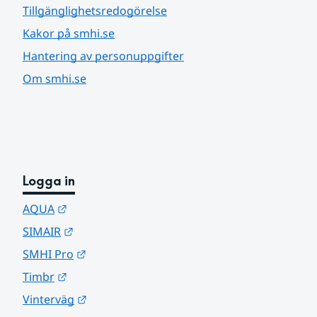
Tillgänglighetsredogörelse
Kakor på smhi.se
Hantering av personuppgifter
Om smhi.se
Logga in
Länk till annan webbplats.
AQUA
Länk till annan webbplats.
SIMAIR
Länk till annan webbplats.
SMHI Pro
Länk till annan webbplats.
Timbr
Länk till annan webbplats.
Vinterväg