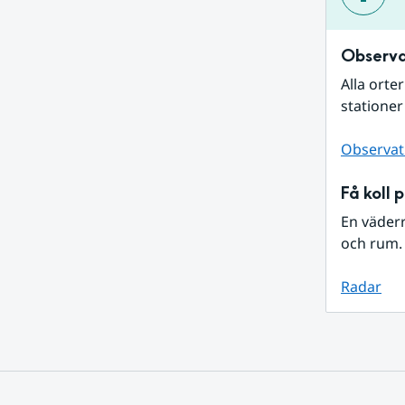
Observa
Alla orte
stationer
Observat
Få koll 
En väder
och rum. 
Radar