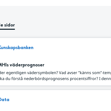
e sidor
Kunskapsbanken
MHIs väderprognoser
der egentligen vädersymbolen? Vad avser ”känns som”-tem
ka du förstå nederbördsprognosens procentsiffror? I denna
Data