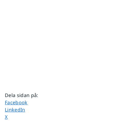
Dela sidan på
:
Dela sidan på
Facebook
Dela sidan på
LinkedIn
Dela sidan på
X