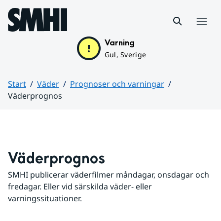
Hoppa till sidans innehåll
Meny
Varning
Gul, Sverige
Start
Väder
Prognoser och varningar
Väderprognos
Huvudinnehåll
Väderprognos
SMHI publicerar väderfilmer måndagar, onsdagar och 
fredagar. Eller vid särskilda väder- eller 
varningssituationer.