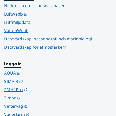
Nationella emissionsdatabasen
Länk till annan webbplats.
Luftwebb
Luftmiljödata
VattenWebb
Datavärdskap, oceanografi och marinbiologi
Datavärdskap för atmosfärkemi
Logga in
Länk till annan webbplats.
AQUA
Länk till annan webbplats.
SIMAIR
Länk till annan webbplats.
SMHI Pro
Länk till annan webbplats.
Timbr
Länk till annan webbplats.
Vinterväg
Länk till annan webbplats.
Väderlarm