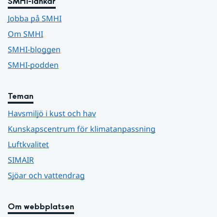
SMHI-länkar
Jobba på SMHI
Om SMHI
SMHI-bloggen
SMHI-podden
Teman
Havsmiljö i kust och hav
Kunskapscentrum för klimatanpassning
Luftkvalitet
SIMAIR
Sjöar och vattendrag
Om webbplatsen