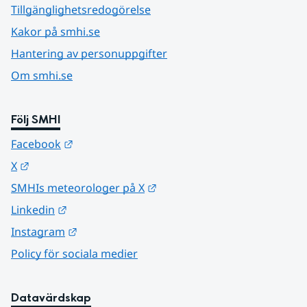
Tillgänglighetsredogörelse
Kakor på smhi.se
Hantering av personuppgifter
Om smhi.se
Följ SMHI
Länk till annan webbplats.
Facebook
Länk till annan webbplats.
X
Länk till annan webbplats.
SMHIs meteorologer på X
Länk till annan webbplats.
Linkedin
Länk till annan webbplats.
Instagram
Policy för sociala medier
Datavärdskap