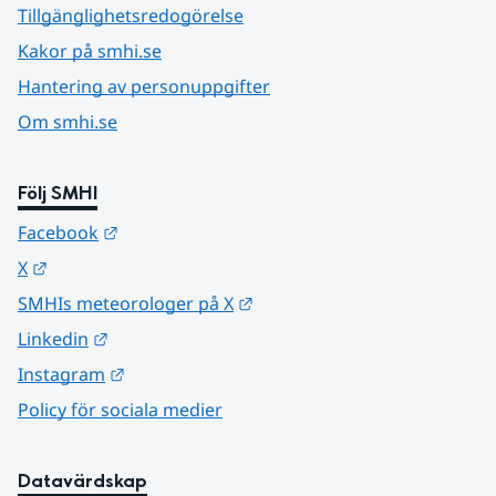
Tillgänglighetsredogörelse
Kakor på smhi.se
Hantering av personuppgifter
Om smhi.se
Följ SMHI
Länk till annan webbplats.
Facebook
Länk till annan webbplats.
X
Länk till annan webbplats.
SMHIs meteorologer på X
Länk till annan webbplats.
Linkedin
Länk till annan webbplats.
Instagram
Policy för sociala medier
Datavärdskap