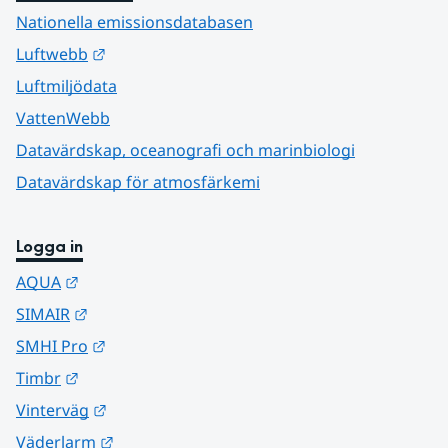
Nationella emissionsdatabasen
Länk till annan webbplats.
Luftwebb
Luftmiljödata
VattenWebb
Datavärdskap, oceanografi och marinbiologi
Datavärdskap för atmosfärkemi
Logga in
Länk till annan webbplats.
AQUA
Länk till annan webbplats.
SIMAIR
Länk till annan webbplats.
SMHI Pro
Länk till annan webbplats.
Timbr
Länk till annan webbplats.
Vinterväg
Länk till annan webbplats.
Väderlarm