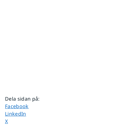
Dela sidan på
:
Dela sidan på
Facebook
Dela sidan på
LinkedIn
Dela sidan på
X