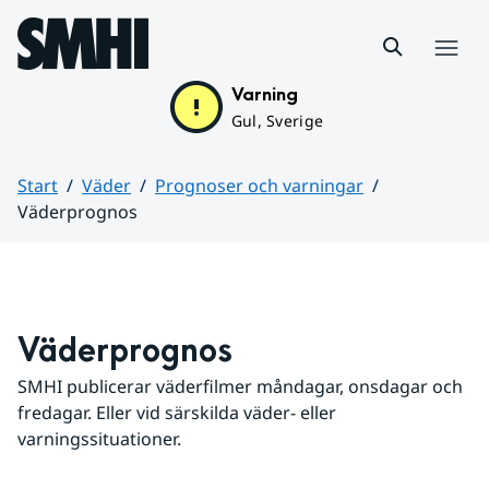
Hoppa till sidans innehåll
Meny
Varning
Gul, Sverige
Start
Väder
Prognoser och varningar
Väderprognos
Huvudinnehåll
Väderprognos
SMHI publicerar väderfilmer måndagar, onsdagar och 
fredagar. Eller vid särskilda väder- eller 
varningssituationer.