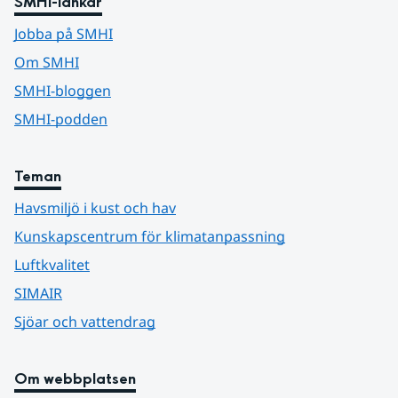
SMHI-länkar
Jobba på SMHI
Om SMHI
SMHI-bloggen
SMHI-podden
Teman
Havsmiljö i kust och hav
Kunskapscentrum för klimatanpassning
Luftkvalitet
SIMAIR
Sjöar och vattendrag
Om webbplatsen