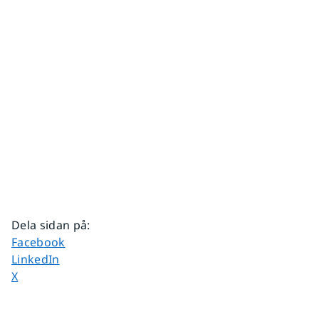
Dela sidan på
:
Dela sidan på
Facebook
Dela sidan på
LinkedIn
Dela sidan på
X