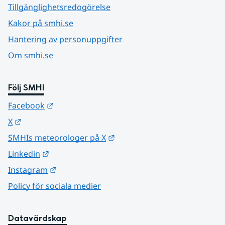
Tillgänglighetsredogörelse
Kakor på smhi.se
Hantering av personuppgifter
Om smhi.se
Följ SMHI
Länk till annan webbplats.
Facebook
Länk till annan webbplats.
X
Länk till annan webbplats.
SMHIs meteorologer på X
Länk till annan webbplats.
Linkedin
Länk till annan webbplats.
Instagram
Policy för sociala medier
Datavärdskap