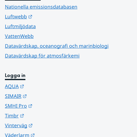
Nationella emissionsdatabasen
Länk till annan webbplats.
Luftwebb
Luftmiljödata
VattenWebb
Datavärdskap, oceanografi och marinbiologi
Datavärdskap för atmosfärkemi
Logga in
Länk till annan webbplats.
AQUA
Länk till annan webbplats.
SIMAIR
Länk till annan webbplats.
SMHI Pro
Länk till annan webbplats.
Timbr
Länk till annan webbplats.
Vinterväg
Länk till annan webbplats.
Väderlarm