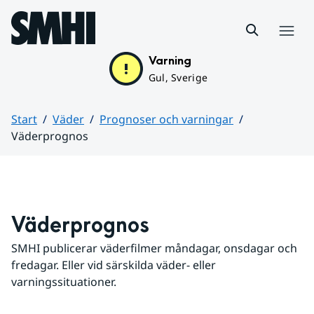
Hoppa till sidans innehåll
Meny
Varning
Gul, Sverige
Start
Väder
Prognoser och varningar
Väderprognos
Huvudinnehåll
Väderprognos
SMHI publicerar väderfilmer måndagar, onsdagar och 
fredagar. Eller vid särskilda väder- eller 
varningssituationer.