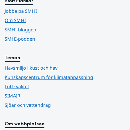
SMHI-länkar
Jobba på SMHI
Om SMHI
SMHI-bloggen
SMHI-podden
Teman
Havsmiljö i kust och hav
Kunskapscentrum för klimatanpassning
Luftkvalitet
SIMAIR
Sjöar och vattendrag
Om webbplatsen