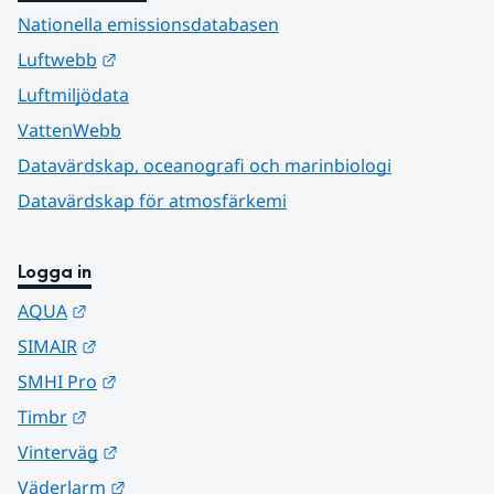
Nationella emissionsdatabasen
Länk till annan webbplats.
Luftwebb
Luftmiljödata
VattenWebb
Datavärdskap, oceanografi och marinbiologi
Datavärdskap för atmosfärkemi
Logga in
Länk till annan webbplats.
AQUA
Länk till annan webbplats.
SIMAIR
Länk till annan webbplats.
SMHI Pro
Länk till annan webbplats.
Timbr
Länk till annan webbplats.
Vinterväg
Länk till annan webbplats.
Väderlarm