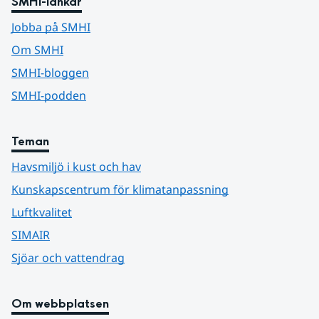
SMHI-länkar
Jobba på SMHI
Om SMHI
SMHI-bloggen
SMHI-podden
Teman
Havsmiljö i kust och hav
Kunskapscentrum för klimatanpassning
Luftkvalitet
SIMAIR
Sjöar och vattendrag
Om webbplatsen