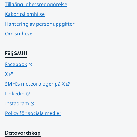
Tillgänglighetsredogörelse
Kakor på smhi.se
Hantering av personuppgifter
Om smhi.se
Följ SMHI
Länk till annan webbplats.
Facebook
Länk till annan webbplats.
X
Länk till annan webbplats.
SMHIs meteorologer på X
Länk till annan webbplats.
Linkedin
Länk till annan webbplats.
Instagram
Policy för sociala medier
Datavärdskap