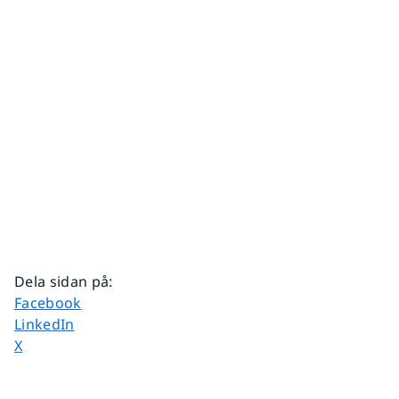
Dela sidan på
:
Dela sidan på
Facebook
Dela sidan på
LinkedIn
Dela sidan på
X