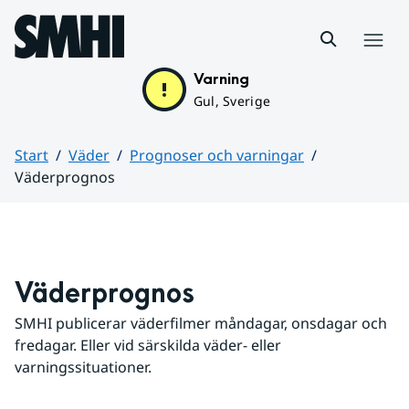
Hoppa till sidans innehåll
Meny
Varning
Gul, Sverige
Start
Väder
Prognoser och varningar
Väderprognos
Huvudinnehåll
Väderprognos
SMHI publicerar väderfilmer måndagar, onsdagar och 
fredagar. Eller vid särskilda väder- eller 
varningssituationer.