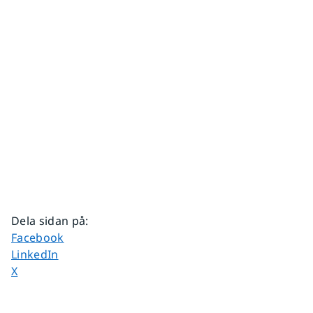
Dela sidan på
:
Dela sidan på
Facebook
Dela sidan på
LinkedIn
Dela sidan på
X