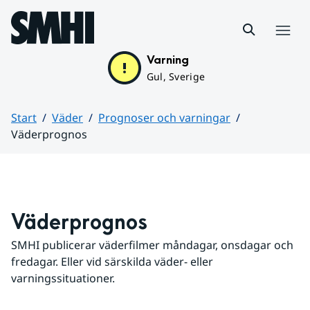
Hoppa till sidans innehåll
Meny
Varning
Gul, Sverige
Start
Väder
Prognoser och varningar
Väderprognos
Huvudinnehåll
Väderprognos
SMHI publicerar väderfilmer måndagar, onsdagar och 
fredagar. Eller vid särskilda väder- eller 
varningssituationer.