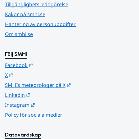
Tillgänglighetsredogörelse
Kakor på smhi.se
Hantering av personuppgifter
Om smhi.se
Följ SMHI
Länk till annan webbplats.
Facebook
Länk till annan webbplats.
X
Länk till annan webbplats.
SMHIs meteorologer på X
Länk till annan webbplats.
Linkedin
Länk till annan webbplats.
Instagram
Policy för sociala medier
Datavärdskap