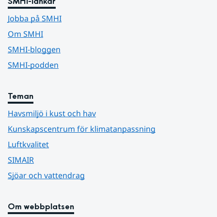
SMHI-länkar
Jobba på SMHI
Om SMHI
SMHI-bloggen
SMHI-podden
Teman
Havsmiljö i kust och hav
Kunskapscentrum för klimatanpassning
Luftkvalitet
SIMAIR
Sjöar och vattendrag
Om webbplatsen