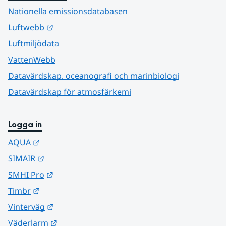
Nationella emissionsdatabasen
Länk till annan webbplats.
Luftwebb
Luftmiljödata
VattenWebb
Datavärdskap, oceanografi och marinbiologi
Datavärdskap för atmosfärkemi
Logga in
Länk till annan webbplats.
AQUA
Länk till annan webbplats.
SIMAIR
Länk till annan webbplats.
SMHI Pro
Länk till annan webbplats.
Timbr
Länk till annan webbplats.
Vinterväg
Länk till annan webbplats.
Väderlarm