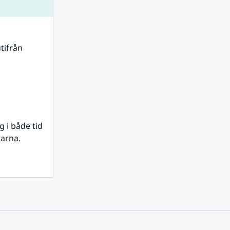
tifrån 
i både tid 
rarna.