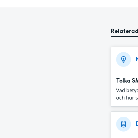
Relaterad
Tolka S
Vad bety
och hur s