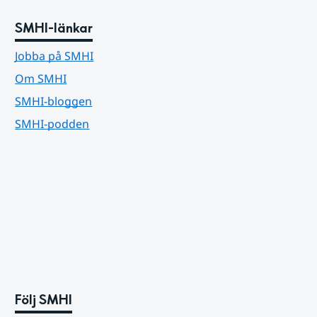
SMHI-länkar
Jobba på SMHI
Om SMHI
SMHI-bloggen
SMHI-podden
Följ SMHI