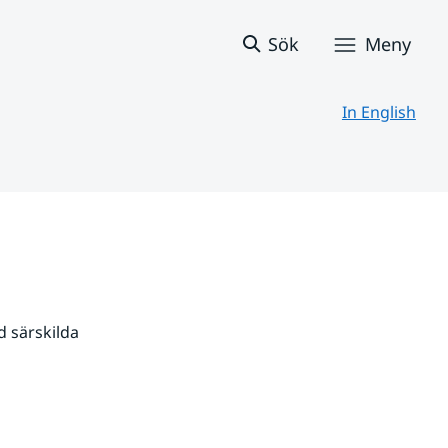
Sök
Meny
In English
 särskilda 