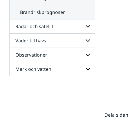
Brandriskprognoser
Radar och satellit
Väder till havs
Undersidor
för
Radar
Observationer
Undersidor
och
för
satellit
Väder
Mark och vatten
Undersidor
till
för
havs
Observationer
Undersidor
för
Mark
och
vatten
Dela sidan