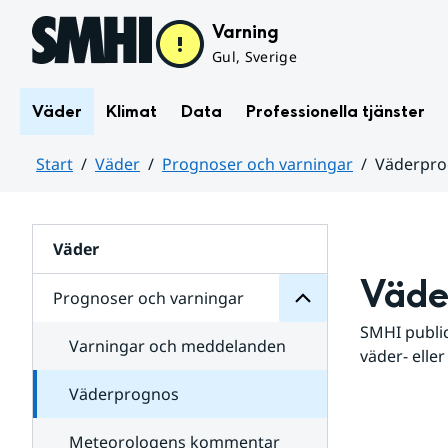
Hoppa till sidans innehåll
Varning
Gul, Sverige
Väder
Klimat
Data
Professionella tjänster
Start
Väder
Prognoser och varningar
Väderpr
varningar
och
Huvudinnehåll
Prognoser
för
Undersidor
Väder
Väde
Prognoser och varningar
SMHI public
Varningar och meddelanden
väder- eller
Väderprognos
Meteorologens kommentar