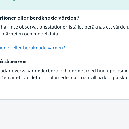
tioner eller beräknade värden?
r har inte observationsstationer, istället beräknas ett värde u
 i närheten och modelldata.
ioner eller beräknade värden?
på skurarna
radar övervakar nederbörd och gör det med hög upplösning 
Den är ett värdefullt hjälpmedel när man vill ha koll på sku