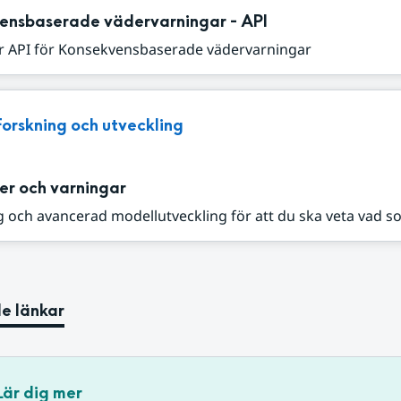
ensbaserade vädervarningar - API
r API för Konsekvensbaserade vädervarningar
Forskning och utveckling
er och varningar
 och avancerad modellutveckling för att du ska veta vad s
e länkar
Lär dig mer