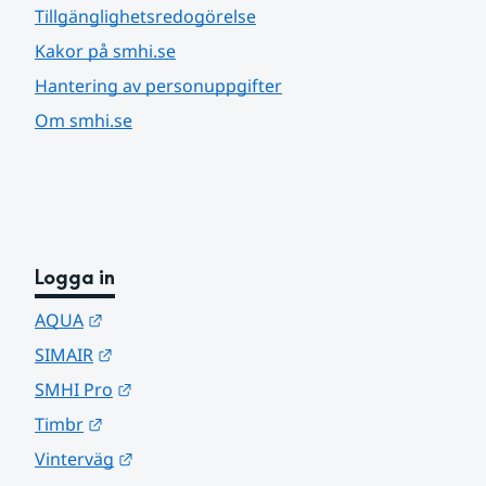
Tillgänglighetsredogörelse
Kakor på smhi.se
Hantering av personuppgifter
Om smhi.se
Logga in
Länk till annan webbplats.
AQUA
Länk till annan webbplats.
SIMAIR
Länk till annan webbplats.
SMHI Pro
Länk till annan webbplats.
Timbr
Länk till annan webbplats.
Vinterväg