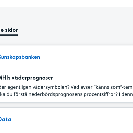
e sidor
Kunskapsbanken
MHIs väderprognoser
der egentligen vädersymbolen? Vad avser ”känns som”-tem
ka du förstå nederbördsprognosens procentsiffror? I denna
Data