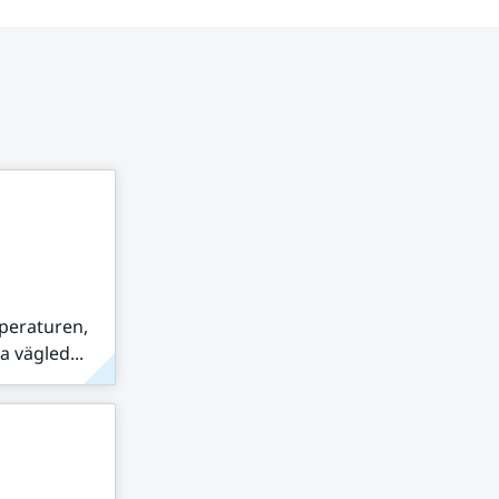
peraturen,
 vägled...