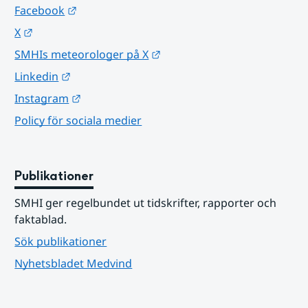
Länk till annan webbplats.
Facebook
Länk till annan webbplats.
X
Länk till annan webbplats.
SMHIs meteorologer på X
Länk till annan webbplats.
Linkedin
Länk till annan webbplats.
Instagram
Policy för sociala medier
Publikationer
SMHI ger regelbundet ut tidskrifter, rapporter och 
faktablad.
Sök publikationer
Nyhetsbladet Medvind