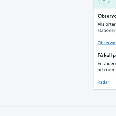
Observa
Alla orte
stationer
Observat
Få koll 
En väder
och rum. 
Radar