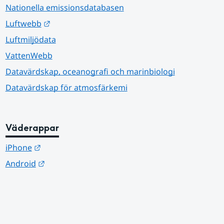
Nationella emissionsdatabasen
Länk till annan webbplats.
Luftwebb
Luftmiljödata
VattenWebb
Datavärdskap, oceanografi och marinbiologi
Datavärdskap för atmosfärkemi
Väderappar
Länk till annan webbplats.
iPhone
Länk till annan webbplats.
Android