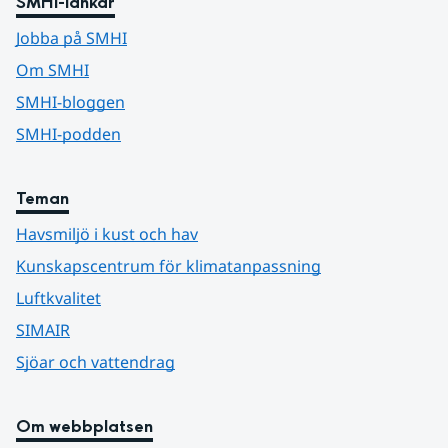
SMHI-länkar
Jobba på SMHI
Om SMHI
SMHI-bloggen
SMHI-podden
Teman
Havsmiljö i kust och hav
Kunskapscentrum för klimatanpassning
Luftkvalitet
SIMAIR
Sjöar och vattendrag
Om webbplatsen