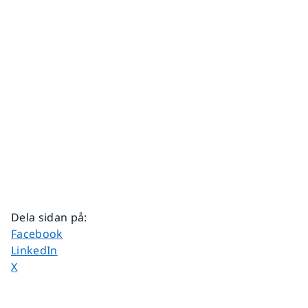
Dela sidan på
:
Dela sidan på
Facebook
Dela sidan på
LinkedIn
Dela sidan på
X