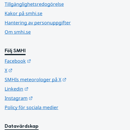
Tillgänglighetsredogörelse
Kakor på smhi.se
Hantering av personuppgifter
Om smhi.se
Följ SMHI
Länk till annan webbplats.
Facebook
Länk till annan webbplats.
X
Länk till annan webbplats.
SMHIs meteorologer på X
Länk till annan webbplats.
Linkedin
Länk till annan webbplats.
Instagram
Policy för sociala medier
Datavärdskap