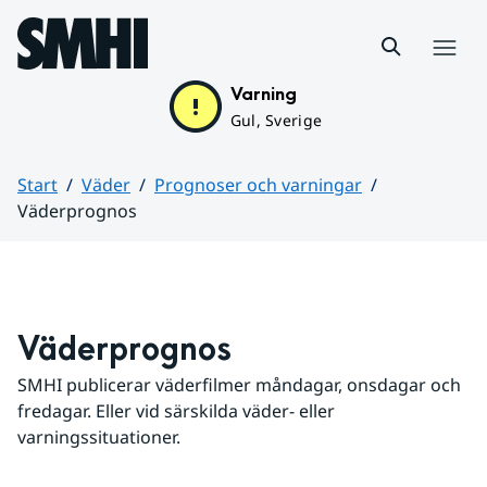
Hoppa till sidans innehåll
Meny
Varning
Gul, Sverige
Start
Väder
Prognoser och varningar
Väderprognos
Huvudinnehåll
Väderprognos
SMHI publicerar väderfilmer måndagar, onsdagar och 
fredagar. Eller vid särskilda väder- eller 
varningssituationer.