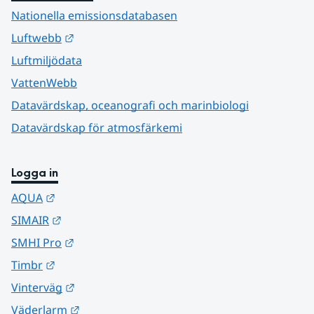
Nationella emissionsdatabasen
Länk till annan webbplats.
Luftwebb
Luftmiljödata
VattenWebb
Datavärdskap, oceanografi och marinbiologi
Datavärdskap för atmosfärkemi
Logga in
Länk till annan webbplats.
AQUA
Länk till annan webbplats.
SIMAIR
Länk till annan webbplats.
SMHI Pro
Länk till annan webbplats.
Timbr
Länk till annan webbplats.
Vinterväg
Länk till annan webbplats.
Väderlarm