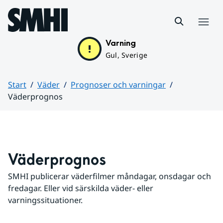
Hoppa till sidans innehåll
Meny
Varning
Gul, Sverige
Start
Väder
Prognoser och varningar
Väderprognos
Huvudinnehåll
Väderprognos
SMHI publicerar väderfilmer måndagar, onsdagar och 
fredagar. Eller vid särskilda väder- eller 
varningssituationer.