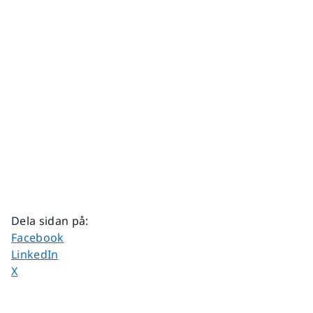
Dela sidan på
:
Dela sidan på
Facebook
Dela sidan på
LinkedIn
Dela sidan på
X