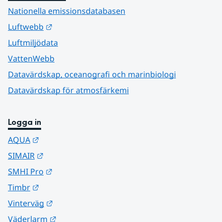
Nationella emissionsdatabasen
Länk till annan webbplats.
Luftwebb
Luftmiljödata
VattenWebb
Datavärdskap, oceanografi och marinbiologi
Datavärdskap för atmosfärkemi
Logga in
Länk till annan webbplats.
AQUA
Länk till annan webbplats.
SIMAIR
Länk till annan webbplats.
SMHI Pro
Länk till annan webbplats.
Timbr
Länk till annan webbplats.
Vinterväg
Länk till annan webbplats.
Väderlarm