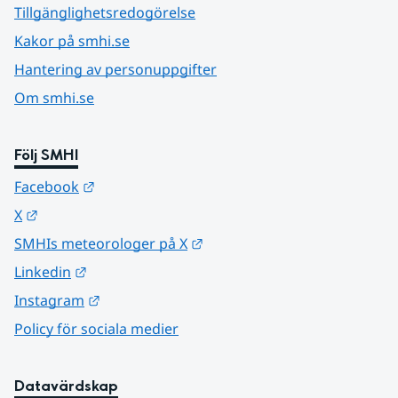
Tillgänglighetsredogörelse
Kakor på smhi.se
Hantering av personuppgifter
Om smhi.se
Följ SMHI
Länk till annan webbplats.
Facebook
Länk till annan webbplats.
X
Länk till annan webbplats.
SMHIs meteorologer på X
Länk till annan webbplats.
Linkedin
Länk till annan webbplats.
Instagram
Policy för sociala medier
Datavärdskap