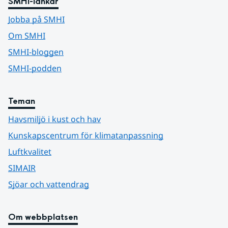
SMHI-länkar
Jobba på SMHI
Om SMHI
SMHI-bloggen
SMHI-podden
Teman
Havsmiljö i kust och hav
Kunskapscentrum för klimatanpassning
Luftkvalitet
SIMAIR
Sjöar och vattendrag
Om webbplatsen