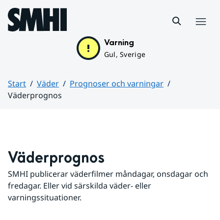
Hoppa till sidans innehåll
Meny
Varning
Gul, Sverige
Start
Väder
Prognoser och varningar
Väderprognos
Huvudinnehåll
Väderprognos
SMHI publicerar väderfilmer måndagar, onsdagar och 
fredagar. Eller vid särskilda väder- eller 
varningssituationer.