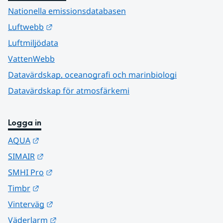
Nationella emissionsdatabasen
Länk till annan webbplats.
Luftwebb
Luftmiljödata
VattenWebb
Datavärdskap, oceanografi och marinbiologi
Datavärdskap för atmosfärkemi
Logga in
Länk till annan webbplats.
AQUA
Länk till annan webbplats.
SIMAIR
Länk till annan webbplats.
SMHI Pro
Länk till annan webbplats.
Timbr
Länk till annan webbplats.
Vinterväg
Länk till annan webbplats.
Väderlarm