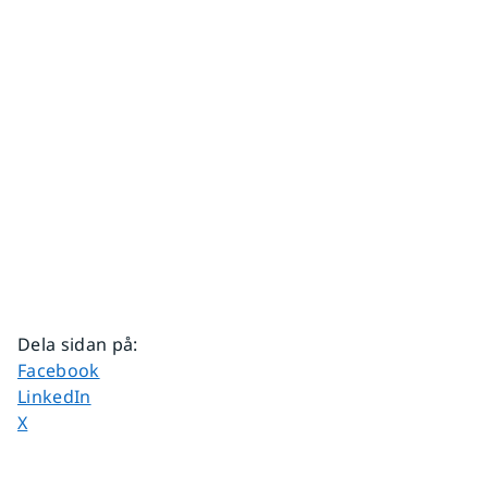
Dela sidan på
:
Dela sidan på
Facebook
Dela sidan på
LinkedIn
Dela sidan på
X