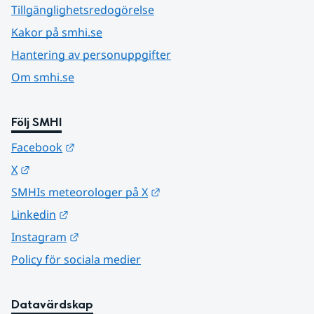
Tillgänglighetsredogörelse
Kakor på smhi.se
Hantering av personuppgifter
Om smhi.se
Följ SMHI
Länk till annan webbplats.
Facebook
Länk till annan webbplats.
X
Länk till annan webbplats.
SMHIs meteorologer på X
Länk till annan webbplats.
Linkedin
Länk till annan webbplats.
Instagram
Policy för sociala medier
Datavärdskap