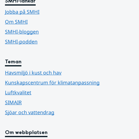
SMHI-länkar
Jobba på SMHI
Om SMHI
SMHI-bloggen
SMHI-podden
Teman
Havsmiljö i kust och hav
Kunskapscentrum för klimatanpassning
Luftkvalitet
SIMAIR
Sjöar och vattendrag
Om webbplatsen