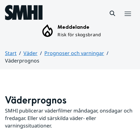
Hoppa till sidans innehåll
Meny
Meddelande
Risk för skogsbrand
Start
Väder
Prognoser och varningar
Väderprognos
Huvudinnehåll
Väderprognos
SMHI publicerar väderfilmer måndagar, onsdagar och 
fredagar. Eller vid särskilda väder- eller 
varningssituationer.