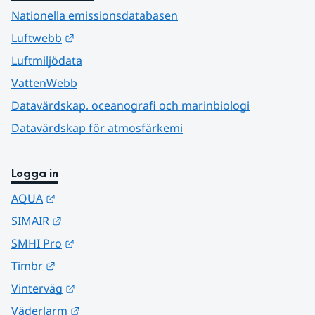
Nationella emissionsdatabasen
Länk till annan webbplats.
Luftwebb
Luftmiljödata
VattenWebb
Datavärdskap, oceanografi och marinbiologi
Datavärdskap för atmosfärkemi
Logga in
Länk till annan webbplats.
AQUA
Länk till annan webbplats.
SIMAIR
Länk till annan webbplats.
SMHI Pro
Länk till annan webbplats.
Timbr
Länk till annan webbplats.
Vinterväg
Länk till annan webbplats.
Väderlarm