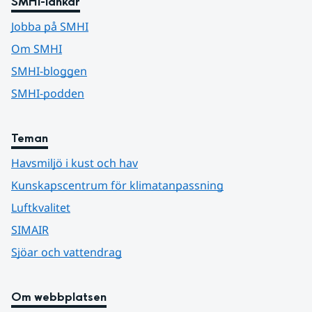
SMHI-länkar
Jobba på SMHI
Om SMHI
SMHI-bloggen
SMHI-podden
Teman
Havsmiljö i kust och hav
Kunskapscentrum för klimatanpassning
Luftkvalitet
SIMAIR
Sjöar och vattendrag
Om webbplatsen