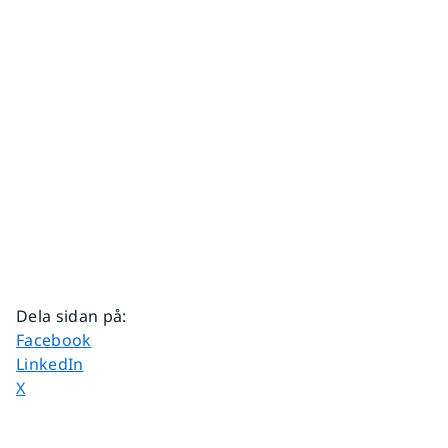
Dela sidan på
:
Dela sidan på
Facebook
Dela sidan på
LinkedIn
Dela sidan på
X