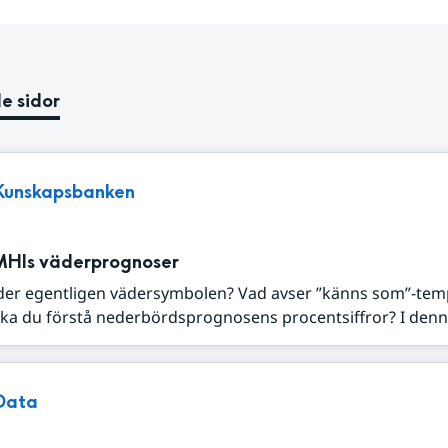
e sidor
Kunskapsbanken
MHIs väderprognoser
der egentligen vädersymbolen? Vad avser ”känns som”-tem
ka du förstå nederbördsprognosens procentsiffror? I denna
Data