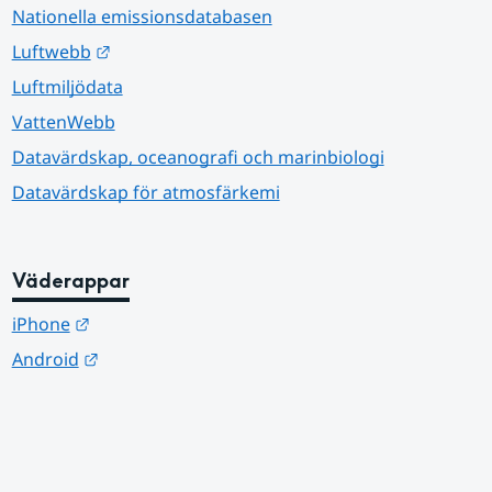
Nationella emissionsdatabasen
Länk till annan webbplats.
Luftwebb
Luftmiljödata
VattenWebb
Datavärdskap, oceanografi och marinbiologi
Datavärdskap för atmosfärkemi
Väderappar
Länk till annan webbplats.
iPhone
Länk till annan webbplats.
Android