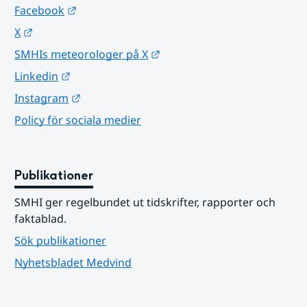
Länk till annan webbplats.
Facebook
Länk till annan webbplats.
X
Länk till annan webbplats.
SMHIs meteorologer på X
Länk till annan webbplats.
Linkedin
Länk till annan webbplats.
Instagram
Policy för sociala medier
Publikationer
SMHI ger regelbundet ut tidskrifter, rapporter och 
faktablad.
Sök publikationer
Nyhetsbladet Medvind