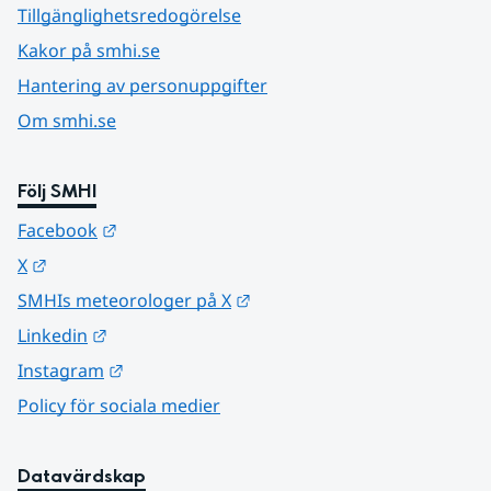
Tillgänglighetsredogörelse
Kakor på smhi.se
Hantering av personuppgifter
Om smhi.se
Följ SMHI
Länk till annan webbplats.
Facebook
Länk till annan webbplats.
X
Länk till annan webbplats.
SMHIs meteorologer på X
Länk till annan webbplats.
Linkedin
Länk till annan webbplats.
Instagram
Policy för sociala medier
Datavärdskap