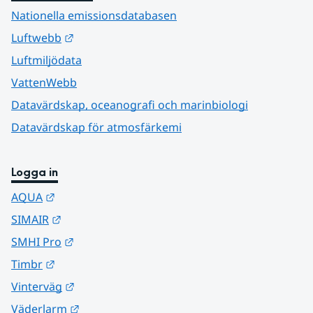
Nationella emissionsdatabasen
Länk till annan webbplats.
Luftwebb
Luftmiljödata
VattenWebb
Datavärdskap, oceanografi och marinbiologi
Datavärdskap för atmosfärkemi
Logga in
Länk till annan webbplats.
AQUA
Länk till annan webbplats.
SIMAIR
Länk till annan webbplats.
SMHI Pro
Länk till annan webbplats.
Timbr
Länk till annan webbplats.
Vinterväg
Länk till annan webbplats.
Väderlarm