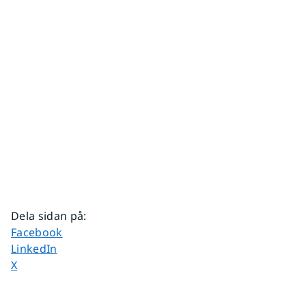
Dela sidan på
:
Dela sidan på
Facebook
Dela sidan på
LinkedIn
Dela sidan på
X