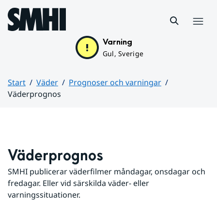
Hoppa till sidans innehåll
Meny
Varning
Gul, Sverige
Start
Väder
Prognoser och varningar
Väderprognos
Huvudinnehåll
Väderprognos
SMHI publicerar väderfilmer måndagar, onsdagar och 
fredagar. Eller vid särskilda väder- eller 
varningssituationer.