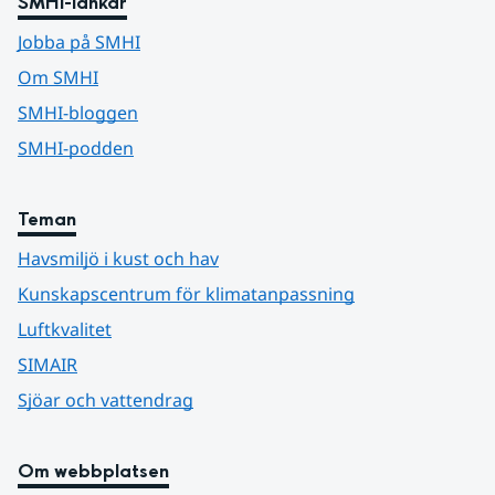
SMHI-länkar
Jobba på SMHI
Om SMHI
SMHI-bloggen
SMHI-podden
Teman
Havsmiljö i kust och hav
Kunskapscentrum för klimatanpassning
Luftkvalitet
SIMAIR
Sjöar och vattendrag
Om webbplatsen