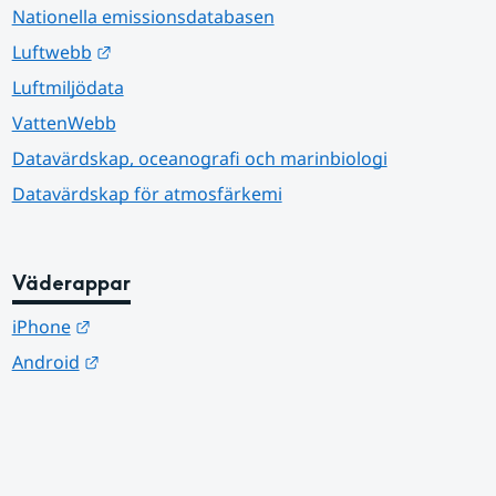
Nationella emissionsdatabasen
Länk till annan webbplats.
Luftwebb
Luftmiljödata
VattenWebb
Datavärdskap, oceanografi och marinbiologi
Datavärdskap för atmosfärkemi
Väderappar
Länk till annan webbplats.
iPhone
Länk till annan webbplats.
Android