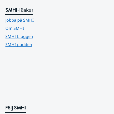
SMHI-länkar
Jobba på SMHI
Om SMHI
SMHI-bloggen
SMHI-podden
Följ SMHI