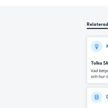
Relaterad
Tolka S
Vad bety
och hur s