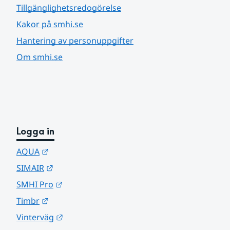
Tillgänglighetsredogörelse
Kakor på smhi.se
Hantering av personuppgifter
Om smhi.se
Logga in
Länk till annan webbplats.
AQUA
Länk till annan webbplats.
SIMAIR
Länk till annan webbplats.
SMHI Pro
Länk till annan webbplats.
Timbr
Länk till annan webbplats.
Vinterväg