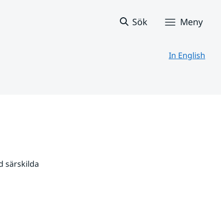
Sök
Meny
In English
 särskilda 