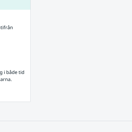
tifrån 
i både tid 
rarna.