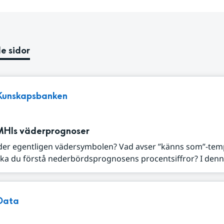
e sidor
Kunskapsbanken
MHIs väderprognoser
der egentligen vädersymbolen? Vad avser ”känns som”-tem
ka du förstå nederbördsprognosens procentsiffror? I denna
Data