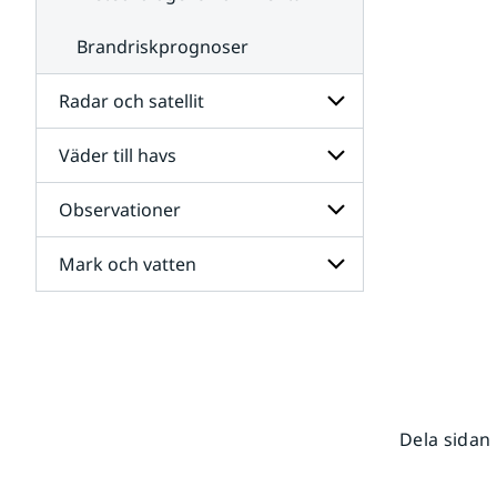
Brandriskprognoser
Radar och satellit
Väder till havs
Undersidor
för
Radar
Observationer
Undersidor
och
för
satellit
Väder
Mark och vatten
Undersidor
till
för
havs
Observationer
Undersidor
för
Mark
och
vatten
Dela sidan