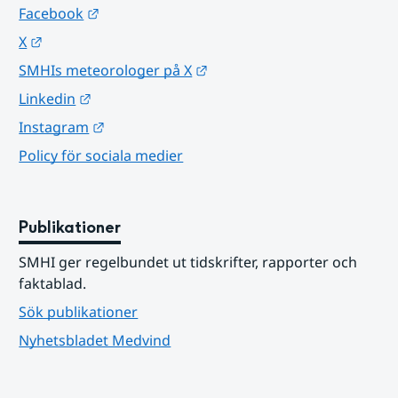
Länk till annan webbplats.
Facebook
Länk till annan webbplats.
X
Länk till annan webbplats.
SMHIs meteorologer på X
Länk till annan webbplats.
Linkedin
Länk till annan webbplats.
Instagram
Policy för sociala medier
Publikationer
SMHI ger regelbundet ut tidskrifter, rapporter och 
faktablad.
Sök publikationer
Nyhetsbladet Medvind