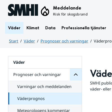
Hoppa till sidans innehåll
Meddelande
Risk för skogsbrand
Väder
Klimat
Data
Professionella tjänster
Start
Väder
Prognoser och varningar
Väderpr
varningar
och
Huvudinnehåll
Prognoser
för
Undersidor
Väder
Väde
Prognoser och varningar
SMHI public
Varningar och meddelanden
väder- eller
Väderprognos
Meteorologens kommentar