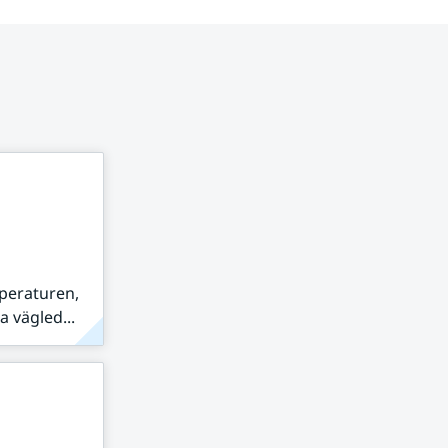
peraturen,
 vägled...