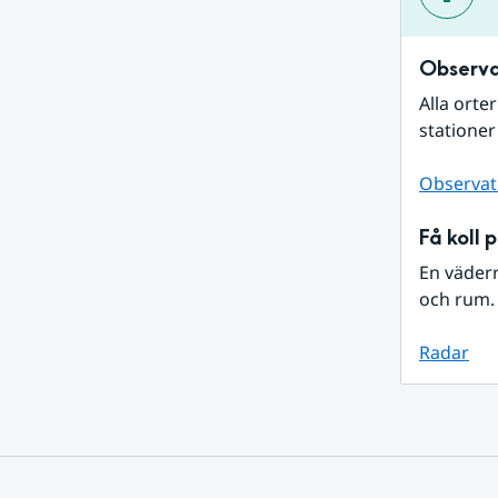
Observa
Alla orte
stationer
Observat
Få koll 
En väder
och rum. 
Radar