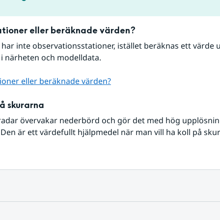
tioner eller beräknade värden?
r har inte observationsstationer, istället beräknas ett värde u
 i närheten och modelldata.
ioner eller beräknade värden?
på skurarna
radar övervakar nederbörd och gör det med hög upplösning 
Den är ett värdefullt hjälpmedel när man vill ha koll på sku