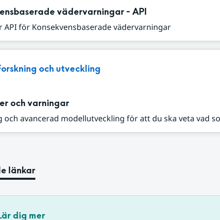
ensbaserade vädervarningar - API
r API för Konsekvensbaserade vädervarningar
Forskning och utveckling
er och varningar
 och avancerad modellutveckling för att du ska veta vad s
e länkar
Lär dig mer