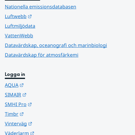
Nationella emissionsdatabasen
Länk till annan webbplats.
Luftwebb
Luftmiljödata
VattenWebb
Datavärdskap, oceanografi och marinbiologi
Datavärdskap för atmosfärkemi
Logga in
Länk till annan webbplats.
AQUA
Länk till annan webbplats.
SIMAIR
Länk till annan webbplats.
SMHI Pro
Länk till annan webbplats.
Timbr
Länk till annan webbplats.
Vinterväg
Länk till annan webbplats.
Väderlarm