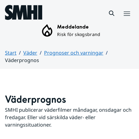
Hoppa till sidans innehåll
Meny
Meddelande
Risk för skogsbrand
Start
Väder
Prognoser och varningar
Väderprognos
Huvudinnehåll
Väderprognos
SMHI publicerar väderfilmer måndagar, onsdagar och 
fredagar. Eller vid särskilda väder- eller 
varningssituationer.