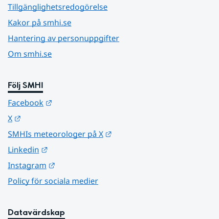
Tillgänglighetsredogörelse
Kakor på smhi.se
Hantering av personuppgifter
Om smhi.se
Följ SMHI
Länk till annan webbplats.
Facebook
Länk till annan webbplats.
X
Länk till annan webbplats.
SMHIs meteorologer på X
Länk till annan webbplats.
Linkedin
Länk till annan webbplats.
Instagram
Policy för sociala medier
Datavärdskap