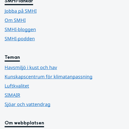
SMHI-länkar
Jobba på SMHI
Om SMHI
SMHI-bloggen
SMHI-podden
Teman
Havsmiljö i kust och hav
Kunskapscentrum för klimatanpassning
Luftkvalitet
SIMAIR
Sjöar och vattendrag
Om webbplatsen