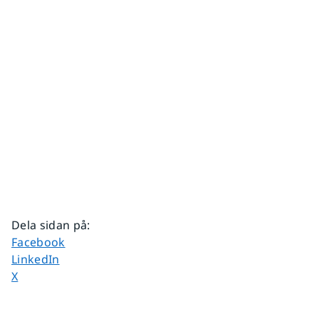
Dela sidan på
:
Dela sidan på
Facebook
Dela sidan på
LinkedIn
Dela sidan på
X