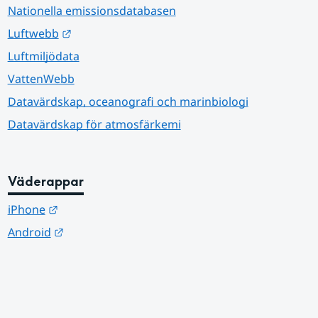
Nationella emissionsdatabasen
Länk till annan webbplats.
Luftwebb
Luftmiljödata
VattenWebb
Datavärdskap, oceanografi och marinbiologi
Datavärdskap för atmosfärkemi
Väderappar
Länk till annan webbplats.
iPhone
Länk till annan webbplats.
Android