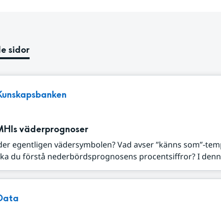
e sidor
Kunskapsbanken
MHIs väderprognoser
der egentligen vädersymbolen? Vad avser ”känns som”-tem
ka du förstå nederbördsprognosens procentsiffror? I denna
Data