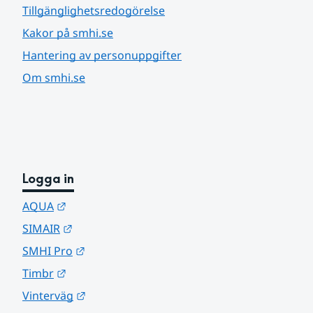
Tillgänglighetsredogörelse
Kakor på smhi.se
Hantering av personuppgifter
Om smhi.se
Logga in
Länk till annan webbplats.
AQUA
Länk till annan webbplats.
SIMAIR
Länk till annan webbplats.
SMHI Pro
Länk till annan webbplats.
Timbr
Länk till annan webbplats.
Vinterväg