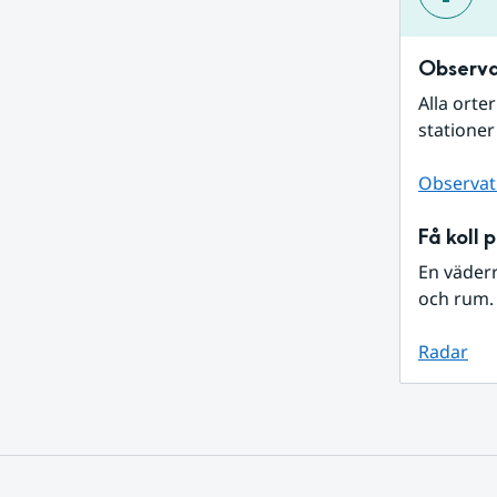
Observa
Alla orte
stationer
Observat
Få koll 
En väder
och rum. 
Radar