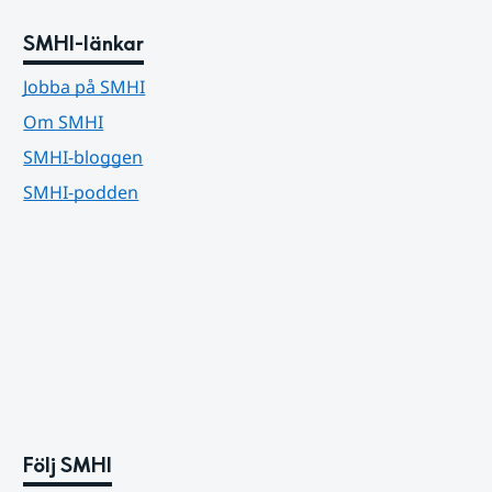
SMHI-länkar
Jobba på SMHI
Om SMHI
SMHI-bloggen
SMHI-podden
Följ SMHI