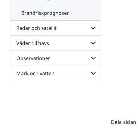
Brandriskprognoser
Radar och satellit
Väder till havs
Undersidor
för
Radar
Observationer
Undersidor
och
för
satellit
Väder
Mark och vatten
Undersidor
till
för
havs
Observationer
Undersidor
för
Mark
och
vatten
Dela sidan