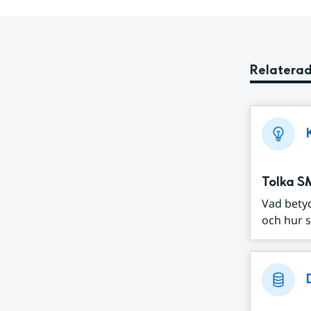
Relaterad
Tolka S
Vad bety
och hur s