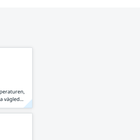
peraturen,
 vägled...