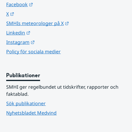
Länk till annan webbplats.
Facebook
Länk till annan webbplats.
X
Länk till annan webbplats.
SMHIs meteorologer på X
Länk till annan webbplats.
Linkedin
Länk till annan webbplats.
Instagram
Policy för sociala medier
Publikationer
SMHI ger regelbundet ut tidskrifter, rapporter och 
faktablad.
Sök publikationer
Nyhetsbladet Medvind