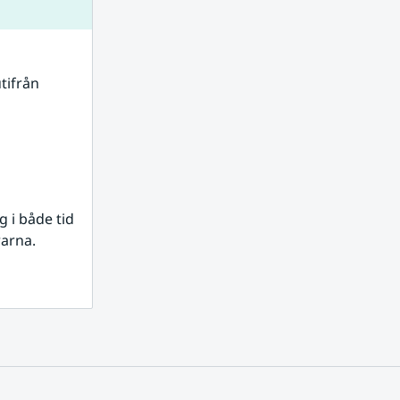
tifrån 
i både tid 
rarna.