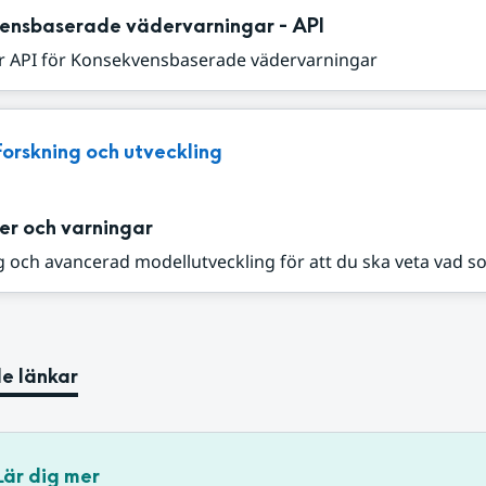
ensbaserade vädervarningar - API
r API för Konsekvensbaserade vädervarningar
Forskning och utveckling
er och varningar
 och avancerad modellutveckling för att du ska veta vad s
e länkar
Lär dig mer