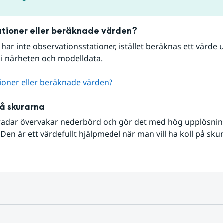
tioner eller beräknade värden?
r har inte observationsstationer, istället beräknas ett värde u
 i närheten och modelldata.
ioner eller beräknade värden?
på skurarna
radar övervakar nederbörd och gör det med hög upplösning 
Den är ett värdefullt hjälpmedel när man vill ha koll på sku