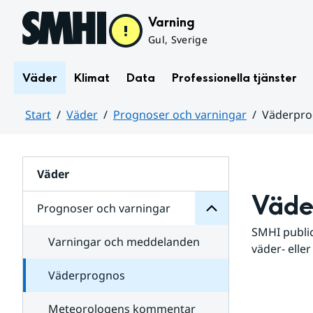
Hoppa till sidans innehåll
Varning
Gul, Sverige
Väder
Klimat
Data
Professionella tjänster
Start
Väder
Prognoser och varningar
Väderpr
varningar
och
Huvudinnehåll
Prognoser
för
Undersidor
Väder
Väde
Prognoser och varningar
SMHI public
Varningar och meddelanden
väder- eller
Väderprognos
Meteorologens kommentar