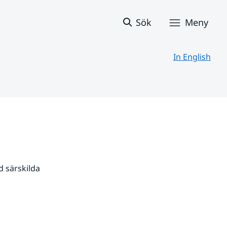
Sök
Meny
In English
 särskilda 