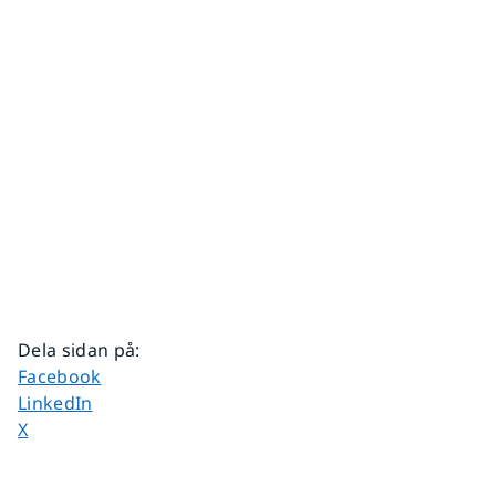
Dela sidan på
:
Dela sidan på
Facebook
Dela sidan på
LinkedIn
Dela sidan på
X