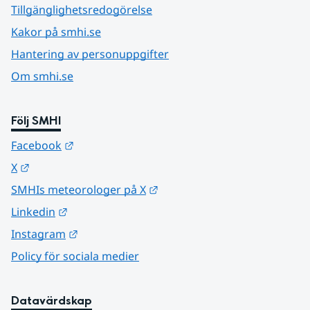
Tillgänglighetsredogörelse
Kakor på smhi.se
Hantering av personuppgifter
Om smhi.se
Följ SMHI
Länk till annan webbplats.
Facebook
Länk till annan webbplats.
X
Länk till annan webbplats.
SMHIs meteorologer på X
Länk till annan webbplats.
Linkedin
Länk till annan webbplats.
Instagram
Policy för sociala medier
Datavärdskap