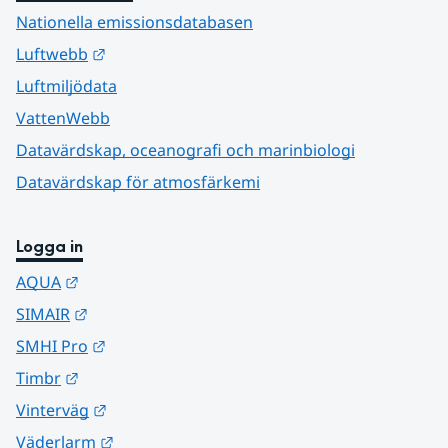
Nationella emissionsdatabasen
Länk till annan webbplats.
Luftwebb
Luftmiljödata
VattenWebb
Datavärdskap, oceanografi och marinbiologi
Datavärdskap för atmosfärkemi
Logga in
Länk till annan webbplats.
AQUA
Länk till annan webbplats.
SIMAIR
Länk till annan webbplats.
SMHI Pro
Länk till annan webbplats.
Timbr
Länk till annan webbplats.
Vinterväg
Länk till annan webbplats.
Väderlarm