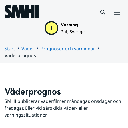
Hoppa till sidans innehåll
Meny
Varning
Gul, Sverige
Start
Väder
Prognoser och varningar
Väderprognos
Huvudinnehåll
Väderprognos
SMHI publicerar väderfilmer måndagar, onsdagar och 
fredagar. Eller vid särskilda väder- eller 
varningssituationer.