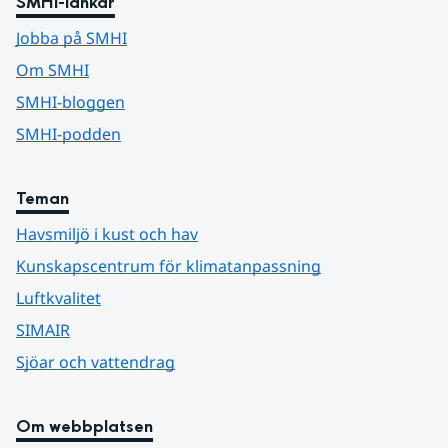
SMHI-länkar
Jobba på SMHI
Om SMHI
SMHI-bloggen
SMHI-podden
Teman
Havsmiljö i kust och hav
Kunskapscentrum för klimatanpassning
Luftkvalitet
SIMAIR
Sjöar och vattendrag
Om webbplatsen