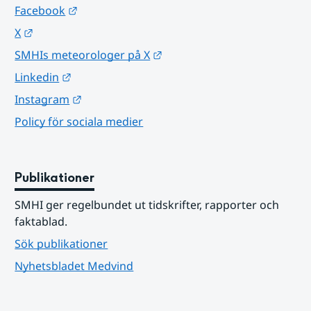
Länk till annan webbplats.
Facebook
Länk till annan webbplats.
X
Länk till annan webbplats.
SMHIs meteorologer på X
Länk till annan webbplats.
Linkedin
Länk till annan webbplats.
Instagram
Policy för sociala medier
Publikationer
SMHI ger regelbundet ut tidskrifter, rapporter och 
faktablad.
Sök publikationer
Nyhetsbladet Medvind