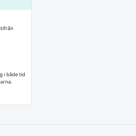
tifrån 
i både tid 
rarna.