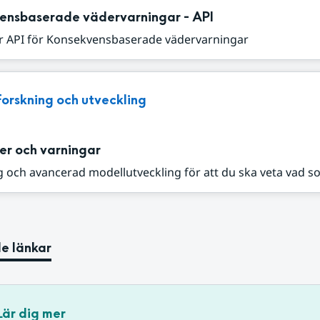
ensbaserade vädervarningar - API
r API för Konsekvensbaserade vädervarningar
Forskning och utveckling
er och varningar
 och avancerad modellutveckling för att du ska veta vad s
e länkar
Lär dig mer