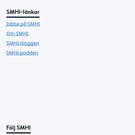
SMHI-länkar
Jobba på SMHI
Om SMHI
SMHI-bloggen
SMHI-podden
Följ SMHI