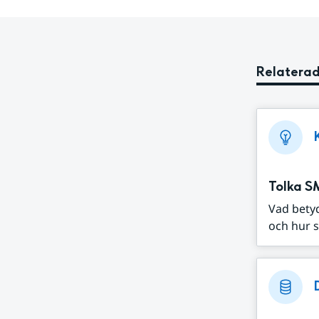
Relaterad
Tolka S
Vad bety
och hur s