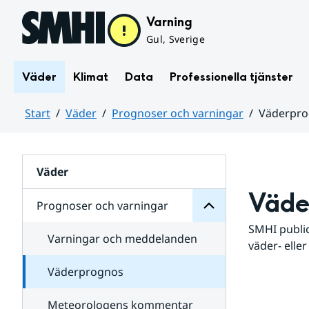
Hoppa till sidans innehåll
Varning
Gul, Sverige
Väder
Klimat
Data
Professionella tjänster
Start
Väder
Prognoser och varningar
Väderpr
varningar
och
Huvudinnehåll
Prognoser
för
Undersidor
Väder
Väde
Prognoser och varningar
SMHI public
Varningar och meddelanden
väder- eller
Väderprognos
Meteorologens kommentar