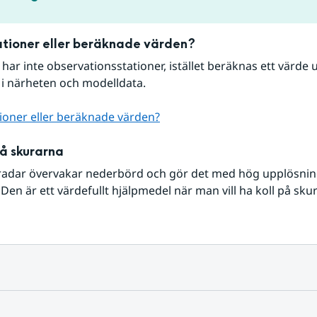
tioner eller beräknade värden?
r har inte observationsstationer, istället beräknas ett värde u
 i närheten och modelldata.
ioner eller beräknade värden?
på skurarna
radar övervakar nederbörd och gör det med hög upplösning 
Den är ett värdefullt hjälpmedel när man vill ha koll på sku