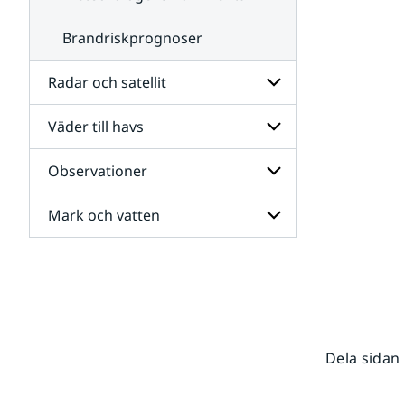
Brandriskprognoser
Radar och satellit
Väder till havs
Undersidor
för
Radar
Observationer
Undersidor
och
för
satellit
Väder
Mark och vatten
Undersidor
till
för
havs
Observationer
Undersidor
för
Mark
och
vatten
Dela sidan