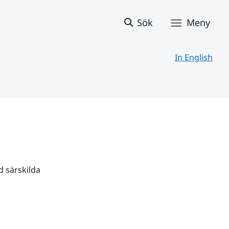
Sök
Meny
In English
 särskilda 