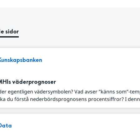
e sidor
Kunskapsbanken
MHIs väderprognoser
der egentligen vädersymbolen? Vad avser ”känns som”-tem
ka du förstå nederbördsprognosens procentsiffror? I denna
Data