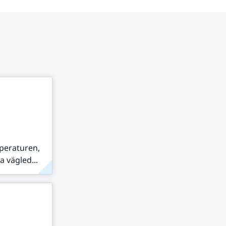
peraturen,
 vägled...