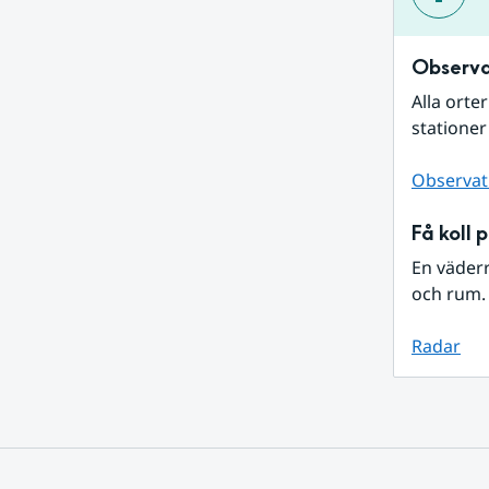
Observa
Alla orte
stationer
Observat
Få koll 
En väder
och rum. 
Radar