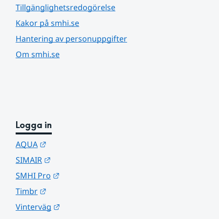
Tillgänglighetsredogörelse
Kakor på smhi.se
Hantering av personuppgifter
Om smhi.se
Logga in
Länk till annan webbplats.
AQUA
Länk till annan webbplats.
SIMAIR
Länk till annan webbplats.
SMHI Pro
Länk till annan webbplats.
Timbr
Länk till annan webbplats.
Vinterväg