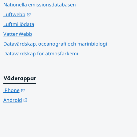
Nationella emissionsdatabasen
Länk till annan webbplats.
Luftwebb
Luftmiljödata
VattenWebb
Datavärdskap, oceanografi och marinbiologi
Datavärdskap för atmosfärkemi
Väderappar
Länk till annan webbplats.
iPhone
Länk till annan webbplats.
Android