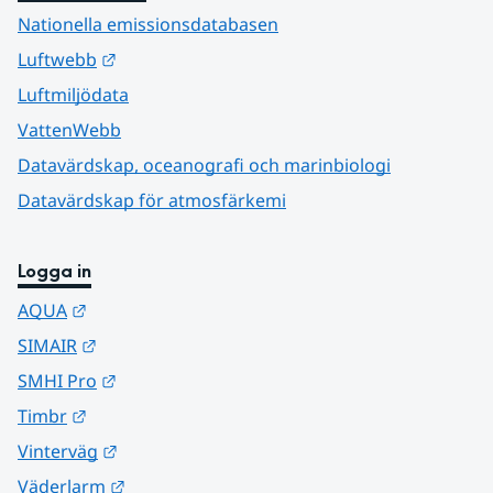
Nationella emissionsdatabasen
Länk till annan webbplats.
Luftwebb
Luftmiljödata
VattenWebb
Datavärdskap, oceanografi och marinbiologi
Datavärdskap för atmosfärkemi
Logga in
Länk till annan webbplats.
AQUA
Länk till annan webbplats.
SIMAIR
Länk till annan webbplats.
SMHI Pro
Länk till annan webbplats.
Timbr
Länk till annan webbplats.
Vinterväg
Länk till annan webbplats.
Väderlarm