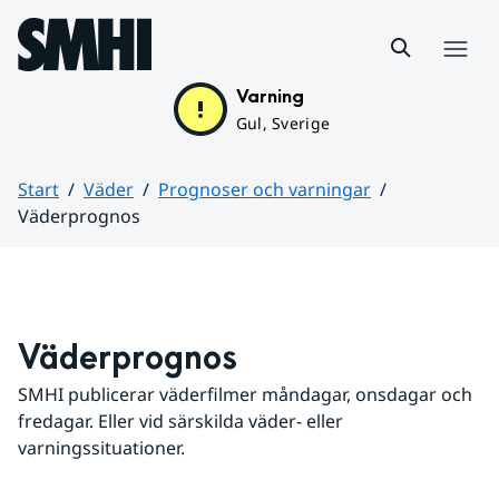
Hoppa till sidans innehåll
Meny
Varning
Gul, Sverige
Start
Väder
Prognoser och varningar
Väderprognos
Huvudinnehåll
Väderprognos
SMHI publicerar väderfilmer måndagar, onsdagar och 
fredagar. Eller vid särskilda väder- eller 
varningssituationer.