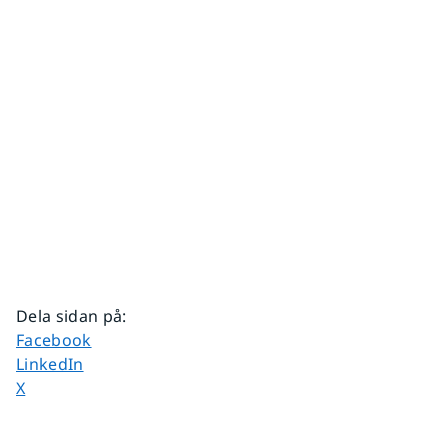
Dela sidan på
:
Dela sidan på
Facebook
Dela sidan på
LinkedIn
Dela sidan på
X