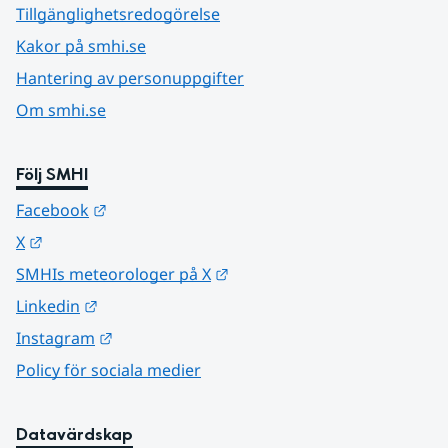
Tillgänglighetsredogörelse
Kakor på smhi.se
Hantering av personuppgifter
Om smhi.se
Följ SMHI
Länk till annan webbplats.
Facebook
Länk till annan webbplats.
X
Länk till annan webbplats.
SMHIs meteorologer på X
Länk till annan webbplats.
Linkedin
Länk till annan webbplats.
Instagram
Policy för sociala medier
Datavärdskap