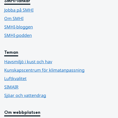
SMHI-länkar
Jobba på SMHI
Om SMHI
SMHI-bloggen
SMHI-podden
Teman
Havsmiljö i kust och hav
Kunskapscentrum för klimatanpassning
Luftkvalitet
SIMAIR
Sjöar och vattendrag
Om webbplatsen