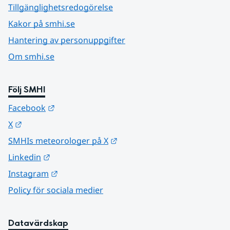
Tillgänglighetsredogörelse
Kakor på smhi.se
Hantering av personuppgifter
Om smhi.se
Följ SMHI
Länk till annan webbplats.
Facebook
Länk till annan webbplats.
X
Länk till annan webbplats.
SMHIs meteorologer på X
Länk till annan webbplats.
Linkedin
Länk till annan webbplats.
Instagram
Policy för sociala medier
Datavärdskap