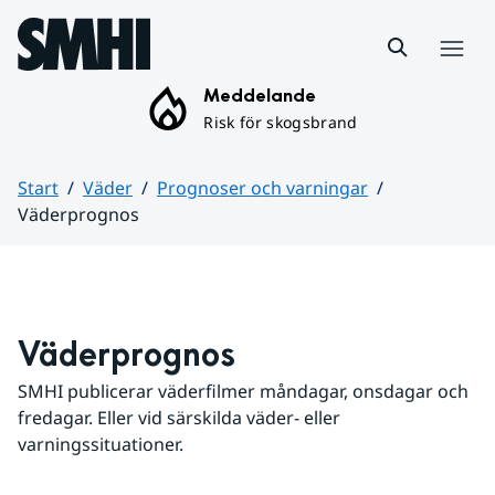
Hoppa till sidans innehåll
Meny
Meddelande
Risk för skogsbrand
Start
Väder
Prognoser och varningar
Väderprognos
Huvudinnehåll
Väderprognos
SMHI publicerar väderfilmer måndagar, onsdagar och 
fredagar. Eller vid särskilda väder- eller 
varningssituationer.