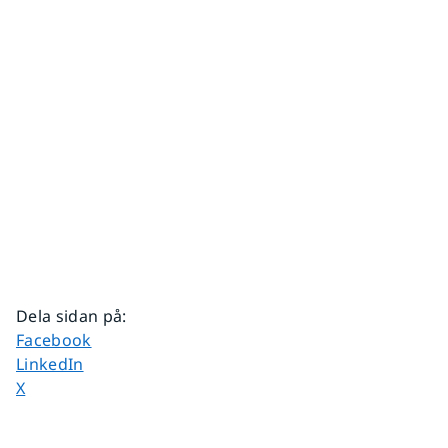
Dela sidan på
:
Dela sidan på
Facebook
Dela sidan på
LinkedIn
Dela sidan på
X