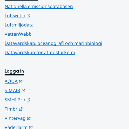
Nationella emissionsdatabasen
Länk till annan webbplats.
Luftwebb
Luftmiljödata
VattenWebb
Datavärdskap, oceanografi och marinbiologi
Datavärdskap för atmosfärkemi
Logga in
Länk till annan webbplats.
AQUA
Länk till annan webbplats.
SIMAIR
Länk till annan webbplats.
SMHI Pro
Länk till annan webbplats.
Timbr
Länk till annan webbplats.
Vinterväg
Länk till annan webbplats.
Väderlarm