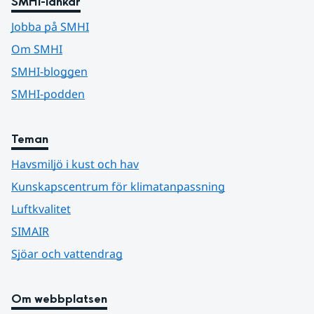
SMHI-länkar
Jobba på SMHI
Om SMHI
SMHI-bloggen
SMHI-podden
Teman
Havsmiljö i kust och hav
Kunskapscentrum för klimatanpassning
Luftkvalitet
SIMAIR
Sjöar och vattendrag
Om webbplatsen