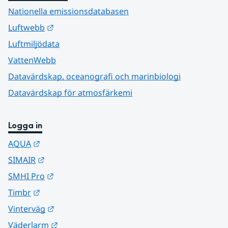
Nationella emissionsdatabasen
Länk till annan webbplats.
Luftwebb
Luftmiljödata
VattenWebb
Datavärdskap, oceanografi och marinbiologi
Datavärdskap för atmosfärkemi
Logga in
Länk till annan webbplats.
AQUA
Länk till annan webbplats.
SIMAIR
Länk till annan webbplats.
SMHI Pro
Länk till annan webbplats.
Timbr
Länk till annan webbplats.
Vinterväg
Länk till annan webbplats.
Väderlarm