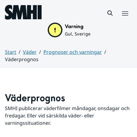
Hoppa till sidans innehåll
Meny
Varning
Gul, Sverige
Start
Väder
Prognoser och varningar
Väderprognos
Huvudinnehåll
Väderprognos
SMHI publicerar väderfilmer måndagar, onsdagar och 
fredagar. Eller vid särskilda väder- eller 
varningssituationer.