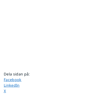
Dela sidan på
:
Dela sidan på
Facebook
Dela sidan på
LinkedIn
Dela sidan på
X