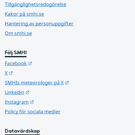
Tillgänglighetsredogörelse
Kakor på smhi.se
Hantering av personuppgifter
Om smhi.se
Följ SMHI
Länk till annan webbplats.
Facebook
Länk till annan webbplats.
X
Länk till annan webbplats.
SMHIs meteorologer på X
Länk till annan webbplats.
Linkedin
Länk till annan webbplats.
Instagram
Policy för sociala medier
Datavärdskap