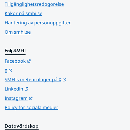
Tillgänglighetsredogörelse
Kakor på smhi.se
Hantering av personuppgifter
Om smhi.se
Följ SMHI
Länk till annan webbplats.
Facebook
Länk till annan webbplats.
X
Länk till annan webbplats.
SMHIs meteorologer på X
Länk till annan webbplats.
Linkedin
Länk till annan webbplats.
Instagram
Policy för sociala medier
Datavärdskap