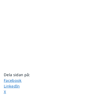
Dela sidan på
:
Dela sidan på
Facebook
Dela sidan på
LinkedIn
Dela sidan på
X