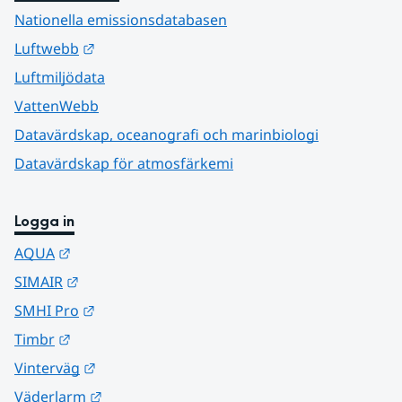
Nationella emissionsdatabasen
Länk till annan webbplats.
Luftwebb
Luftmiljödata
VattenWebb
Datavärdskap, oceanografi och marinbiologi
Datavärdskap för atmosfärkemi
Logga in
Länk till annan webbplats.
AQUA
Länk till annan webbplats.
SIMAIR
Länk till annan webbplats.
SMHI Pro
Länk till annan webbplats.
Timbr
Länk till annan webbplats.
Vinterväg
Länk till annan webbplats.
Väderlarm