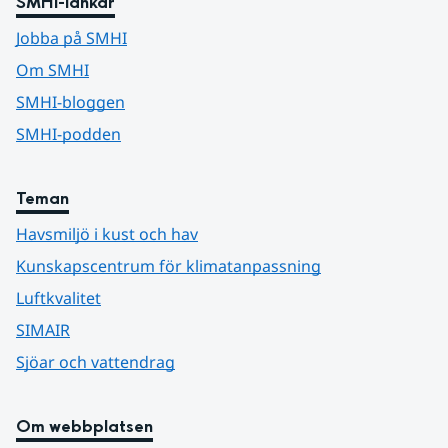
SMHI-länkar
Jobba på SMHI
Om SMHI
SMHI-bloggen
SMHI-podden
Teman
Havsmiljö i kust och hav
Kunskapscentrum för klimatanpassning
Luftkvalitet
SIMAIR
Sjöar och vattendrag
Om webbplatsen