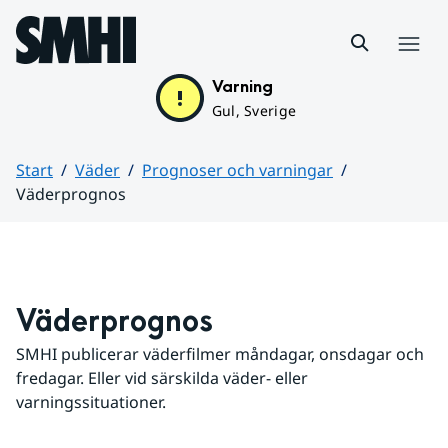
Hoppa till sidans innehåll
Meny
Varning
Gul, Sverige
Start
Väder
Prognoser och varningar
Väderprognos
Huvudinnehåll
Väderprognos
SMHI publicerar väderfilmer måndagar, onsdagar och 
fredagar. Eller vid särskilda väder- eller 
varningssituationer.