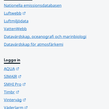
Nationella emissionsdatabasen
Länk till annan webbplats.
Luftwebb
Luftmiljödata
VattenWebb
Datavärdskap, oceanografi och marinbiologi
Datavärdskap för atmosfärkemi
Logga in
Länk till annan webbplats.
AQUA
Länk till annan webbplats.
SIMAIR
Länk till annan webbplats.
SMHI Pro
Länk till annan webbplats.
Timbr
Länk till annan webbplats.
Vinterväg
Länk till annan webbplats.
Väderlarm