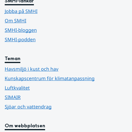
SMHI-länkar
Jobba på SMHI
Om SMHI
SMHI-bloggen
SMHI-podden
Teman
Havsmiljö i kust och hav
Kunskapscentrum för klimatanpassning
Luftkvalitet
SIMAIR
Sjöar och vattendrag
Om webbplatsen