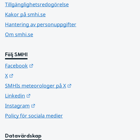
Tillgänglighetsredogörelse
Kakor på smhi.se
Hantering av personuppgifter
Om smhi.se
Följ SMHI
Länk till annan webbplats.
Facebook
Länk till annan webbplats.
X
Länk till annan webbplats.
SMHIs meteorologer på X
Länk till annan webbplats.
Linkedin
Länk till annan webbplats.
Instagram
Policy för sociala medier
Datavärdskap