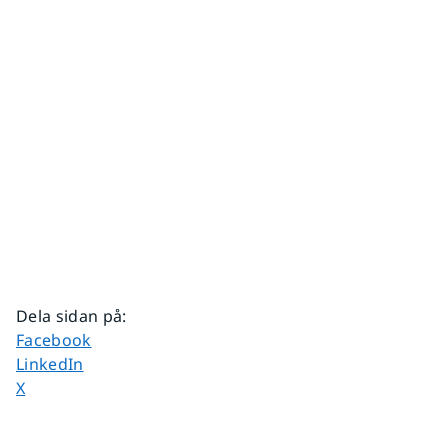
Dela sidan på
:
Dela sidan på
Facebook
Dela sidan på
LinkedIn
Dela sidan på
X