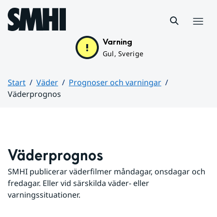
Hoppa till sidans innehåll
Meny
Varning
Gul, Sverige
Start
Väder
Prognoser och varningar
Väderprognos
Huvudinnehåll
Väderprognos
SMHI publicerar väderfilmer måndagar, onsdagar och 
fredagar. Eller vid särskilda väder- eller 
varningssituationer.