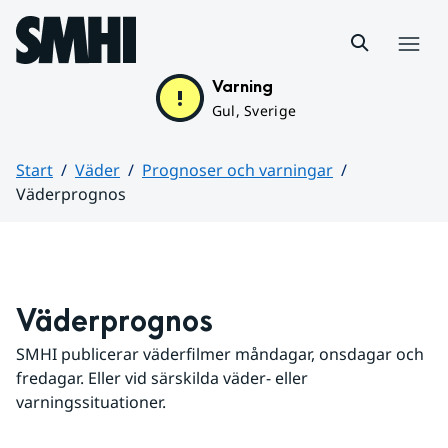
Hoppa till sidans innehåll
Meny
Varning
Gul, Sverige
Start
Väder
Prognoser och varningar
Väderprognos
Huvudinnehåll
Väderprognos
SMHI publicerar väderfilmer måndagar, onsdagar och 
fredagar. Eller vid särskilda väder- eller 
varningssituationer.