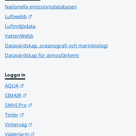
Nationella emissionsdatabasen
Länk till annan webbplats.
Luftwebb
Luftmiljödata
VattenWebb
Datavärdskap, oceanografi och marinbiologi
Datavärdskap för atmosfärkemi
Logga in
Länk till annan webbplats.
AQUA
Länk till annan webbplats.
SIMAIR
Länk till annan webbplats.
SMHI Pro
Länk till annan webbplats.
Timbr
Länk till annan webbplats.
Vinterväg
Länk till annan webbplats.
Väderlarm