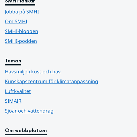
SMHI-länkar
Jobba på SMHI
Om SMHI
SMHI-bloggen
SMHI-podden
Teman
Havsmiljö i kust och hav
Kunskapscentrum för klimatanpassning
Luftkvalitet
SIMAIR
Sjöar och vattendrag
Om webbplatsen