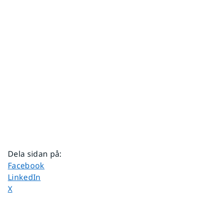
Dela sidan på
:
Dela sidan på
Facebook
Dela sidan på
LinkedIn
Dela sidan på
X