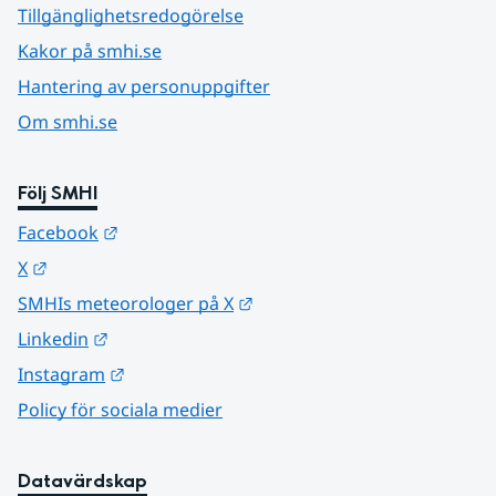
Tillgänglighetsredogörelse
Kakor på smhi.se
Hantering av personuppgifter
Om smhi.se
Följ SMHI
Länk till annan webbplats.
Facebook
Länk till annan webbplats.
X
Länk till annan webbplats.
SMHIs meteorologer på X
Länk till annan webbplats.
Linkedin
Länk till annan webbplats.
Instagram
Policy för sociala medier
Datavärdskap