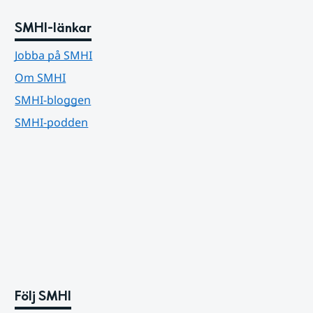
SMHI-länkar
Jobba på SMHI
Om SMHI
SMHI-bloggen
SMHI-podden
Följ SMHI