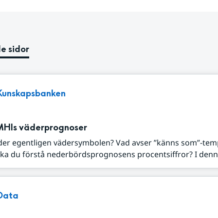
e sidor
Kunskapsbanken
MHIs väderprognoser
der egentligen vädersymbolen? Vad avser ”känns som”-tem
ka du förstå nederbördsprognosens procentsiffror? I denna
Data