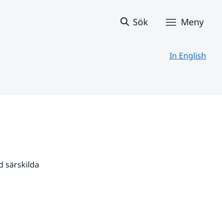
Sök
Meny
In English
 särskilda 