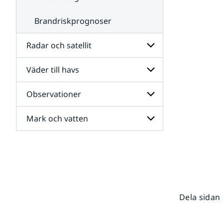
Brandriskprognoser
Radar och satellit
Väder till havs
Undersidor
för
Radar
Observationer
Undersidor
och
för
satellit
Väder
Mark och vatten
Undersidor
till
för
havs
Observationer
Undersidor
för
Mark
och
vatten
Dela sidan