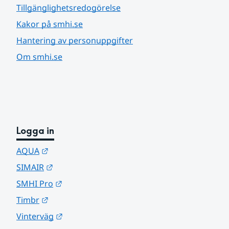
Tillgänglighetsredogörelse
Kakor på smhi.se
Hantering av personuppgifter
Om smhi.se
Logga in
Länk till annan webbplats.
AQUA
Länk till annan webbplats.
SIMAIR
Länk till annan webbplats.
SMHI Pro
Länk till annan webbplats.
Timbr
Länk till annan webbplats.
Vinterväg