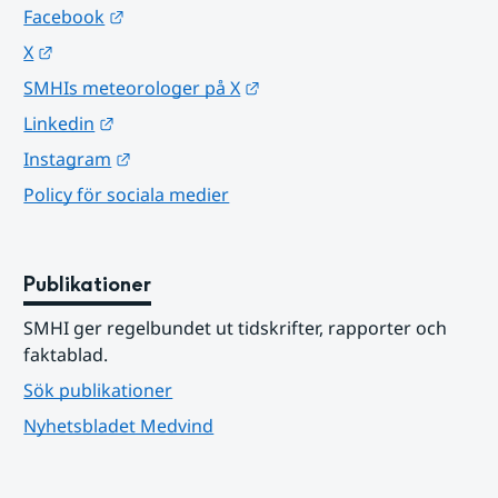
Länk till annan webbplats.
Facebook
Länk till annan webbplats.
X
Länk till annan webbplats.
SMHIs meteorologer på X
Länk till annan webbplats.
Linkedin
Länk till annan webbplats.
Instagram
Policy för sociala medier
Publikationer
SMHI ger regelbundet ut tidskrifter, rapporter och 
faktablad.
Sök publikationer
Nyhetsbladet Medvind