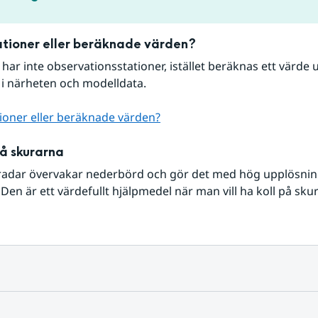
tioner eller beräknade värden?
r har inte observationsstationer, istället beräknas ett värde u
 i närheten och modelldata.
ioner eller beräknade värden?
på skurarna
radar övervakar nederbörd och gör det med hög upplösning 
Den är ett värdefullt hjälpmedel när man vill ha koll på sku