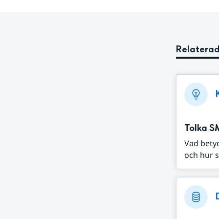
Relaterad
Tolka S
Vad bety
och hur s