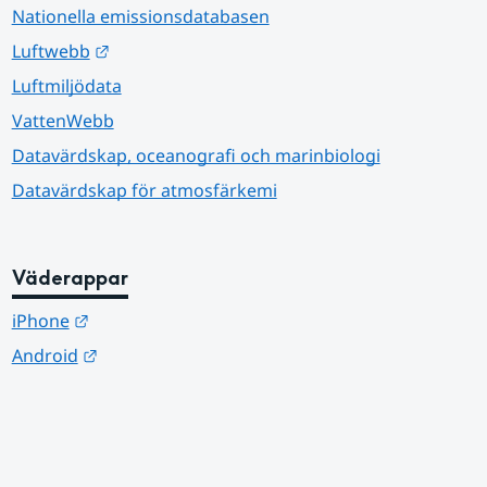
Nationella emissionsdatabasen
Länk till annan webbplats.
Luftwebb
Luftmiljödata
VattenWebb
Datavärdskap, oceanografi och marinbiologi
Datavärdskap för atmosfärkemi
Väderappar
Länk till annan webbplats.
iPhone
Länk till annan webbplats.
Android