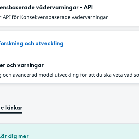
ensbaserade vädervarningar - API
r API för Konsekvensbaserade vädervarningar
Forskning och utveckling
er och varningar
 och avancerad modellutveckling för att du ska veta vad s
e länkar
Lär dig mer