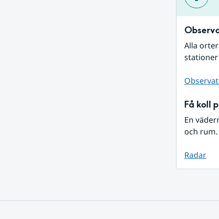
Observa
Alla orte
stationer
Observat
Få koll 
En väder
och rum. 
Radar