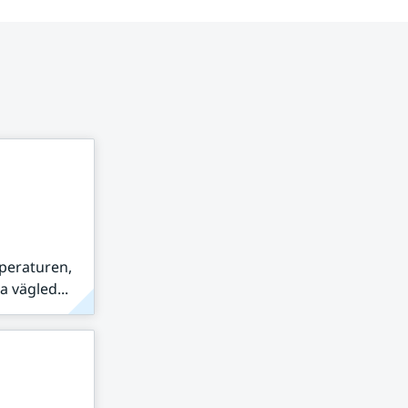
peraturen,
 vägled...