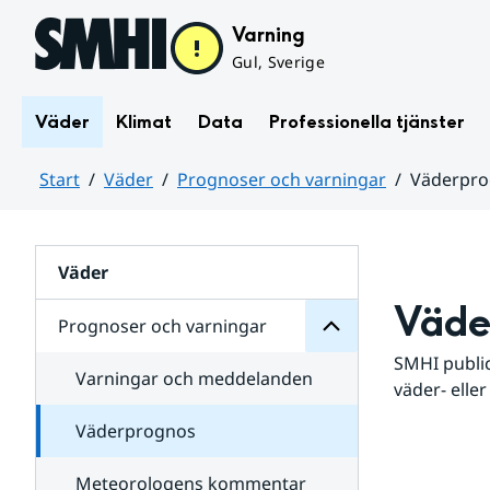
Hoppa till sidans innehåll
Varning
Gul, Sverige
Väder
Klimat
Data
Professionella tjänster
Start
Väder
Prognoser och varningar
Väderpr
varningar
och
Huvudinnehåll
Prognoser
för
Undersidor
Väder
Väde
Prognoser och varningar
SMHI public
Varningar och meddelanden
väder- eller
Väderprognos
Meteorologens kommentar