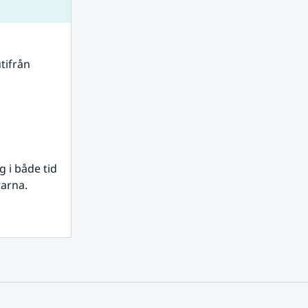
tifrån 
i både tid 
rarna.