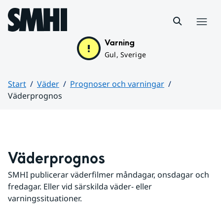
Hoppa till sidans innehåll
Meny
Varning
Gul, Sverige
Start
Väder
Prognoser och varningar
Väderprognos
Huvudinnehåll
Väderprognos
SMHI publicerar väderfilmer måndagar, onsdagar och 
fredagar. Eller vid särskilda väder- eller 
varningssituationer.