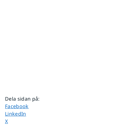
Dela sidan på
:
Dela sidan på
Facebook
Dela sidan på
LinkedIn
Dela sidan på
X