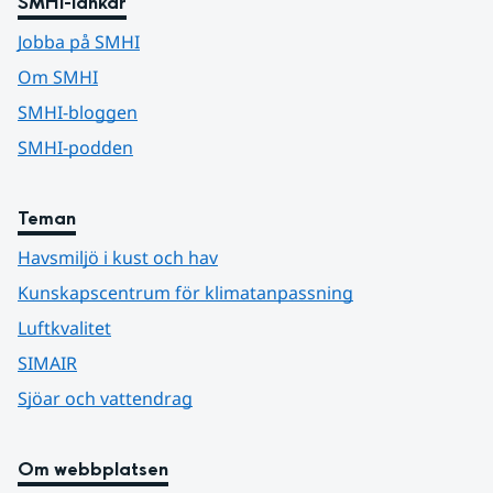
SMHI-länkar
Jobba på SMHI
Om SMHI
SMHI-bloggen
SMHI-podden
Teman
Havsmiljö i kust och hav
Kunskapscentrum för klimatanpassning
Luftkvalitet
SIMAIR
Sjöar och vattendrag
Om webbplatsen