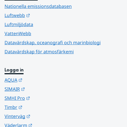
Nationella emissionsdatabasen
Länk till annan webbplats.
Luftwebb
Luftmiljödata
VattenWebb
Datavärdskap, oceanografi och marinbiologi
Datavärdskap för atmosfärkemi
Logga in
Länk till annan webbplats.
AQUA
Länk till annan webbplats.
SIMAIR
Länk till annan webbplats.
SMHI Pro
Länk till annan webbplats.
Timbr
Länk till annan webbplats.
Vinterväg
Länk till annan webbplats.
Väderlarm