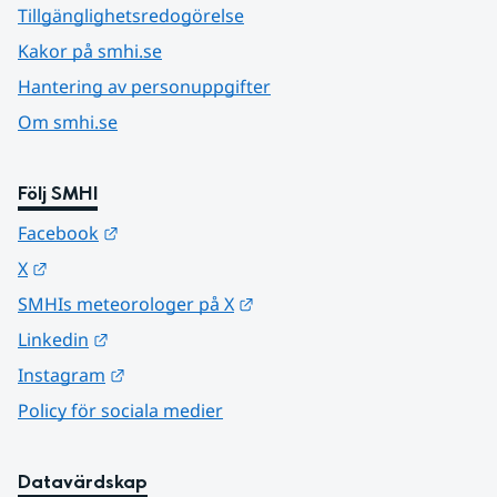
Tillgänglighetsredogörelse
Kakor på smhi.se
Hantering av personuppgifter
Om smhi.se
Följ SMHI
Länk till annan webbplats.
Facebook
Länk till annan webbplats.
X
Länk till annan webbplats.
SMHIs meteorologer på X
Länk till annan webbplats.
Linkedin
Länk till annan webbplats.
Instagram
Policy för sociala medier
Datavärdskap