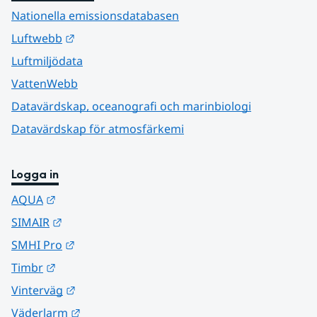
Nationella emissionsdatabasen
Länk till annan webbplats.
Luftwebb
Luftmiljödata
VattenWebb
Datavärdskap, oceanografi och marinbiologi
Datavärdskap för atmosfärkemi
Logga in
Länk till annan webbplats.
AQUA
Länk till annan webbplats.
SIMAIR
Länk till annan webbplats.
SMHI Pro
Länk till annan webbplats.
Timbr
Länk till annan webbplats.
Vinterväg
Länk till annan webbplats.
Väderlarm