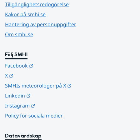
Tillgänglighetsredogörelse
Kakor på smhi.se
Hantering av personuppgifter
Om smhi.se
Följ SMHI
Länk till annan webbplats.
Facebook
Länk till annan webbplats.
X
Länk till annan webbplats.
SMHIs meteorologer på X
Länk till annan webbplats.
Linkedin
Länk till annan webbplats.
Instagram
Policy för sociala medier
Datavärdskap