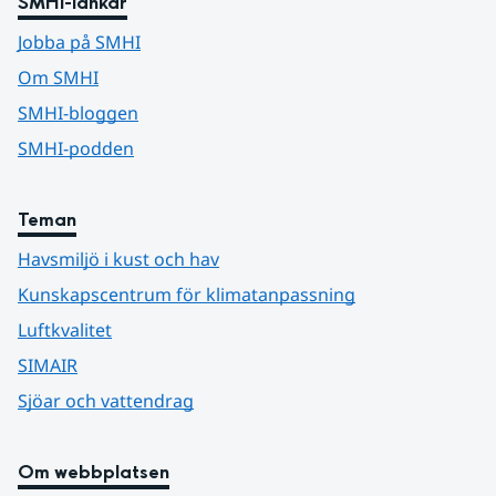
SMHI-länkar
Jobba på SMHI
Om SMHI
SMHI-bloggen
SMHI-podden
Teman
Havsmiljö i kust och hav
Kunskapscentrum för klimatanpassning
Luftkvalitet
SIMAIR
Sjöar och vattendrag
Om webbplatsen