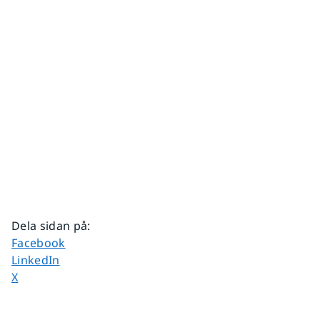
Dela sidan på
:
Dela sidan på
Facebook
Dela sidan på
LinkedIn
Dela sidan på
X