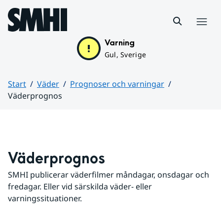
Hoppa till sidans innehåll
Meny
Varning
Gul, Sverige
Start
Väder
Prognoser och varningar
Väderprognos
Huvudinnehåll
Väderprognos
SMHI publicerar väderfilmer måndagar, onsdagar och 
fredagar. Eller vid särskilda väder- eller 
varningssituationer.