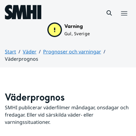
Hoppa till sidans innehåll
Meny
Varning
Gul, Sverige
Start
Väder
Prognoser och varningar
Väderprognos
Huvudinnehåll
Väderprognos
SMHI publicerar väderfilmer måndagar, onsdagar och 
fredagar. Eller vid särskilda väder- eller 
varningssituationer.