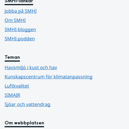
SMHI-länkar
Jobba på SMHI
Om SMHI
SMHI-bloggen
SMHI-podden
Teman
Havsmiljö i kust och hav
Kunskapscentrum för klimatanpassning
Luftkvalitet
SIMAIR
Sjöar och vattendrag
Om webbplatsen