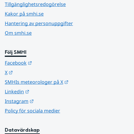
Tillgänglighetsredogörelse
Kakor på smhi.se
Hantering av personuppgifter
Om smhi.se
Följ SMHI
Länk till annan webbplats.
Facebook
Länk till annan webbplats.
X
Länk till annan webbplats.
SMHIs meteorologer på X
Länk till annan webbplats.
Linkedin
Länk till annan webbplats.
Instagram
Policy för sociala medier
Datavärdskap