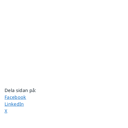
Dela sidan på
:
Dela sidan på
Facebook
Dela sidan på
LinkedIn
Dela sidan på
X