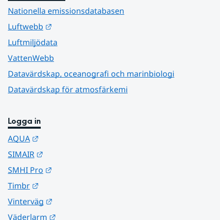
Nationella emissionsdatabasen
Länk till annan webbplats.
Luftwebb
Luftmiljödata
VattenWebb
Datavärdskap, oceanografi och marinbiologi
Datavärdskap för atmosfärkemi
Logga in
Länk till annan webbplats.
AQUA
Länk till annan webbplats.
SIMAIR
Länk till annan webbplats.
SMHI Pro
Länk till annan webbplats.
Timbr
Länk till annan webbplats.
Vinterväg
Länk till annan webbplats.
Väderlarm