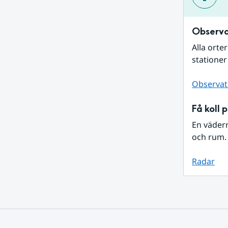
Observa
Alla orte
stationer
Observat
Få koll 
En väder
och rum. 
Radar