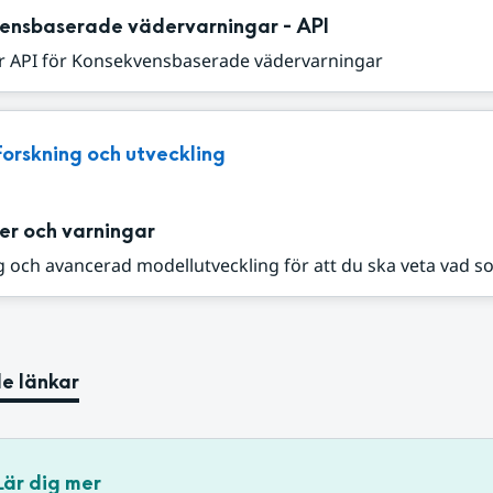
ensbaserade vädervarningar - API
r API för Konsekvensbaserade vädervarningar
Forskning och utveckling
er och varningar
 och avancerad modellutveckling för att du ska veta vad s
e länkar
Lär dig mer