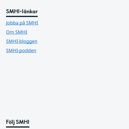
SMHI-länkar
Jobba på SMHI
Om SMHI
SMHI-bloggen
SMHI-podden
Följ SMHI