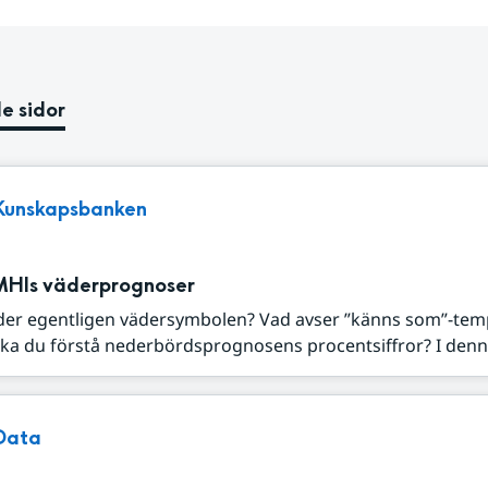
e sidor
Kunskapsbanken
MHIs väderprognoser
der egentligen vädersymbolen? Vad avser ”känns som”-tem
ka du förstå nederbördsprognosens procentsiffror? I denna
Data