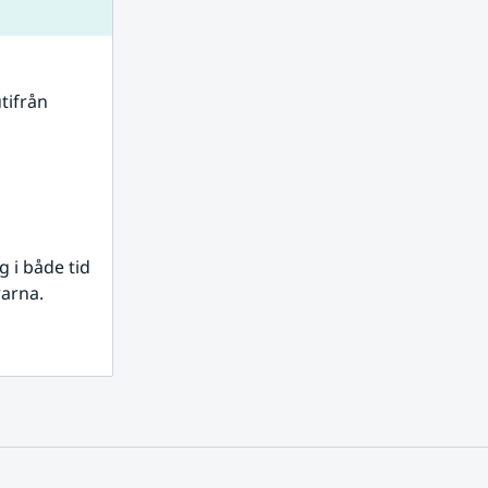
tifrån 
i både tid 
rarna.