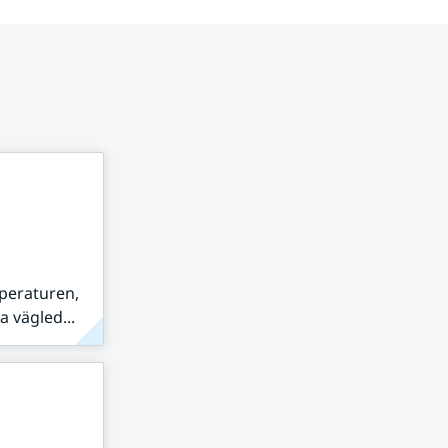
peraturen,
 vägled...