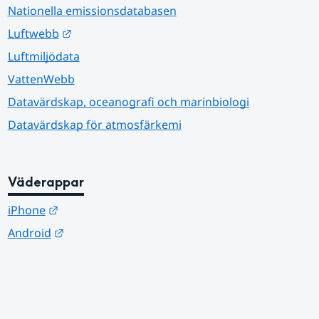
Nationella emissionsdatabasen
Länk till annan webbplats.
Luftwebb
Luftmiljödata
VattenWebb
Datavärdskap, oceanografi och marinbiologi
Datavärdskap för atmosfärkemi
Väderappar
Länk till annan webbplats.
iPhone
Länk till annan webbplats.
Android