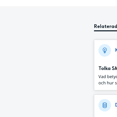
Relaterad
Tolka S
Vad bety
och hur s