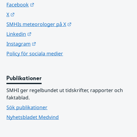
Länk till annan webbplats.
Facebook
Länk till annan webbplats.
X
Länk till annan webbplats.
SMHIs meteorologer på X
Länk till annan webbplats.
Linkedin
Länk till annan webbplats.
Instagram
Policy för sociala medier
Publikationer
SMHI ger regelbundet ut tidskrifter, rapporter och 
faktablad.
Sök publikationer
Nyhetsbladet Medvind