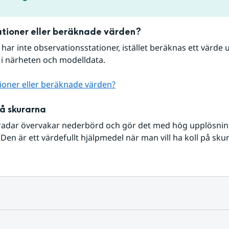
tioner eller beräknade värden?
r har inte observationsstationer, istället beräknas ett värde u
 i närheten och modelldata.
ioner eller beräknade värden?
på skurarna
radar övervakar nederbörd och gör det med hög upplösning 
Den är ett värdefullt hjälpmedel när man vill ha koll på sku