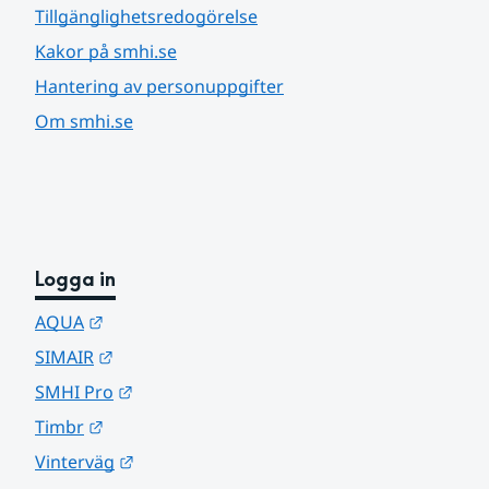
Tillgänglighetsredogörelse
Kakor på smhi.se
Hantering av personuppgifter
Om smhi.se
Logga in
Länk till annan webbplats.
AQUA
Länk till annan webbplats.
SIMAIR
Länk till annan webbplats.
SMHI Pro
Länk till annan webbplats.
Timbr
Länk till annan webbplats.
Vinterväg