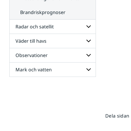
Brandriskprognoser
Radar och satellit
Väder till havs
Undersidor
för
Radar
Observationer
Undersidor
och
för
satellit
Väder
Mark och vatten
Undersidor
till
för
havs
Observationer
Undersidor
för
Mark
och
vatten
Dela sidan