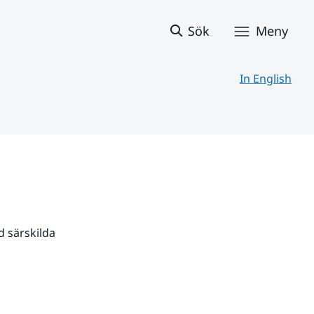
Sök
Meny
In English
 särskilda 