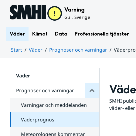
Hoppa till sidans innehåll
Varning
Gul, Sverige
Väder
Klimat
Data
Professionella tjänster
Start
Väder
Prognoser och varningar
Väderpr
varningar
och
Huvudinnehåll
Prognoser
för
Undersidor
Väder
Väde
Prognoser och varningar
SMHI public
Varningar och meddelanden
väder- eller
Väderprognos
Meteorologens kommentar