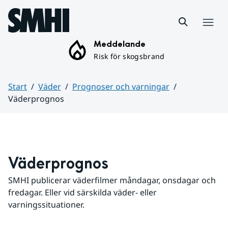
Hoppa till sidans innehåll
Meny
Meddelande
Risk för skogsbrand
Start
Väder
Prognoser och varningar
Väderprognos
Huvudinnehåll
Väderprognos
SMHI publicerar väderfilmer måndagar, onsdagar och 
fredagar. Eller vid särskilda väder- eller 
varningssituationer.