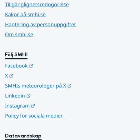
Tillgänglighetsredogörelse
Kakor på smhi.se
Hantering av personuppgifter
Om smhi.se
Följ SMHI
Länk till annan webbplats.
Facebook
Länk till annan webbplats.
X
Länk till annan webbplats.
SMHIs meteorologer på X
Länk till annan webbplats.
Linkedin
Länk till annan webbplats.
Instagram
Policy för sociala medier
Datavärdskap