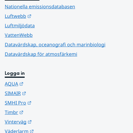
Nationella emissionsdatabasen
Länk till annan webbplats.
Luftwebb
Luftmiljödata
VattenWebb
Datavärdskap, oceanografi och marinbiologi
Datavärdskap för atmosfärkemi
Logga in
Länk till annan webbplats.
AQUA
Länk till annan webbplats.
SIMAIR
Länk till annan webbplats.
SMHI Pro
Länk till annan webbplats.
Timbr
Länk till annan webbplats.
Vinterväg
Länk till annan webbplats.
Väderlarm