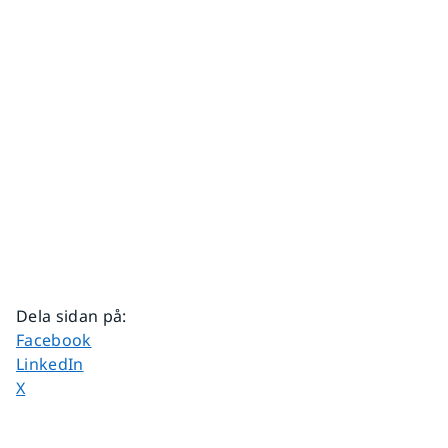
Dela sidan på
:
Dela sidan på
Facebook
Dela sidan på
LinkedIn
Dela sidan på
X