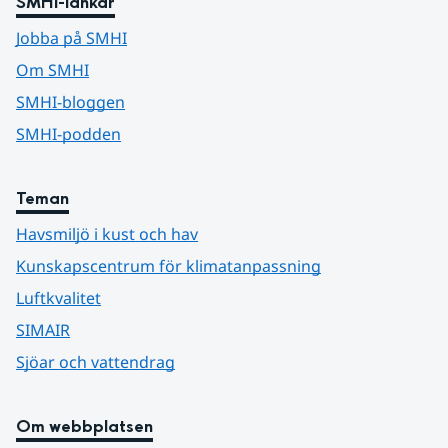
SMHI-länkar
Jobba på SMHI
Om SMHI
SMHI-bloggen
SMHI-podden
Teman
Havsmiljö i kust och hav
Kunskapscentrum för klimatanpassning
Luftkvalitet
SIMAIR
Sjöar och vattendrag
Om webbplatsen