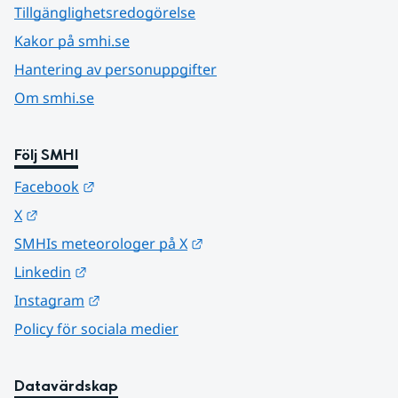
Tillgänglighetsredogörelse
Kakor på smhi.se
Hantering av personuppgifter
Om smhi.se
Följ SMHI
Länk till annan webbplats.
Facebook
Länk till annan webbplats.
X
Länk till annan webbplats.
SMHIs meteorologer på X
Länk till annan webbplats.
Linkedin
Länk till annan webbplats.
Instagram
Policy för sociala medier
Datavärdskap