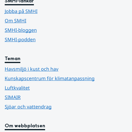
SMHI-länkar
Jobba på SMHI
Om SMHI
SMHI-bloggen
SMHI-podden
Teman
Havsmiljö i kust och hav
Kunskapscentrum för klimatanpassning
Luftkvalitet
SIMAIR
Sjöar och vattendrag
Om webbplatsen