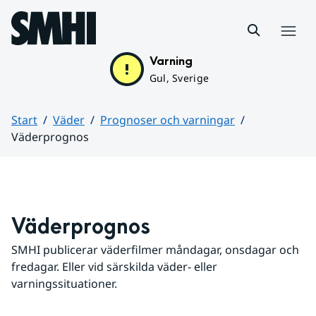
Hoppa till sidans innehåll
Meny
Varning
Gul, Sverige
Start
Väder
Prognoser och varningar
Väderprognos
Huvudinnehåll
Väderprognos
SMHI publicerar väderfilmer måndagar, onsdagar och 
fredagar. Eller vid särskilda väder- eller 
varningssituationer.