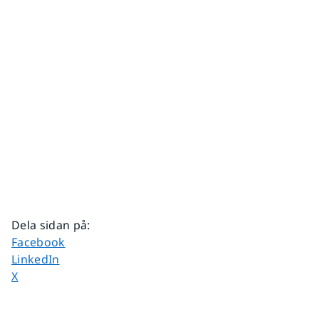
Dela sidan på
:
Dela sidan på
Facebook
Dela sidan på
LinkedIn
Dela sidan på
X