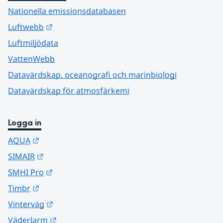
Nationella emissionsdatabasen
Länk till annan webbplats.
Luftwebb
Luftmiljödata
VattenWebb
Datavärdskap, oceanografi och marinbiologi
Datavärdskap för atmosfärkemi
Logga in
Länk till annan webbplats.
AQUA
Länk till annan webbplats.
SIMAIR
Länk till annan webbplats.
SMHI Pro
Länk till annan webbplats.
Timbr
Länk till annan webbplats.
Vinterväg
Länk till annan webbplats.
Väderlarm