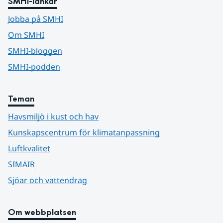
SMHI-länkar
Jobba på SMHI
Om SMHI
SMHI-bloggen
SMHI-podden
Teman
Havsmiljö i kust och hav
Kunskapscentrum för klimatanpassning
Luftkvalitet
SIMAIR
Sjöar och vattendrag
Om webbplatsen