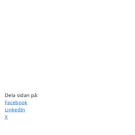
Dela sidan på
:
Dela sidan på
Facebook
Dela sidan på
LinkedIn
Dela sidan på
X