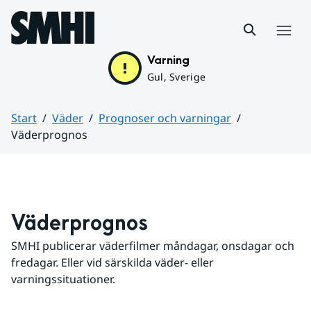
Hoppa till sidans innehåll
Meny
Varning
Gul, Sverige
Start
Väder
Prognoser och varningar
Väderprognos
Huvudinnehåll
Väderprognos
SMHI publicerar väderfilmer måndagar, onsdagar och 
fredagar. Eller vid särskilda väder- eller 
varningssituationer.