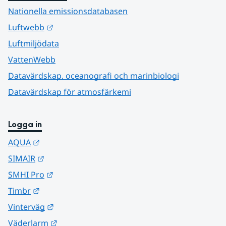
Nationella emissionsdatabasen
Länk till annan webbplats.
Luftwebb
Luftmiljödata
VattenWebb
Datavärdskap, oceanografi och marinbiologi
Datavärdskap för atmosfärkemi
Logga in
Länk till annan webbplats.
AQUA
Länk till annan webbplats.
SIMAIR
Länk till annan webbplats.
SMHI Pro
Länk till annan webbplats.
Timbr
Länk till annan webbplats.
Vinterväg
Länk till annan webbplats.
Väderlarm