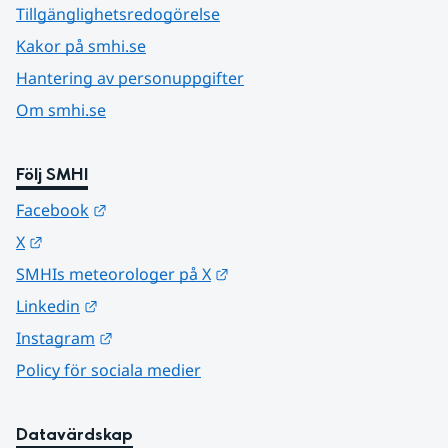
Tillgänglighetsredogörelse
Kakor på smhi.se
Hantering av personuppgifter
Om smhi.se
Följ SMHI
Länk till annan webbplats.
Facebook
Länk till annan webbplats.
X
Länk till annan webbplats.
SMHIs meteorologer på X
Länk till annan webbplats.
Linkedin
Länk till annan webbplats.
Instagram
Policy för sociala medier
Datavärdskap