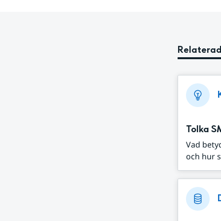
Relaterad
Tolka S
Vad bety
och hur s