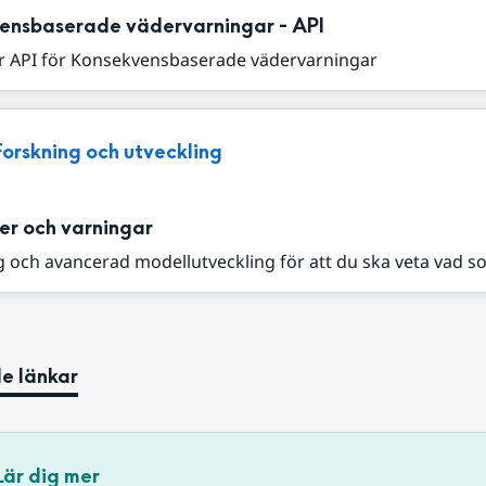
ensbaserade vädervarningar - API
r API för Konsekvensbaserade vädervarningar
Forskning och utveckling
er och varningar
 och avancerad modellutveckling för att du ska veta vad s
e länkar
Lär dig mer