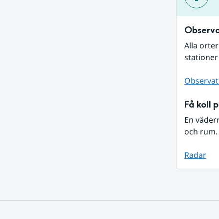
Observa
Alla orte
stationer
Observat
Få koll 
En väder
och rum. 
Radar