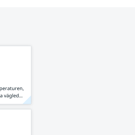
peraturen,
 vägled...