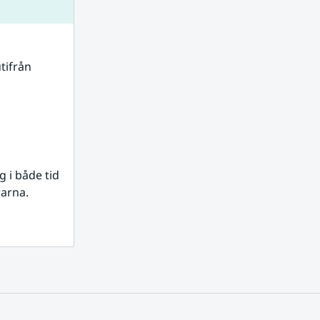
tifrån 
i både tid 
rarna.