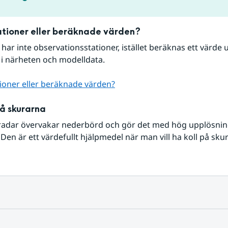
tioner eller beräknade värden?
r har inte observationsstationer, istället beräknas ett värde u
 i närheten och modelldata.
ioner eller beräknade värden?
på skurarna
radar övervakar nederbörd och gör det med hög upplösning 
Den är ett värdefullt hjälpmedel när man vill ha koll på sku