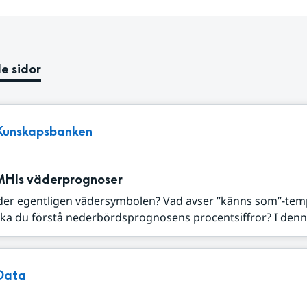
e sidor
Kunskapsbanken
MHIs väderprognoser
der egentligen vädersymbolen? Vad avser ”känns som”-tem
ka du förstå nederbördsprognosens procentsiffror? I denna
Data