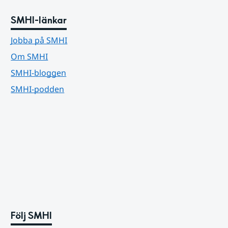
SMHI-länkar
Jobba på SMHI
Om SMHI
SMHI-bloggen
SMHI-podden
Följ SMHI