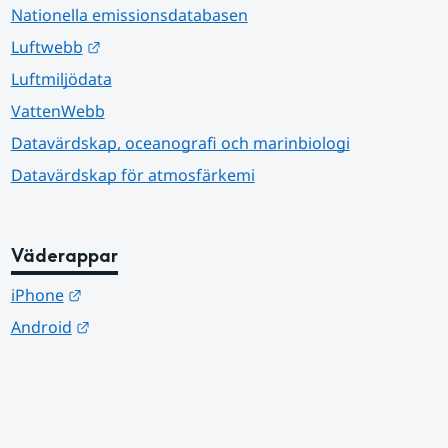
Nationella emissionsdatabasen
Länk till annan webbplats.
Luftwebb
Luftmiljödata
VattenWebb
Datavärdskap, oceanografi och marinbiologi
Datavärdskap för atmosfärkemi
Väderappar
Länk till annan webbplats.
iPhone
Länk till annan webbplats.
Android