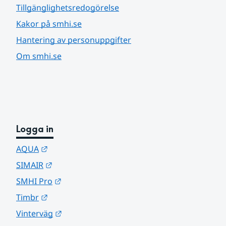
Tillgänglighetsredogörelse
Kakor på smhi.se
Hantering av personuppgifter
Om smhi.se
Logga in
Länk till annan webbplats.
AQUA
Länk till annan webbplats.
SIMAIR
Länk till annan webbplats.
SMHI Pro
Länk till annan webbplats.
Timbr
Länk till annan webbplats.
Vinterväg