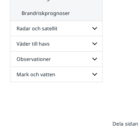
Brandriskprognoser
Radar och satellit
Väder till havs
Undersidor
för
Radar
Observationer
Undersidor
och
för
satellit
Väder
Mark och vatten
Undersidor
till
för
havs
Observationer
Undersidor
för
Mark
och
vatten
Dela sidan