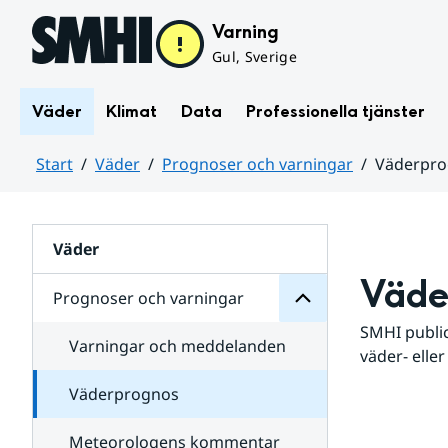
Hoppa till sidans innehåll
Varning
Gul, Sverige
Väder
Klimat
Data
Professionella tjänster
Start
Väder
Prognoser och varningar
Väderpr
varningar
och
Huvudinnehåll
Prognoser
för
Undersidor
Väder
Väde
Prognoser och varningar
SMHI public
Varningar och meddelanden
väder- eller
Väderprognos
Meteorologens kommentar