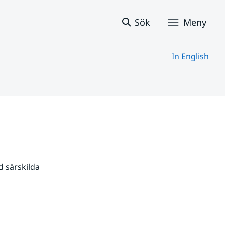
Sök
Meny
In English
 särskilda 