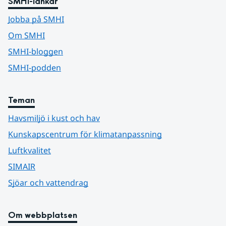
SMHI-länkar
Jobba på SMHI
Om SMHI
SMHI-bloggen
SMHI-podden
Teman
Havsmiljö i kust och hav
Kunskapscentrum för klimatanpassning
Luftkvalitet
SIMAIR
Sjöar och vattendrag
Om webbplatsen