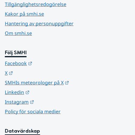
Tillgänglighetsredogörelse
Kakor på smhi.se
Hantering av personuppgifter
Om smhi.se
Följ SMHI
Länk till annan webbplats.
Facebook
Länk till annan webbplats.
X
Länk till annan webbplats.
SMHIs meteorologer på X
Länk till annan webbplats.
Linkedin
Länk till annan webbplats.
Instagram
Policy för sociala medier
Datavärdskap