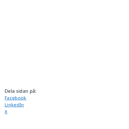
Dela sidan på
:
Dela sidan på
Facebook
Dela sidan på
LinkedIn
Dela sidan på
X