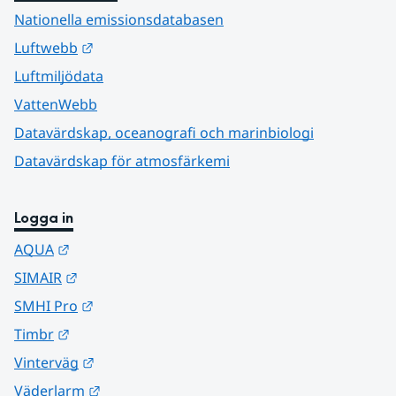
Nationella emissionsdatabasen
Länk till annan webbplats.
Luftwebb
Luftmiljödata
VattenWebb
Datavärdskap, oceanografi och marinbiologi
Datavärdskap för atmosfärkemi
Logga in
Länk till annan webbplats.
AQUA
Länk till annan webbplats.
SIMAIR
Länk till annan webbplats.
SMHI Pro
Länk till annan webbplats.
Timbr
Länk till annan webbplats.
Vinterväg
Länk till annan webbplats.
Väderlarm