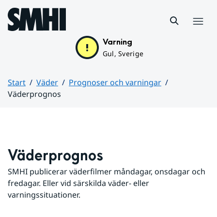
Hoppa till sidans innehåll
Meny
Varning
Gul, Sverige
Start
Väder
Prognoser och varningar
Väderprognos
Huvudinnehåll
Väderprognos
SMHI publicerar väderfilmer måndagar, onsdagar och 
fredagar. Eller vid särskilda väder- eller 
varningssituationer.