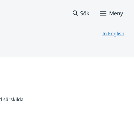
Sök
Meny
In English
 särskilda 