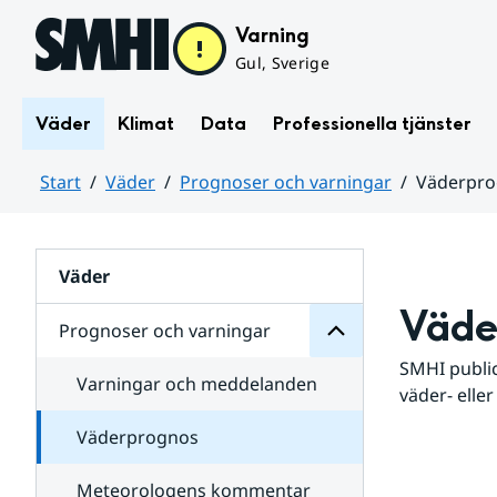
Hoppa till sidans innehåll
Varning
Gul, Sverige
Väder
Klimat
Data
Professionella tjänster
Start
Väder
Prognoser och varningar
Väderpr
varningar
och
Huvudinnehåll
Prognoser
för
Undersidor
Väder
Väde
Prognoser och varningar
SMHI public
Varningar och meddelanden
väder- eller
Väderprognos
Meteorologens kommentar