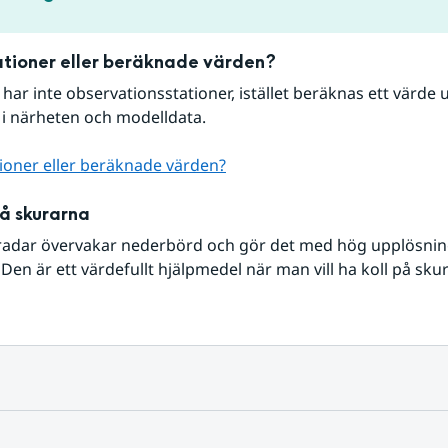
tioner eller beräknade värden?
r har inte observationsstationer, istället beräknas ett värde u
 i närheten och modelldata.
ioner eller beräknade värden?
på skurarna
radar övervakar nederbörd och gör det med hög upplösning 
Den är ett värdefullt hjälpmedel när man vill ha koll på sku