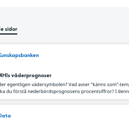
e sidor
Kunskapsbanken
MHIs väderprognoser
der egentligen vädersymbolen? Vad avser ”känns som”-tem
ka du förstå nederbördsprognosens procentsiffror? I denna
Data