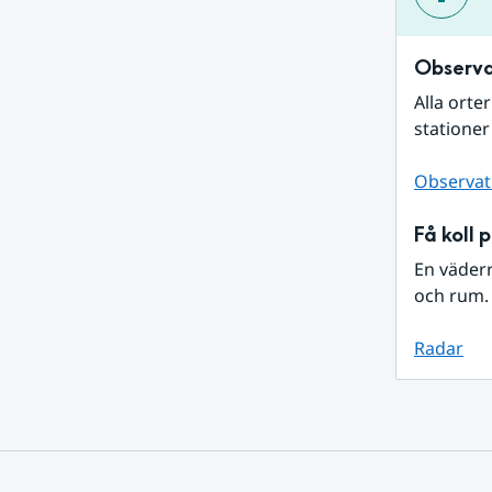
Observa
Alla orte
stationer
Observat
Få koll 
En väder
och rum. 
Radar