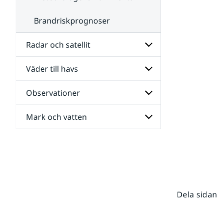
Brandriskprognoser
Radar och satellit
Väder till havs
Undersidor
för
Radar
Observationer
Undersidor
och
för
satellit
Väder
Mark och vatten
Undersidor
till
för
havs
Observationer
Undersidor
för
Mark
och
vatten
Dela sidan