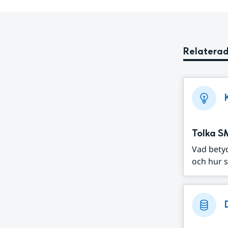
Relaterad
Tolka S
Vad bety
och hur s