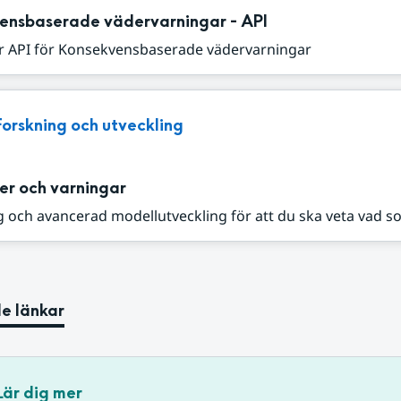
ensbaserade vädervarningar - API
r API för Konsekvensbaserade vädervarningar
Forskning och utveckling
er och varningar
 och avancerad modellutveckling för att du ska veta vad s
e länkar
Lär dig mer