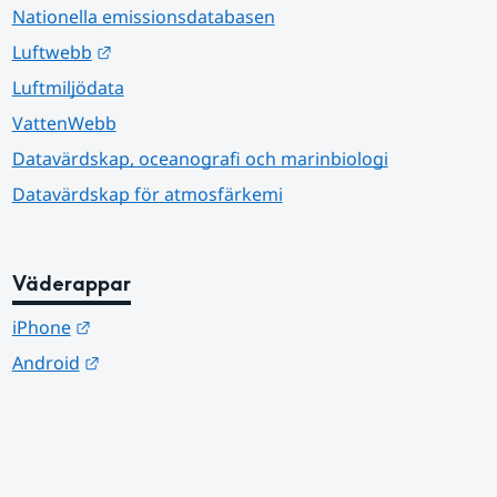
Nationella emissionsdatabasen
Länk till annan webbplats.
Luftwebb
Luftmiljödata
VattenWebb
Datavärdskap, oceanografi och marinbiologi
Datavärdskap för atmosfärkemi
Väderappar
Länk till annan webbplats.
iPhone
Länk till annan webbplats.
Android