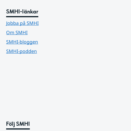
SMHI-länkar
Jobba på SMHI
Om SMHI
SMHI-bloggen
SMHI-podden
Följ SMHI