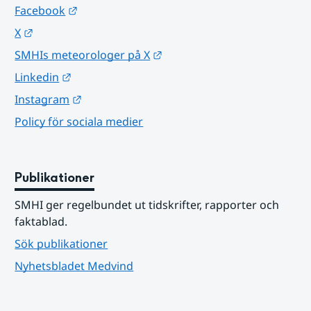
Länk till annan webbplats.
Facebook
Länk till annan webbplats.
X
Länk till annan webbplats.
SMHIs meteorologer på X
Länk till annan webbplats.
Linkedin
Länk till annan webbplats.
Instagram
Policy för sociala medier
Publikationer
SMHI ger regelbundet ut tidskrifter, rapporter och 
faktablad.
Sök publikationer
Nyhetsbladet Medvind