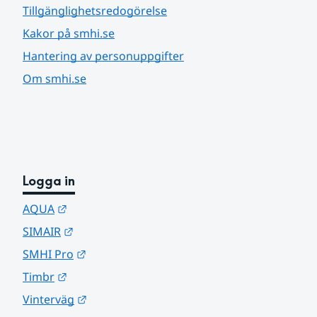
Tillgänglighetsredogörelse
Kakor på smhi.se
Hantering av personuppgifter
Om smhi.se
Logga in
Länk till annan webbplats.
AQUA
Länk till annan webbplats.
SIMAIR
Länk till annan webbplats.
SMHI Pro
Länk till annan webbplats.
Timbr
Länk till annan webbplats.
Vinterväg