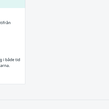
tifrån 
i både tid 
rarna.