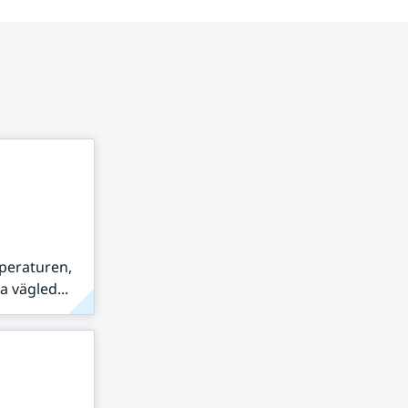
peraturen,
 vägled...