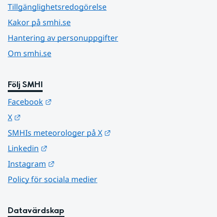
Tillgänglighetsredogörelse
Kakor på smhi.se
Hantering av personuppgifter
Om smhi.se
Följ SMHI
Länk till annan webbplats.
Facebook
Länk till annan webbplats.
X
Länk till annan webbplats.
SMHIs meteorologer på X
Länk till annan webbplats.
Linkedin
Länk till annan webbplats.
Instagram
Policy för sociala medier
Datavärdskap