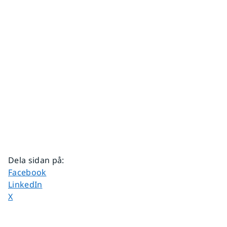
Dela sidan på
:
Dela sidan på
Facebook
Dela sidan på
LinkedIn
Dela sidan på
X