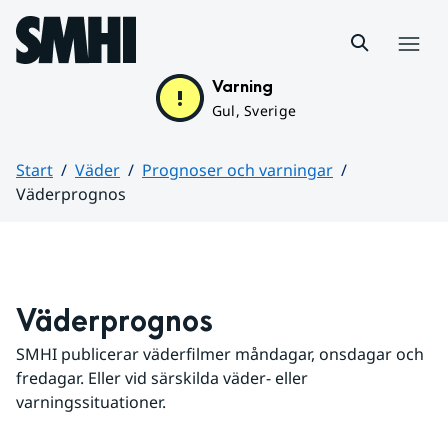
Hoppa till sidans innehåll
Meny
Varning
Gul, Sverige
Start
Väder
Prognoser och varningar
Väderprognos
Huvudinnehåll
Väderprognos
SMHI publicerar väderfilmer måndagar, onsdagar och 
fredagar. Eller vid särskilda väder- eller 
varningssituationer.