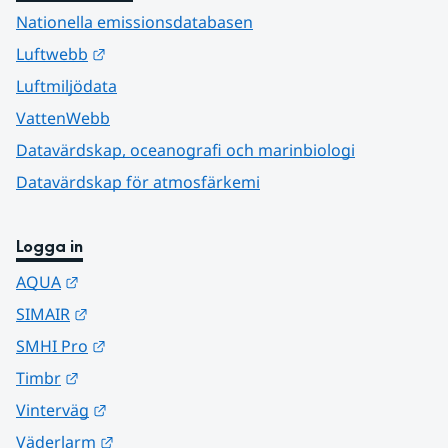
Nationella emissionsdatabasen
Länk till annan webbplats.
Luftwebb
Luftmiljödata
VattenWebb
Datavärdskap, oceanografi och marinbiologi
Datavärdskap för atmosfärkemi
Logga in
Länk till annan webbplats.
AQUA
Länk till annan webbplats.
SIMAIR
Länk till annan webbplats.
SMHI Pro
Länk till annan webbplats.
Timbr
Länk till annan webbplats.
Vinterväg
Länk till annan webbplats.
Väderlarm