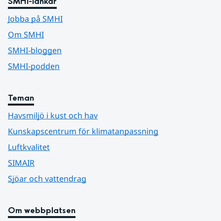
SMHI-länkar
Jobba på SMHI
Om SMHI
SMHI-bloggen
SMHI-podden
Teman
Havsmiljö i kust och hav
Kunskapscentrum för klimatanpassning
Luftkvalitet
SIMAIR
Sjöar och vattendrag
Om webbplatsen