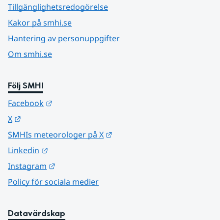
Tillgänglighetsredogörelse
Kakor på smhi.se
Hantering av personuppgifter
Om smhi.se
Följ SMHI
Länk till annan webbplats.
Facebook
Länk till annan webbplats.
X
Länk till annan webbplats.
SMHIs meteorologer på X
Länk till annan webbplats.
Linkedin
Länk till annan webbplats.
Instagram
Policy för sociala medier
Datavärdskap