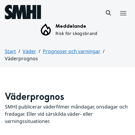
Hoppa till sidans innehåll
Meny
Meddelande
Risk för skogsbrand
Start
Väder
Prognoser och varningar
Väderprognos
Huvudinnehåll
Väderprognos
SMHI publicerar väderfilmer måndagar, onsdagar och 
fredagar. Eller vid särskilda väder- eller 
varningssituationer.