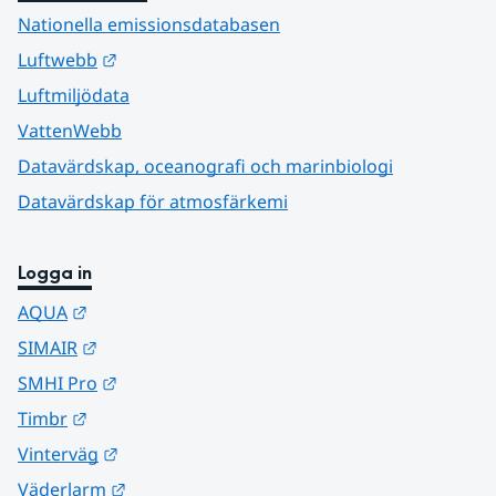
Nationella emissionsdatabasen
Länk till annan webbplats.
Luftwebb
Luftmiljödata
VattenWebb
Datavärdskap, oceanografi och marinbiologi
Datavärdskap för atmosfärkemi
Logga in
Länk till annan webbplats.
AQUA
Länk till annan webbplats.
SIMAIR
Länk till annan webbplats.
SMHI Pro
Länk till annan webbplats.
Timbr
Länk till annan webbplats.
Vinterväg
Länk till annan webbplats.
Väderlarm