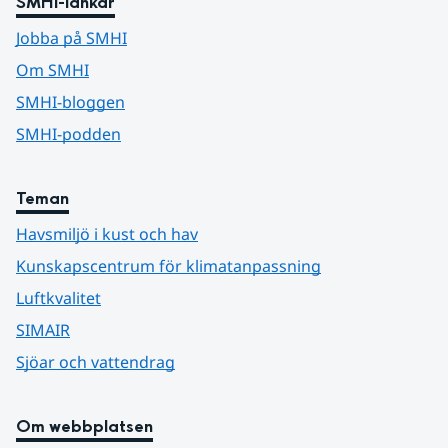
SMHI-länkar
Jobba på SMHI
Om SMHI
SMHI-bloggen
SMHI-podden
Teman
Havsmiljö i kust och hav
Kunskapscentrum för klimatanpassning
Luftkvalitet
SIMAIR
Sjöar och vattendrag
Om webbplatsen