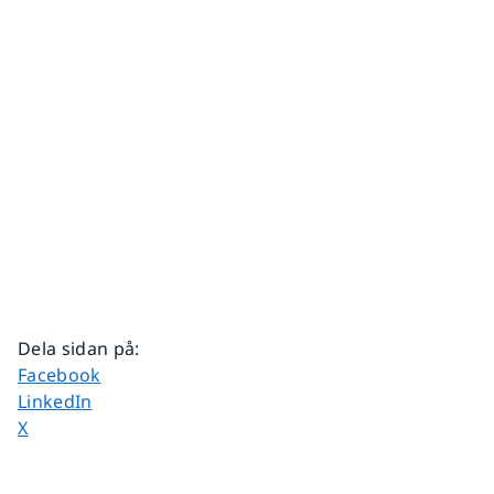
Dela sidan på
:
Dela sidan på
Facebook
Dela sidan på
LinkedIn
Dela sidan på
X