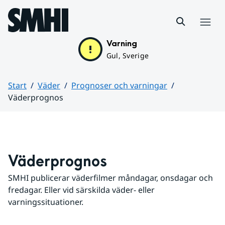
Hoppa till sidans innehåll
Meny
Varning
Gul, Sverige
Start
Väder
Prognoser och varningar
Väderprognos
Huvudinnehåll
Väderprognos
SMHI publicerar väderfilmer måndagar, onsdagar och 
fredagar. Eller vid särskilda väder- eller 
varningssituationer.