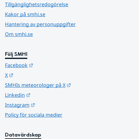
Tillgänglighetsredogörelse
Kakor på smhi.se
Hantering av personuppgifter
Om smhi.se
Följ SMHI
Länk till annan webbplats.
Facebook
Länk till annan webbplats.
X
Länk till annan webbplats.
SMHIs meteorologer på X
Länk till annan webbplats.
Linkedin
Länk till annan webbplats.
Instagram
Policy för sociala medier
Datavärdskap