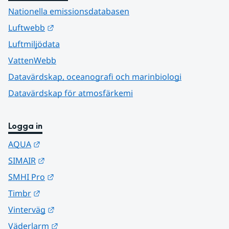
Nationella emissionsdatabasen
Länk till annan webbplats.
Luftwebb
Luftmiljödata
VattenWebb
Datavärdskap, oceanografi och marinbiologi
Datavärdskap för atmosfärkemi
Logga in
Länk till annan webbplats.
AQUA
Länk till annan webbplats.
SIMAIR
Länk till annan webbplats.
SMHI Pro
Länk till annan webbplats.
Timbr
Länk till annan webbplats.
Vinterväg
Länk till annan webbplats.
Väderlarm