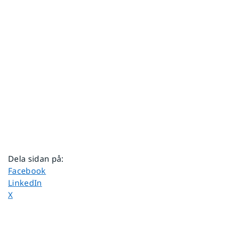
Dela sidan på
:
Dela sidan på
Facebook
Dela sidan på
LinkedIn
Dela sidan på
X