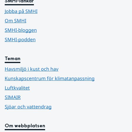
SMHI-länkar
Jobba på SMHI
Om SMHI
SMHI-bloggen
SMHI-podden
Teman
Havsmiljö i kust och hav
Kunskapscentrum för klimatanpassning
Luftkvalitet
SIMAIR
Sjöar och vattendrag
Om webbplatsen