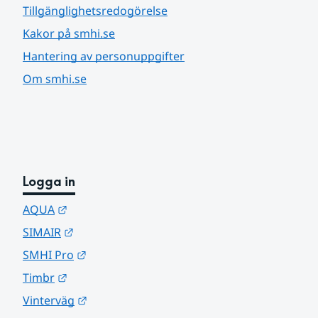
Tillgänglighetsredogörelse
Kakor på smhi.se
Hantering av personuppgifter
Om smhi.se
Logga in
Länk till annan webbplats.
AQUA
Länk till annan webbplats.
SIMAIR
Länk till annan webbplats.
SMHI Pro
Länk till annan webbplats.
Timbr
Länk till annan webbplats.
Vinterväg