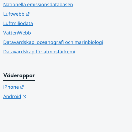
Nationella emissionsdatabasen
Länk till annan webbplats.
Luftwebb
Luftmiljödata
VattenWebb
Datavärdskap, oceanografi och marinbiologi
Datavärdskap för atmosfärkemi
Väderappar
Länk till annan webbplats.
iPhone
Länk till annan webbplats.
Android