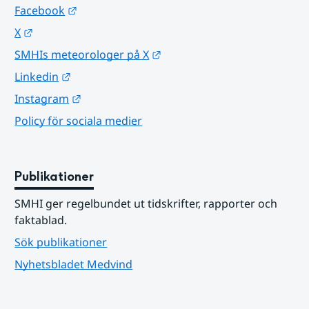
Länk till annan webbplats.
Facebook
Länk till annan webbplats.
X
Länk till annan webbplats.
SMHIs meteorologer på X
Länk till annan webbplats.
Linkedin
Länk till annan webbplats.
Instagram
Policy för sociala medier
Publikationer
SMHI ger regelbundet ut tidskrifter, rapporter och 
faktablad.
Sök publikationer
Nyhetsbladet Medvind