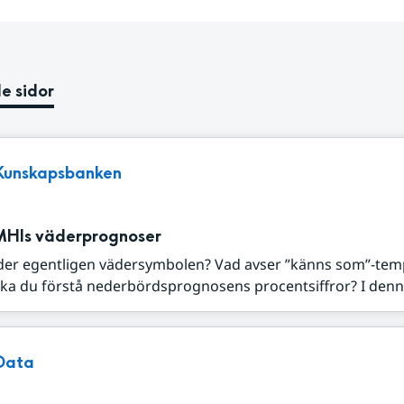
e sidor
Kunskapsbanken
MHIs väderprognoser
der egentligen vädersymbolen? Vad avser ”känns som”-tem
ka du förstå nederbördsprognosens procentsiffror? I denna
Data