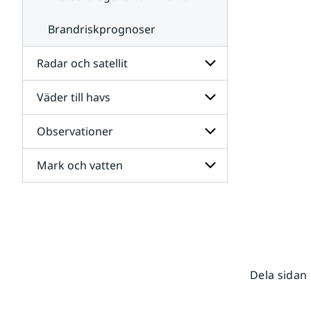
Brandriskprognoser
Radar och satellit
Väder till havs
Undersidor
för
Radar
Observationer
Undersidor
och
för
satellit
Väder
Mark och vatten
Undersidor
till
för
havs
Observationer
Undersidor
för
Mark
och
vatten
Dela sidan