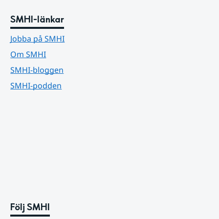
SMHI-länkar
Jobba på SMHI
Om SMHI
SMHI-bloggen
SMHI-podden
Följ SMHI