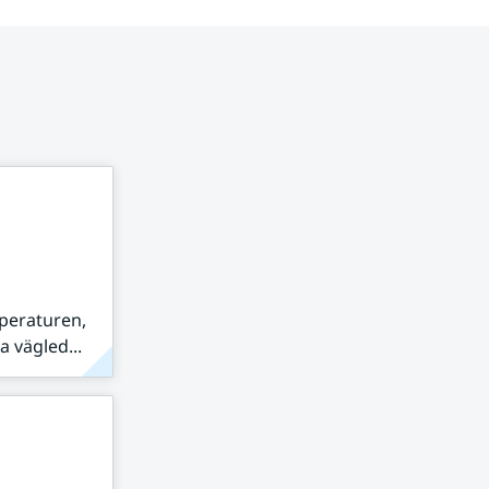
peraturen,
 vägled...