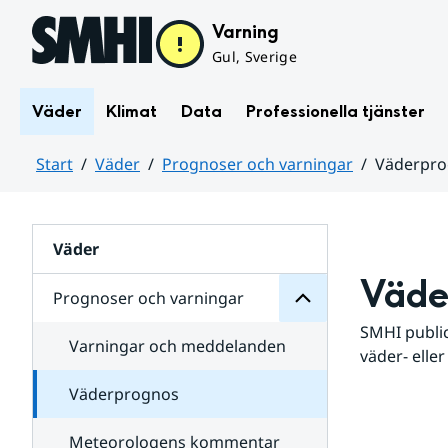
Hoppa till sidans innehåll
Varning
Gul, Sverige
Väder
Klimat
Data
Professionella tjänster
Start
Väder
Prognoser och varningar
Väderpr
varningar
och
Huvudinnehåll
Prognoser
för
Undersidor
Väder
Väde
Prognoser och varningar
SMHI public
Varningar och meddelanden
väder- eller
Väderprognos
Meteorologens kommentar