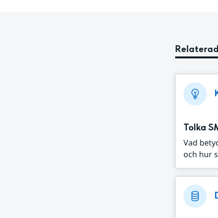
Relaterad
Tolka S
Vad bety
och hur s