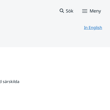
Sök
Meny
In English
 särskilda 