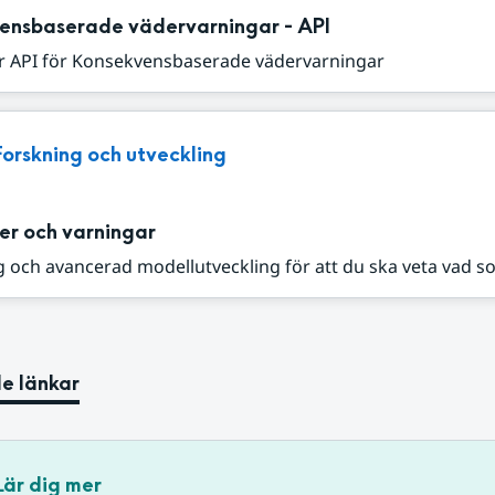
ensbaserade vädervarningar - API
r API för Konsekvensbaserade vädervarningar
Forskning och utveckling
er och varningar
 och avancerad modellutveckling för att du ska veta vad s
e länkar
Lär dig mer