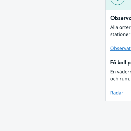
Observa
Alla orte
stationer
Observat
Få koll 
En väder
och rum. 
Radar