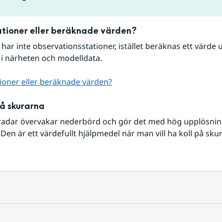
tioner eller beräknade värden?
r har inte observationsstationer, istället beräknas ett värde u
 i närheten och modelldata.
ioner eller beräknade värden?
på skurarna
radar övervakar nederbörd och gör det med hög upplösning 
Den är ett värdefullt hjälpmedel när man vill ha koll på sku