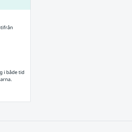
tifrån 
i både tid 
rarna.