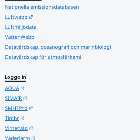
Nationella emissionsdatabasen
Länk till annan webbplats.
Luftwebb
Luftmiljödata
VattenWebb
Datavärdskap, oceanografi och marinbiologi
Datavärdskap för atmosfärkemi
Logga in
Länk till annan webbplats.
AQUA
Länk till annan webbplats.
SIMAIR
Länk till annan webbplats.
SMHI Pro
Länk till annan webbplats.
Timbr
Länk till annan webbplats.
Vinterväg
Länk till annan webbplats.
Väderlarm