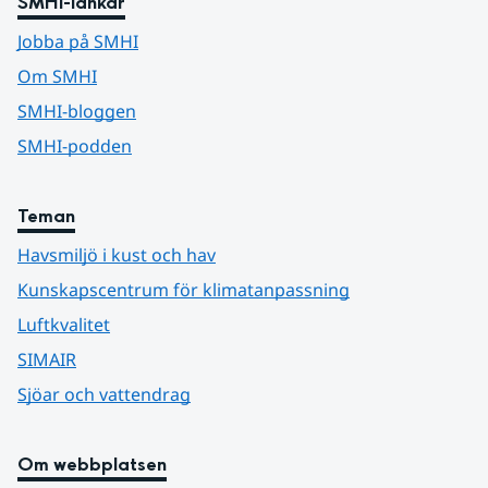
SMHI-länkar
Jobba på SMHI
Om SMHI
SMHI-bloggen
SMHI-podden
Teman
Havsmiljö i kust och hav
Kunskapscentrum för klimatanpassning
Luftkvalitet
SIMAIR
Sjöar och vattendrag
Om webbplatsen