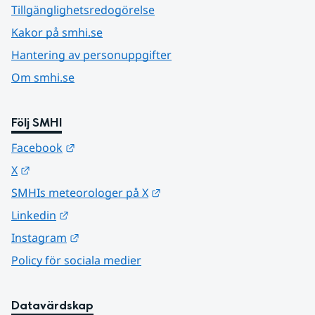
Tillgänglighetsredogörelse
Kakor på smhi.se
Hantering av personuppgifter
Om smhi.se
Följ SMHI
Länk till annan webbplats.
Facebook
Länk till annan webbplats.
X
Länk till annan webbplats.
SMHIs meteorologer på X
Länk till annan webbplats.
Linkedin
Länk till annan webbplats.
Instagram
Policy för sociala medier
Datavärdskap