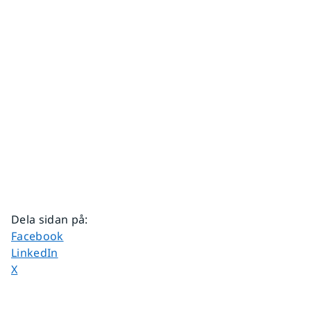
Dela sidan på
:
Dela sidan på
Facebook
Dela sidan på
LinkedIn
Dela sidan på
X