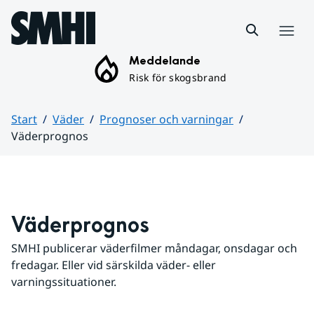
Hoppa till sidans innehåll
Meny
Meddelande
Risk för skogsbrand
Start
Väder
Prognoser och varningar
Väderprognos
Huvudinnehåll
Väderprognos
SMHI publicerar väderfilmer måndagar, onsdagar och 
fredagar. Eller vid särskilda väder- eller 
varningssituationer.