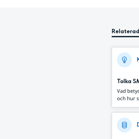
Relaterad
Tolka S
Vad bety
och hur s