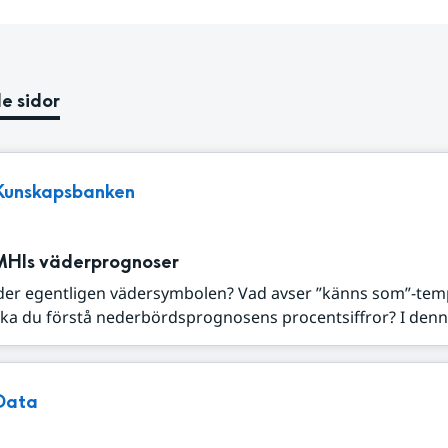
e sidor
Kunskapsbanken
MHIs väderprognoser
der egentligen vädersymbolen? Vad avser ”känns som”-tem
ka du förstå nederbördsprognosens procentsiffror? I denna
Data