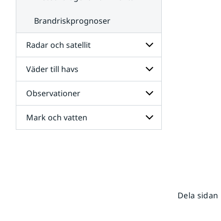
Brandriskprognoser
Radar och satellit
Väder till havs
Undersidor
för
Radar
Observationer
Undersidor
och
för
satellit
Väder
Mark och vatten
Undersidor
till
för
havs
Observationer
Undersidor
för
Mark
och
vatten
Dela sidan