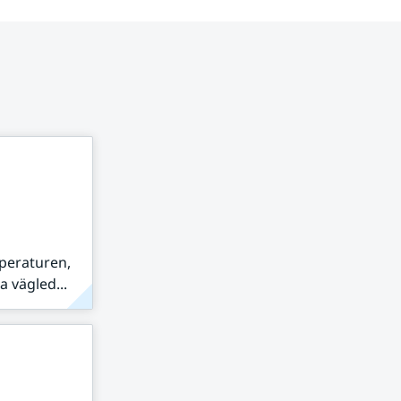
peraturen,
 vägled...