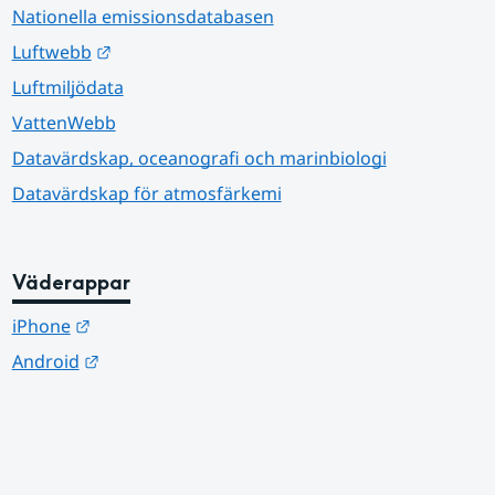
Nationella emissionsdatabasen
Länk till annan webbplats.
Luftwebb
Luftmiljödata
VattenWebb
Datavärdskap, oceanografi och marinbiologi
Datavärdskap för atmosfärkemi
Väderappar
Länk till annan webbplats.
iPhone
Länk till annan webbplats.
Android