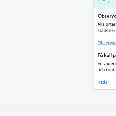
Observa
Alla orte
stationer
Observat
Få koll 
En väder
och rum. 
Radar