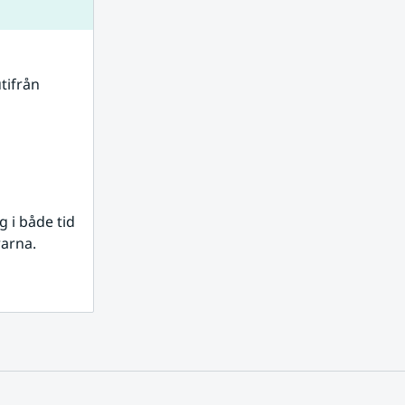
tifrån 
i både tid 
rarna.