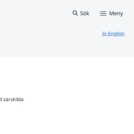
Sök
Meny
In English
 särskilda 