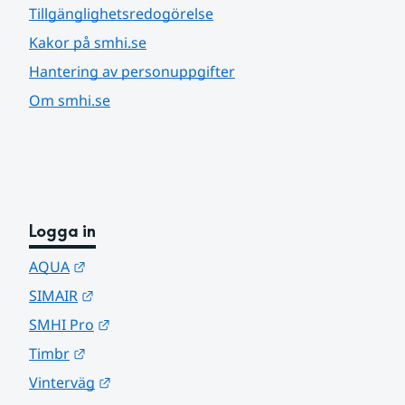
Tillgänglighetsredogörelse
Kakor på smhi.se
Hantering av personuppgifter
Om smhi.se
Logga in
Länk till annan webbplats.
AQUA
Länk till annan webbplats.
SIMAIR
Länk till annan webbplats.
SMHI Pro
Länk till annan webbplats.
Timbr
Länk till annan webbplats.
Vinterväg