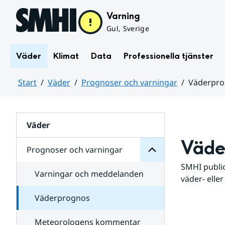
Hoppa till sidans innehåll
Varning
Gul, Sverige
Väder
Klimat
Data
Professionella tjänster
Start
Väder
Prognoser och varningar
Väderpr
varningar
och
Huvudinnehåll
Prognoser
för
Undersidor
Väder
Väde
Prognoser och varningar
SMHI public
Varningar och meddelanden
väder- eller
Väderprognos
Meteorologens kommentar