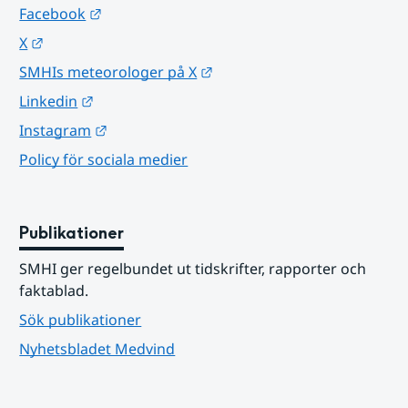
Länk till annan webbplats.
Facebook
Länk till annan webbplats.
X
Länk till annan webbplats.
SMHIs meteorologer på X
Länk till annan webbplats.
Linkedin
Länk till annan webbplats.
Instagram
Policy för sociala medier
Publikationer
SMHI ger regelbundet ut tidskrifter, rapporter och 
faktablad.
Sök publikationer
Nyhetsbladet Medvind