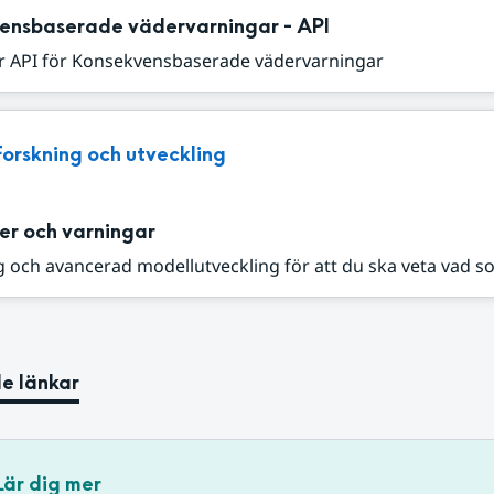
ensbaserade vädervarningar - API
r API för Konsekvensbaserade vädervarningar
Forskning och utveckling
er och varningar
 och avancerad modellutveckling för att du ska veta vad s
e länkar
Lär dig mer