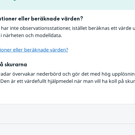
tioner eller beräknade värden?
r har inte observationsstationer, istället beräknas ett värde u
 i närheten och modelldata.
ioner eller beräknade värden?
på skurarna
radar övervakar nederbörd och gör det med hög upplösning 
Den är ett värdefullt hjälpmedel när man vill ha koll på sku