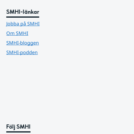
SMHI-länkar
Jobba på SMHI
Om SMHI
SMHI-bloggen
SMHI-podden
Följ SMHI