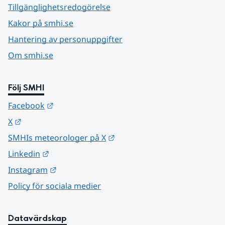
Tillgänglighetsredogörelse
Kakor på smhi.se
Hantering av personuppgifter
Om smhi.se
Följ SMHI
Länk till annan webbplats.
Facebook
Länk till annan webbplats.
X
Länk till annan webbplats.
SMHIs meteorologer på X
Länk till annan webbplats.
Linkedin
Länk till annan webbplats.
Instagram
Policy för sociala medier
Datavärdskap