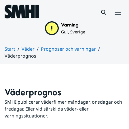
Hoppa till sidans innehåll
Meny
Varning
Gul, Sverige
Start
Väder
Prognoser och varningar
Väderprognos
Huvudinnehåll
Väderprognos
SMHI publicerar väderfilmer måndagar, onsdagar och 
fredagar. Eller vid särskilda väder- eller 
varningssituationer.