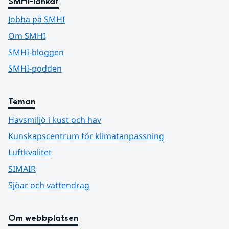
SMHI-länkar
Jobba på SMHI
Om SMHI
SMHI-bloggen
SMHI-podden
Teman
Havsmiljö i kust och hav
Kunskapscentrum för klimatanpassning
Luftkvalitet
SIMAIR
Sjöar och vattendrag
Om webbplatsen