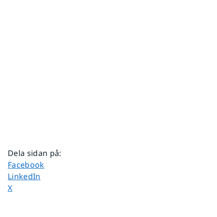
Dela sidan på
:
Dela sidan på
Facebook
Dela sidan på
LinkedIn
Dela sidan på
X