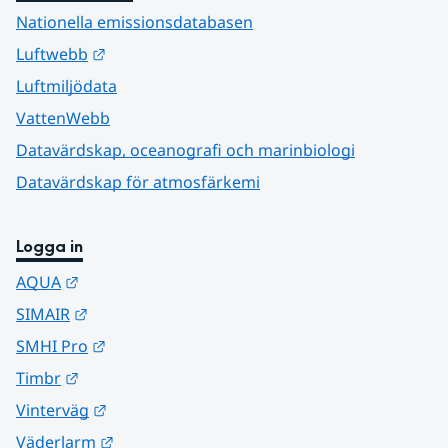
Nationella emissionsdatabasen
Länk till annan webbplats.
Luftwebb
Luftmiljödata
VattenWebb
Datavärdskap, oceanografi och marinbiologi
Datavärdskap för atmosfärkemi
Logga in
Länk till annan webbplats.
AQUA
Länk till annan webbplats.
SIMAIR
Länk till annan webbplats.
SMHI Pro
Länk till annan webbplats.
Timbr
Länk till annan webbplats.
Vinterväg
Länk till annan webbplats.
Väderlarm