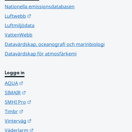
Nationella emissionsdatabasen
Länk till annan webbplats.
Luftwebb
Luftmiljödata
VattenWebb
Datavärdskap, oceanografi och marinbiologi
Datavärdskap för atmosfärkemi
Logga in
Länk till annan webbplats.
AQUA
Länk till annan webbplats.
SIMAIR
Länk till annan webbplats.
SMHI Pro
Länk till annan webbplats.
Timbr
Länk till annan webbplats.
Vinterväg
Länk till annan webbplats.
Väderlarm