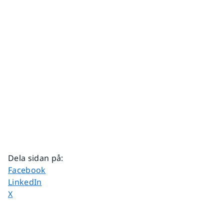
Dela sidan på
:
Dela sidan på
Facebook
Dela sidan på
LinkedIn
Dela sidan på
X