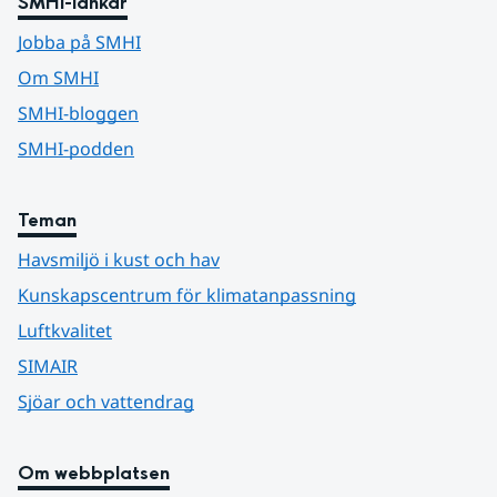
SMHI-länkar
Jobba på SMHI
Om SMHI
SMHI-bloggen
SMHI-podden
Teman
Havsmiljö i kust och hav
Kunskapscentrum för klimatanpassning
Luftkvalitet
SIMAIR
Sjöar och vattendrag
Om webbplatsen