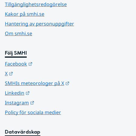
Tillgänglighetsredogörelse
Kakor på smhi.se
Hantering av personuppgifter
Om smhi.se
Följ SMHI
Länk till annan webbplats.
Facebook
Länk till annan webbplats.
X
Länk till annan webbplats.
SMHIs meteorologer på X
Länk till annan webbplats.
Linkedin
Länk till annan webbplats.
Instagram
Policy för sociala medier
Datavärdskap