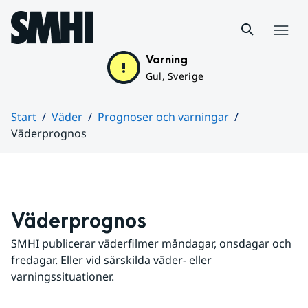
Hoppa till sidans innehåll
Meny
Varning
Gul, Sverige
Start
Väder
Prognoser och varningar
Väderprognos
Huvudinnehåll
Väderprognos
SMHI publicerar väderfilmer måndagar, onsdagar och 
fredagar. Eller vid särskilda väder- eller 
varningssituationer.